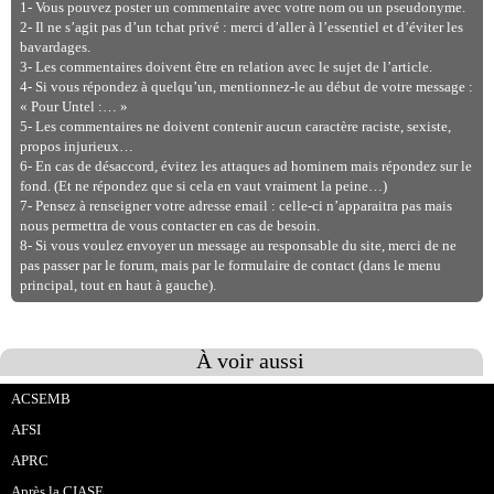
1- Vous pouvez poster un commentaire avec votre nom ou un pseudonyme.
2- Il ne s’agit pas d’un tchat privé : merci d’aller à l’essentiel et d’éviter les
bavardages.
3- Les commentaires doivent être en relation avec le sujet de l’article.
4- Si vous répondez à quelqu’un, mentionnez-le au début de votre message :
« Pour Untel :… »
5- Les commentaires ne doivent contenir aucun caractère raciste, sexiste,
propos injurieux…
6- En cas de désaccord, évitez les attaques ad hominem mais répondez sur le
fond. (Et ne répondez que si cela en vaut vraiment la peine…)
7- Pensez à renseigner votre adresse email : celle-ci n’apparaitra pas mais
nous permettra de vous contacter en cas de besoin.
8- Si vous voulez envoyer un message au responsable du site, merci de ne
pas passer par le forum, mais par le formulaire de contact (dans le menu
principal, tout en haut à gauche).
À voir aussi
ACSEMB
AFSI
APRC
Après la CIASE