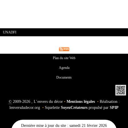
UNADFI
Plan du site Web
Agenda
Documents
©
2009-2026 , L’envers du décor
•
Mentions légales
•
Réalisation :
lenversdudecor.org
•
Squelette
SoyezCréateurs
propulsé par
SPIP
Dernière mise à jour du site : samedi 21 février 2026