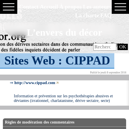
Contact
Accueil
À propos
Les auteurs
La charte
FAQ
L’envers du décor
Sites Web :
CIPPAD
Publié le jeudi 8 septembre 2016
⇒
http://www.cippad.com
Information et prévention sur les psychothérapies abusives et
déviantes (irrationnel, charlatanisme, dérive sectaire, secte)
Règles de modération des commentaires