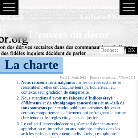
Contact
Accueil
À propos
Les auteurs
La charte
FAQ
L’envers du décor
La charte
Mardi 21 février 2012 — Dernier ajout mercredi 17 février 2016
Nous refusons les amalgames
: si les dérives sectaires se
ressemblent, elles ont chacune leurs particularités, leur
contexte, leur gradation de dangerosité.
Nous attendons d’avoir
un faisceau d’indices étayé
d’éléments et de témoignages concordants et au-delà de
tous soupçons
pour rendre publiques certaines dérives et
certains comportements délictueux qui enfreignent la norme
chrétienne et les règles citoyennes de justice.
Le collectif lenversdudecor.org n’entend donner aucune
approbation ni improbation aux opinions émises dans les
articles écrits par des auteurs individuels ; ces opinions