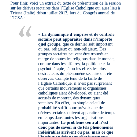
Pour finir, voici un extrait du texte de présentation de la session
sur les dérives sectaires dans l’Eglise Catholique qui aura lieu à
Trieste (Italie) début juillet 2013, lors du Congrès annuel de
l’ICSA :
«
La dynamique d’emprise et de contrôle
sectaire peut apparaitre dans n’importe
quel groupe
, que ce dernier soit important
ou pas, religieux ou non-religieux. Des
groupes sectaires peuvent être trouvés en
marge de toutes les religions dans le monde,
comme dans les affaires, la politique et la
psychothérapie, là où les effets les plus
destructeurs du phénomène sectaire ont été
observés. Compte tenu de la taille de
l’Eglise Catholique, il n’est pas surprenant
que certains mouvements et organismes
catholiques aient développé, ou aient été
accusés de montrer, des dynamiques
sectaires. En effet, un simple calcul de
probabilité suffit pour prévoir que des
dérives sectaires doivent apparaitre de temps
en temps dans toutes les organisations
importantes.
Le problème central n’est
donc pas de savoir si de tels phénomènes
indésirables arrivent ou pas, mais ce que
l’institution fait pour s’intéresser aux