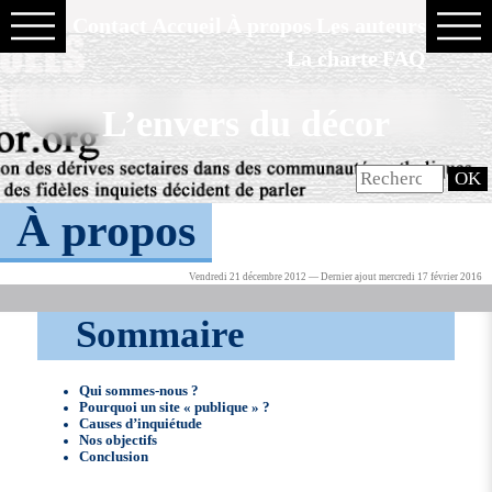
Contact
Accueil
À propos
Les auteurs
La charte
FAQ
L’envers du décor
À propos
Vendredi 21 décembre 2012 — Dernier ajout mercredi 17 février 2016
Sommaire
Qui sommes-nous ?
Pourquoi un site « publique » ?
Causes d’inquiétude
Nos objectifs
Conclusion