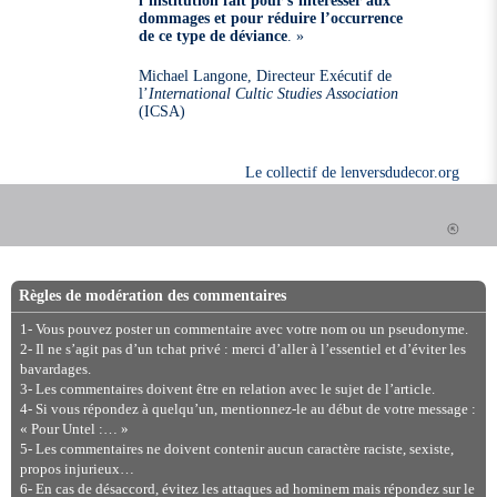
dommages et pour réduire l’occurrence
de ce type de déviance
. »
Michael Langone, Directeur Exécutif de
l’
International Cultic Studies Association
(ICSA)
Le collectif de lenversdudecor.org
Règles de modération des commentaires
1- Vous pouvez poster un commentaire avec votre nom ou un pseudonyme.
2- Il ne s’agit pas d’un tchat privé : merci d’aller à l’essentiel et d’éviter les
bavardages.
3- Les commentaires doivent être en relation avec le sujet de l’article.
4- Si vous répondez à quelqu’un, mentionnez-le au début de votre message :
« Pour Untel :… »
5- Les commentaires ne doivent contenir aucun caractère raciste, sexiste,
propos injurieux…
6- En cas de désaccord, évitez les attaques ad hominem mais répondez sur le