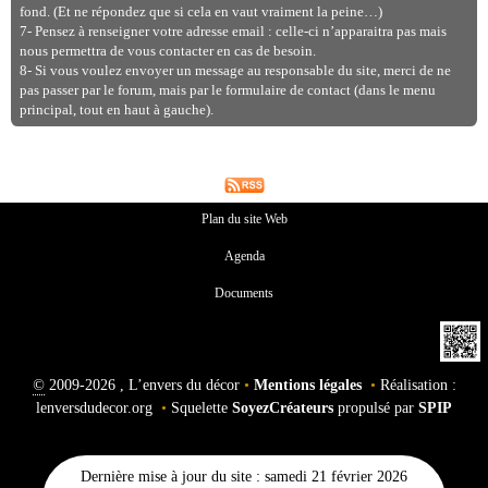
fond. (Et ne répondez que si cela en vaut vraiment la peine…)
7- Pensez à renseigner votre adresse email : celle-ci n’apparaitra pas mais
nous permettra de vous contacter en cas de besoin.
8- Si vous voulez envoyer un message au responsable du site, merci de ne
pas passer par le forum, mais par le formulaire de contact (dans le menu
principal, tout en haut à gauche).
Plan du site Web
Agenda
Documents
©
2009-2026 , L’envers du décor
•
Mentions légales
•
Réalisation :
lenversdudecor.org
•
Squelette
SoyezCréateurs
propulsé par
SPIP
Dernière mise à jour du site : samedi 21 février 2026