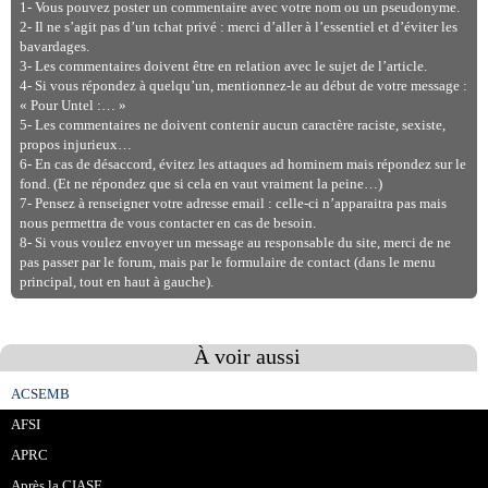
1- Vous pouvez poster un commentaire avec votre nom ou un pseudonyme.
2- Il ne s’agit pas d’un tchat privé : merci d’aller à l’essentiel et d’éviter les
bavardages.
3- Les commentaires doivent être en relation avec le sujet de l’article.
4- Si vous répondez à quelqu’un, mentionnez-le au début de votre message :
« Pour Untel :… »
5- Les commentaires ne doivent contenir aucun caractère raciste, sexiste,
propos injurieux…
6- En cas de désaccord, évitez les attaques ad hominem mais répondez sur le
fond. (Et ne répondez que si cela en vaut vraiment la peine…)
7- Pensez à renseigner votre adresse email : celle-ci n’apparaitra pas mais
nous permettra de vous contacter en cas de besoin.
8- Si vous voulez envoyer un message au responsable du site, merci de ne
pas passer par le forum, mais par le formulaire de contact (dans le menu
principal, tout en haut à gauche).
À voir aussi
ACSEMB
AFSI
APRC
Après la CIASE