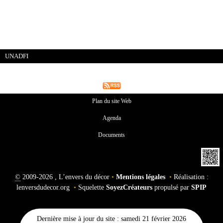
UNADFI
Plan du site Web
Agenda
Documents
©
2009-2026 , L’envers du décor
•
Mentions légales
•
Réalisation :
lenversdudecor.org
•
Squelette
SoyezCréateurs
propulsé par
SPIP
Dernière mise à jour du site : samedi 21 février 2026