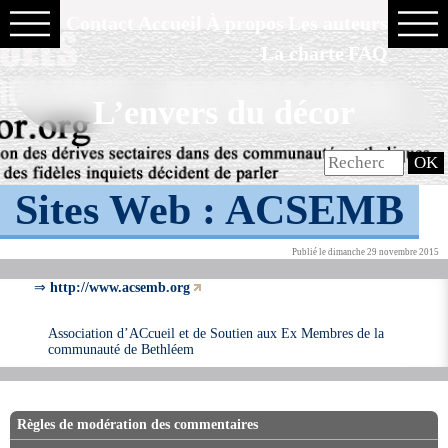
Contact
Accueil
À propos
Les auteurs
La charte
FAQ
L’envers du décor
Sites Web :
ACSEMB
Publié le dimanche 29 novembre 2015
⇒
http://www.acsemb.org
Association d’ACcueil et de Soutien aux Ex Membres de la
communauté de Bethléem
Règles de modération des commentaires