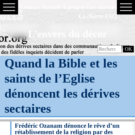
Contact
Accueil
À propos
Les auteurs
La charte
FAQ
L’envers du décor
Quand la Bible et les
saints de l’Eglise
dénoncent les dérives
sectaires
Frédéric Ozanam dénonce le rêve d’un
rétablissement de la religion par des