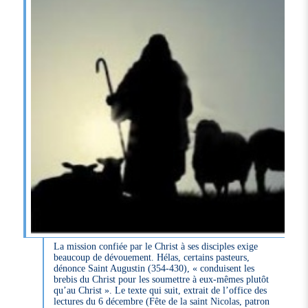
La mission confiée par le Christ à ses disciples exige
beaucoup de dévouement. Hélas, certains pasteurs,
dénonce Saint Augustin (354-430), « conduisent les
brebis du Christ pour les soumettre à eux-mêmes plutôt
qu’au Christ ». Le texte qui suit, extrait de l’office des
lectures du 6 décembre (Fête de la saint Nicolas, patron