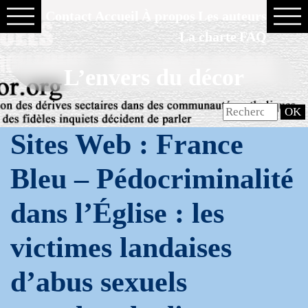
Contact
Accueil
À propos
Les auteurs
La charte
FAQ
L’envers du décor
Sites Web : France
Bleu – Pédocriminalité
dans l’Église : les
victimes landaises
d’abus sexuels