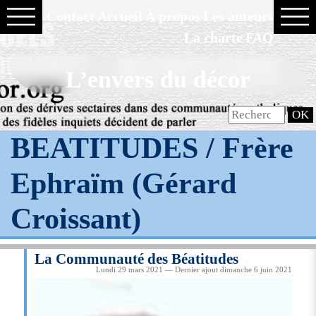
Contact
Accueil
À propos
Les auteurs
La charte
FAQ
L’envers du décor
BEATITUDES / Frère
Ephraïm (Gérard
Croissant)
La Communauté des Béatitudes
Lundi 29 mars 2021 — Dernier ajout dimanche 6 juin 2021