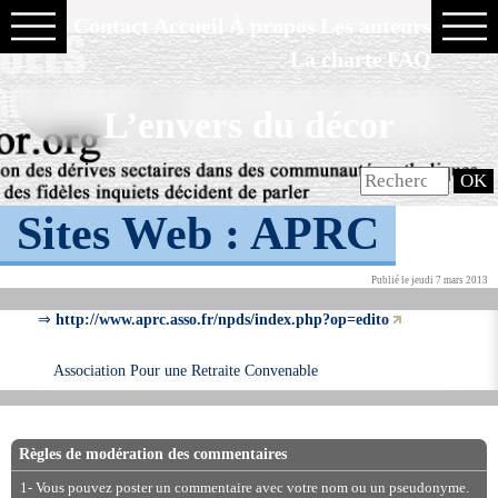
Contact
Accueil
À propos
Les auteurs
La charte
FAQ
L’envers du décor
Sites Web :
APRC
Publié le jeudi 7 mars 2013
⇒
http://www.aprc.asso.fr/npds/index.php?op=edito
Association Pour une Retraite Convenable
Règles de modération des commentaires
1- Vous pouvez poster un commentaire avec votre nom ou un pseudonyme.