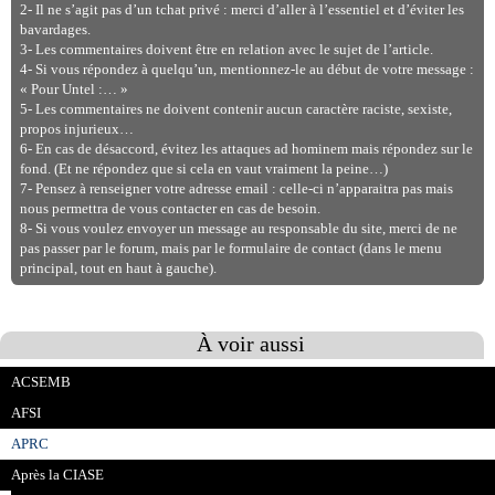
2- Il ne s’agit pas d’un tchat privé : merci d’aller à l’essentiel et d’éviter les
bavardages.
3- Les commentaires doivent être en relation avec le sujet de l’article.
4- Si vous répondez à quelqu’un, mentionnez-le au début de votre message :
« Pour Untel :… »
5- Les commentaires ne doivent contenir aucun caractère raciste, sexiste,
propos injurieux…
6- En cas de désaccord, évitez les attaques ad hominem mais répondez sur le
fond. (Et ne répondez que si cela en vaut vraiment la peine…)
7- Pensez à renseigner votre adresse email : celle-ci n’apparaitra pas mais
nous permettra de vous contacter en cas de besoin.
8- Si vous voulez envoyer un message au responsable du site, merci de ne
pas passer par le forum, mais par le formulaire de contact (dans le menu
principal, tout en haut à gauche).
À voir aussi
ACSEMB
AFSI
APRC
Après la CIASE