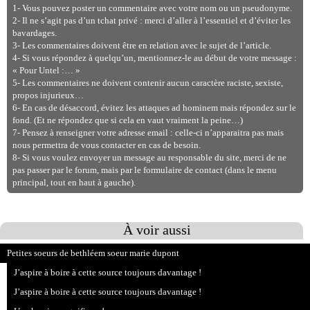
1- Vous pouvez poster un commentaire avec votre nom ou un pseudonyme.
2- Il ne s’agit pas d’un tchat privé : merci d’aller à l’essentiel et d’éviter les
bavardages.
3- Les commentaires doivent être en relation avec le sujet de l’article.
4- Si vous répondez à quelqu’un, mentionnez-le au début de votre message :
« Pour Untel :… »
5- Les commentaires ne doivent contenir aucun caractère raciste, sexiste,
propos injurieux…
6- En cas de désaccord, évitez les attaques ad hominem mais répondez sur le
fond. (Et ne répondez que si cela en vaut vraiment la peine…)
7- Pensez à renseigner votre adresse email : celle-ci n’apparaitra pas mais
nous permettra de vous contacter en cas de besoin.
8- Si vous voulez envoyer un message au responsable du site, merci de ne
pas passer par le forum, mais par le formulaire de contact (dans le menu
principal, tout en haut à gauche).
À voir aussi
Petites soeurs de bethléem soeur marie dupont
J’aspire à boire à cette source toujours davantage !
J’aspire à boire à cette source toujours davantage !