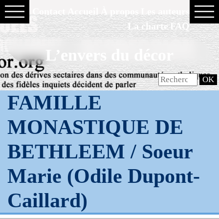
Contact
Accueil
À propos
Les auteurs
La charte
FAQ
L’envers du décor
FAMILLE
MONASTIQUE DE
BETHLEEM / Soeur
Marie (Odile Dupont-
Caillard)