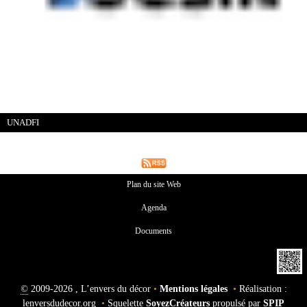
UNADFI
Plan du site Web
Agenda
Documents
©
2009-2026 , L’envers du décor
•
Mentions légales
•
Réalisation :
lenversdudecor.org
•
Squelette
SoyezCréateurs
propulsé par
SPIP