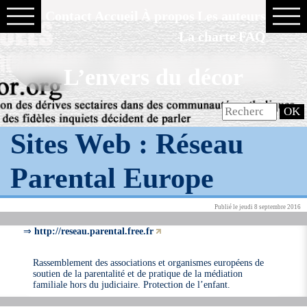
Contact
Accueil
À propos
Les auteurs
La charte
FAQ
L’envers du décor
Sites Web :
Réseau
Parental Europe
Publié le jeudi 8 septembre 2016
⇒
http://reseau.parental.free.fr
Rassemblement des associations et organismes européens de
soutien de la parentalité et de pratique de la médiation
familiale hors du judiciaire. Protection de l’enfant.