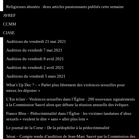
Religieuses abusées : deux articles passionnants publiés cette semaine
AVREF
CCMM
CIASE
Auditions du vendredi 21 mai 2021
Audition du vendredi 7 mai 2021
Audition du vendredi 9 avril 2021
Audition du vendredi 2 avril 2021
Auditions du vendredi 5 mars 2021
What’s Up Doc ? – « Parler plus librement des violences sexuelles pour
mieux les dépister. »
L’Est éclair – Violences sexuelles dans l’Église : 200 nouveaux signalements
à la Commission Sauvé alors que débute la réunion annuelle des évêques
France Bleu – Pédocriminalité dans l’Église : les victimes landaises d’abus
sexuels « veulent le dire » sans « aller plus loin »
Le journal de la Corse – De la pédophilie à la pédocriminalité
Sénat – Compte rendu d’audition de Jean-Marc Sauvé par la Commission des