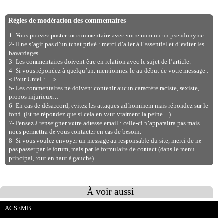
Règles de modération des commentaires
1- Vous pouvez poster un commentaire avec votre nom ou un pseudonyme.
2- Il ne s’agit pas d’un tchat privé : merci d’aller à l’essentiel et d’éviter les
bavardages.
3- Les commentaires doivent être en relation avec le sujet de l’article.
4- Si vous répondez à quelqu’un, mentionnez-le au début de votre message :
« Pour Untel :… »
5- Les commentaires ne doivent contenir aucun caractère raciste, sexiste,
propos injurieux…
6- En cas de désaccord, évitez les attaques ad hominem mais répondez sur le
fond. (Et ne répondez que si cela en vaut vraiment la peine…)
7- Pensez à renseigner votre adresse email : celle-ci n’apparaitra pas mais
nous permettra de vous contacter en cas de besoin.
8- Si vous voulez envoyer un message au responsable du site, merci de ne
pas passer par le forum, mais par le formulaire de contact (dans le menu
principal, tout en haut à gauche).
À voir aussi
ACSEMB