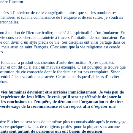
udre l’institut.
ées à l’intérieur de cette congrégation, ainsi que sur les nombreuses
membres, et sur ma connaissance de l’enquête et de ses suites, je voudrais
ersonnelles.
on à un don de Dieu particulier, attaché à la spiritualité d’un fondateur. En
vie consacrée cherche la sainteté à travers l’imitation de son fondateur. Par
e don divin d’un style précis de vie. Ses disciples ont ainsi partagé dans ce
mais aussi de saint François. C’est ainsi que la vie religieuse est censée
es.
u fondateur a produit des chemins d’auto-destruction. Après quoi, les
teur et ont dit qu’il était un mauvais exemple. C’est pourquoi je trouve que
nstitution de vie consacrée dont le fondateur n’est pas exemplaire. Sinon,
ntiel à leur vocation consacrée. Ce principe risque d’ailleurs d’inviter
même.
es vies humaines devraient être arrêtées immédiatement. Je vois peu de
l’expérience de Jesu Miles. Je crois qu’il serait préférable de jouer la
 les conclusions de l’enquête, de démanteler l’organisation et de tirer
a vérité exige de la reconnaissance et du respect afin d’espérer une
père Fischer ne sera sans doute même plus reconnaissable après le nettoyage
serve quelques dizaines de religieux profès, pour la plupart sans aucune
tants sont autant de personnes qui ont besoin de guérison