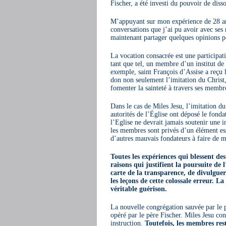
Fischer, a été investi du pouvoir de disso
M’appuyant sur mon expérience de 28 ann
conversations que j’ai pu avoir avec ses 
maintenant partager quelques opinions p
La vocation consacrée est une participati
tant que tel, un membre d’un institut de 
exemple, saint François d’Assise a reçu l
don non seulement l’imitation du Christ, 
fomenter la sainteté à travers ses membr
Dans le cas de Miles Jesu, l’imitation d
autorités de l’Église ont déposé le fonda
l’Eglise ne devrait jamais soutenir une i
les membres sont privés d’un élément esse
d’autres mauvais fondateurs à faire de 
Toutes les expériences qui blessent d
raisons qui justifient la poursuite de 
carte de la transparence, de divulguer
les leçons de cette colossale erreur. L
véritable guérison.
La nouvelle congrégation sauvée par le 
opéré par le père Fischer. Miles Jesu con
instruction.
Toutefois, les membres res