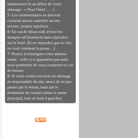
mentionnez-le au début de votre
message : « Pour Untel :… »
5- Les commentaires ne doivent
contenir aucun caractère raciste,
sexiste, propos injurieux…
6- En cas de désaccord, évitez les
attaques ad hominem mais répondez
sur le fond. (Et ne répondez que si cela
en vaut vraiment la peine…)
7- Pensez à renseigner votre adresse
email : celle-ci n’apparaitra pas mais
nous permettra de vous contacter en cas
de besoin.
8- Si vous voulez envoyer un message
au responsable du site, merci de ne pas
passer par le forum, mais par le
formulaire de contact (dans le menu
principal, tout en haut à gauche).