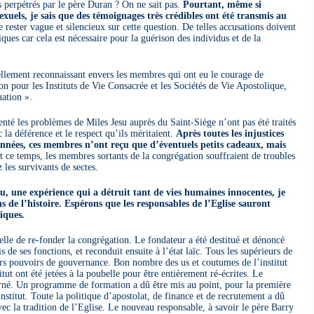
 perpétrés par le père Duran ? On ne sait pas.
Pourtant, même si
sexuels, je sais que des témoignages très crédibles ont été transmis au
 rester vague et silencieux sur cette question. De telles accusations doivent
iques car cela est nécessaire pour la guérison des individus et de la
nellement reconnaissant envers les membres qui ont eu le courage de
ion pour les Instituts de Vie Consacrée et les Sociétés de Vie Apostolique,
uation ».
enté les problèmes de Miles Jesu auprès du Saint-Siège n’ont pas été traités
 la déférence et le respect qu’ils méritaient.
Après toutes les injustices
années, ces membres n’ont reçu que d’éventuels petits cadeaux, mais
 ce temps, les membres sortants de la congrégation souffraient de troubles
 les survivants de sectes.
u, une expérience qui a détruit tant de vies humaines innocentes, je
çons de l’histoire. Espérons que les responsables de l’Eglise sauront
iques.
elle de re-fonder la congrégation. Le fondateur a été destitué et dénoncé
de ses fonctions, et reconduit ensuite à l’état laïc. Tous les supérieurs de
urs pouvoirs de gouvernance. Bon nombre des us et coutumes de l’institut
titut ont été jetées à la poubelle pour être entièrement ré-écrites. Le
erné. Un programme de formation a dû être mis au point, pour la première
institut. Toute la politique d’apostolat, de finance et de recrutement a dû
ec la tradition de l’Eglise. Le nouveau responsable, à savoir le père Barry