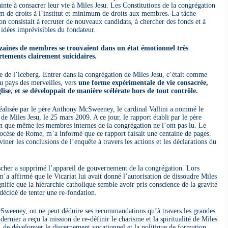
ainte à consacrer leur vie à Miles Jesu. Les Constitutions de la congrégation
 de droits à l’institut et minimum de droits aux membres. La tâche
n consistait à recruter de nouveaux candidats, à chercher des fonds et à
 idées imprévisibles du fondateur.
zaines de membres se trouvaient dans un état émotionnel très
tements clairement suicidaires.
e de l’iceberg. Entrer dans la congrégation de Miles Jesu, c’était comme
au pays des merveilles, vers
une forme expérimentale de vie consacrée,
lise, et se développait de manière scélérate hors de tout contrôle.
éalisée par le père Anthony McSweeney, le cardinal Vallini a nommé le
 Miles Jesu, le 25 mars 2009. A ce jour, le rapport établi par le père
n que même les membres internes de la congrégation ne l’ont pas lu. Le
ocèse de Rome, m’a informé que ce rapport faisait une centaine de pages.
iner les conclusions de l’enquête à travers les actions et les déclarations du
Fischer a supprimé l’appareil de gouvernement de la congrégation. Lors
m’a affirmé que le Vicariat lui avait donné l’autorisation de dissoudre Miles
ignifie que la hiérarchie catholique semble avoir pris conscience de la gravité
décidé de tenter une re-fondation.
Sweeney, on ne peut déduire ses recommandations qu’à travers les grandes
dernier a reçu la mission de re-définir le charisme et la spiritualité de Miles
s, de développer le discernement vocationnel et la politique de formation,