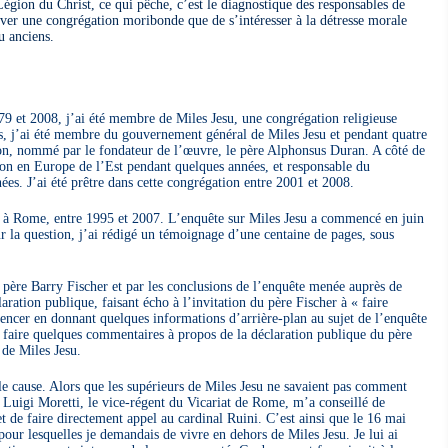
gion du Christ, ce qui pêche, c’est le diagnostique des responsables de
uver une congrégation moribonde que de s’intéresser à la détresse morale
u anciens.
9 et 2008, j’ai été membre de Miles Jesu, une congrégation religieuse
s, j’ai été membre du gouvernement général de Miles Jesu et pendant quatre
ion, nommé par le fondateur de l’œuvre, le père Alphonsus Duran. A côté de
ation en Europe de l’Est pendant quelques années, et responsable du
es. J’ai été prêtre dans cette congrégation entre 2001 et 2008.
su à Rome, entre 1995 et 2007. L’enquête sur Miles Jesu a commencé en juin
r la question, j’ai rédigé un témoignage d’une centaine de pages, sous
 père Barry Fischer et par les conclusions de l’enquête menée auprès de
aration publique, faisant écho à l’invitation du père Fischer à « faire
mencer en donnant quelques informations d’arrière-plan au sujet de l’enquête
ais faire quelques commentaires à propos de la déclaration publique du père
 de Miles Jesu.
e cause. Alors que les supérieurs de Miles Jesu ne savaient pas comment
Luigi Moretti, le vice-régent du Vicariat de Rome, m’a conseillé de
t de faire directement appel au cardinal Ruini. C’est ainsi que le 16 mai
 pour lesquelles je demandais de vivre en dehors de Miles Jesu. Je lui ai