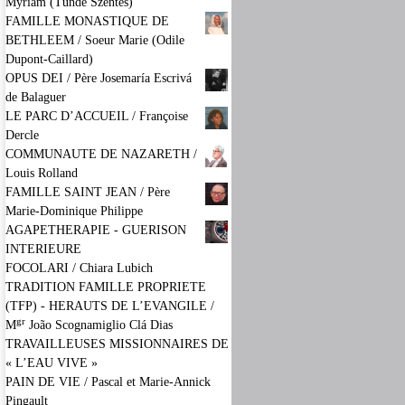
Myriam (Tünde Szentes)
FAMILLE MONASTIQUE DE
BETHLEEM / Soeur Marie (Odile
Dupont-Caillard)
OPUS DEI / Père Josemaría Escrivá
de Balaguer
LE PARC D’ACCUEIL / Françoise
Dercle
COMMUNAUTE DE NAZARETH /
Louis Rolland
FAMILLE SAINT JEAN / Père
Marie-Dominique Philippe
AGAPETHERAPIE - GUERISON
INTERIEURE
FOCOLARI / Chiara Lubich
TRADITION FAMILLE PROPRIETE
(TFP) - HERAUTS DE L’EVANGILE /
gr
M
João Scognamiglio Clá Dias
TRAVAILLEUSES MISSIONNAIRES DE
« L’EAU VIVE »
PAIN DE VIE / Pascal et Marie-Annick
Pingault