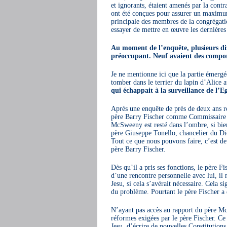
et ignorants, étaient amenés par la contr
ont été conçues pour assurer un maximum
principale des membres de la congrégatio
essayer de mettre en œuvre les dernières
Au moment de l’enquête, plusieurs di
préoccupant. Neuf avaient des compor
Je ne mentionne ici que la partie émergé
tomber dans le terrier du lapin d’Alice 
qui échappait à la surveillance de l’Eg
Après une enquête de près de deux ans r
père Barry Fischer comme Commissaire de
McSweeny est resté dans l’ombre, si bie
père Giuseppe Tonello, chancelier du Di
Tout ce que nous pouvons faire, c’est dev
père Barry Fischer.
Dès qu’il a pris ses fonctions, le père 
d’une rencontre personnelle avec lui, il 
Jesu, si cela s’avérait nécessaire. Cela s
du problème. Pourtant le père Fischer a 
N’ayant pas accès au rapport du père Mc
réformes exigées par le père Fischer. Ce 
Jesu, d’écrire de nouvelles Constitution