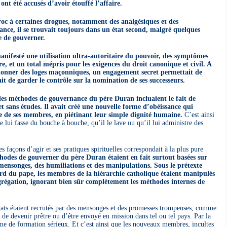
nt été accusés d’avoir étouffé l’affaire.
roc à certaines drogues, notamment des analgésiques et des
ance, il se trouvait toujours dans un état second, malgré quelques
e de gouverner.
nifesté une utilisation ultra-autoritaire du pouvoir, des symptômes
, et un total mépris pour les exigences du droit canonique et civil. A
tionner des loges maçonniques, un engagement secret permettait de
it de garder le contrôle sur la nomination de ses successeurs.
les méthodes de gouvernance du père Duran incluaient le fait de
et sans études. Il avait créé une nouvelle forme d’obéissance qui
ue de ses membres, en piétinant leur simple dignité humaine.
C’est ainsi
lui fasse du bouche à bouche, qu’il le lave ou qu’il lui administre des
s façons d’agir et ses pratiques spirituelles correspondait à la plus pure
hodes de gouverner du père Duran étaient en fait surtout basées sur
 mensonges, des humiliations et des manipulations. Sous le prétexte
ard du pape, les membres de la hiérarchie catholique étaient manipulés
grégation, ignorant bien sûr complètement les méthodes internes de
ats étaient recrutés par des mensonges et des promesses trompeuses, comme
 de devenir prêtre ou d’être envoyé en mission dans tel ou tel pays. Par la
mme de formation sérieux. Et c’est ainsi que les nouveaux membres, incultes