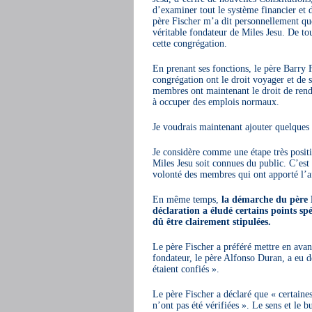
d’examiner tout le système financier et 
père Fischer m’a dit personnellement qu
véritable fondateur de Miles Jesu. De tou
cette congrégation.
En prenant ses fonctions, le père Barry 
congrégation ont le droit voyager et de 
membres ont maintenant le droit de rendre
à occuper des emplois normaux.
Je voudrais maintenant ajouter quelques 
Je considère comme une étape très positive
Miles Jesu soit connues du public. C’est 
volonté des membres qui ont apporté l’af
En même temps,
la démarche du père F
déclaration a éludé certains points spé
dû être clairement stipulées.
Le père Fischer a préféré mettre en avant
fondateur, le père Alfonso Duran, a eu d
étaient confiés ».
Le père Fischer a déclaré que « certaine
n’ont pas été vérifiées ». Le sens et le 