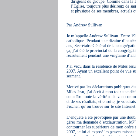
dirigeant du groupe. Comme dans la Lé
l’Eglise, toujours plus désireux de sa
et physique de ses membres, actuels o
Par Andrew Sullivan
Je m’appelle Andrew Sullivan. Entre 197
catholique. Pendant une dizaine d’année
ans, Secrétaire Général de la congrégat
ça, j’ai été le provincial de la congrég
recrutement pendant une vingtaine d’anné
J’ai vécu dans la résidence de Miles Je
2007. Ayant un excellent point de vue su
serment.
Motivé par les déclarations publiques du
Miles Jesu, j’ai écrit à mon tour une décl
connaître toute la vérité ». Je vais com
et de ses résultats, et ensuite, je voudr
Fischer, qu’on trouve sur le site Internet
L’enquête a été provoquée par une doubl
gr
gérer ma demande d’exclaustration, M
contourner les supérieurs de mon ordre e
2007, je lui ai exposé les graves raisons