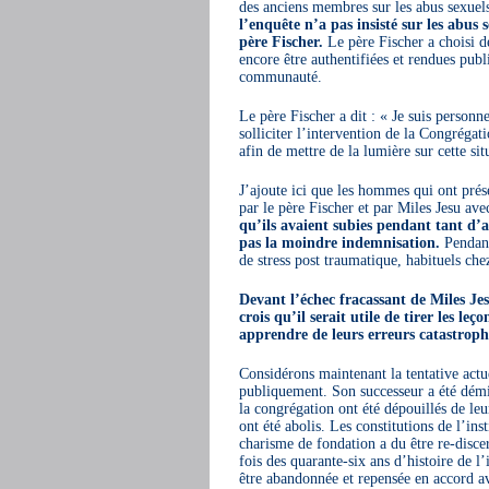
des anciens membres sur les abus sexuels
l’enquête n’a pas insisté sur les abus 
père Fischer.
Le père Fischer a choisi de
encore être authentifiées et rendues publ
communauté.
Le père Fischer a dit : « Je suis person
solliciter l’intervention de la Congrégat
afin de mettre de la lumière sur cette sit
J’ajoute ici que les hommes qui ont prés
par le père Fischer et par Miles Jesu avec
qu’ils avaient subies pendant tant d’
pas la moindre indemnisation.
Pendant
de stress post traumatique, habituels chez
Devant l’échec fracassant de Miles Jes
crois qu’il serait utile de tirer les le
apprendre de leurs erreurs catastroph
Considérons maintenant la tentative actu
publiquement. Son successeur a été démis 
la congrégation ont été dépouillés de le
ont été abolis. Les constitutions de l’ins
charisme de fondation a du être re-disc
fois des quarante-six ans d’histoire de l’
être abandonnée et repensée en accord av