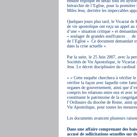
ensuite expliqué en détail tous les dysf
hiérarchie de l’Eglise, pour la premièr
Miles Jesu, derrière les impeccables appa
Quelques jours plus tard, le Vicariat de 
de vie apostolique ont reçu un appel au s
d’une « situation critique » et demandaie
« soulager de grandes souffrances … de la
de l’Eglise ». Ce document demandait ex
dans la crise actuelle ».
Par la suite, le 25 Juin 2007, avec la pe
Sociétés de Vie Apostolique, le Vicaria
Jesu. Le décret disciplinaire du cardinal 
« Cette enquête cherchera à vérifier le
vérifier la façon avec laquelle cette fam
organes de gouvernement, ainsi que d’ex
compris les relations entre eux et avec le
constituent le patrimoine de la congrégat
l’Ordinaire du diocèse de Rome, ainsi qu
Vie Apostolique, pour toutes les mesures 
Les documents avancent plusieurs raisons
Dans une affaire comprenant des baiser
accusé de sollicitations sexuelles sur 