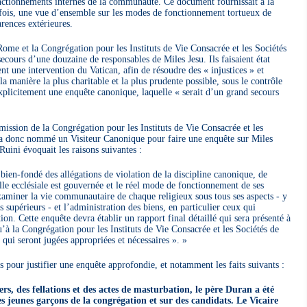
onctionnements internes de la communauté. Ce document fournissait à la
e fois, une vue d’ensemble sur les modes de fonctionnement tortueux de
rences extérieures.
Rome et la Congrégation pour les Instituts de Vie Consacrée et les Sociétés
ecours d’une douzaine de responsables de Miles Jesu. Ils faisaient état
nt une intervention du Vatican, afin de résoudre des « injustices » et
 manière la plus charitable et la plus prudente possible, sous le contrôle
plicitement une enquête canonique, laquelle « serait d’un grand secours
rmission de la Congrégation pour les Instituts de Vie Consacrée et les
t a donc nommé un Visiteur Canonique pour faire une enquête sur Miles
Ruini évoquait les raisons suivantes :
 bien-fondé des allégations de violation de la discipline canonique, de
ille ecclésiale est gouvernée et le réel mode de fonctionnement de ses
aminer la vie communautaire de chaque religieux sous tous ses aspects - y
s supérieurs - et l’administration des biens, en particulier ceux qui
ion. Cette enquête devra établir un rapport final détaillé qui sera présenté à
’à la Congrégation pour les Instituts de Vie Consacrée et les Sociétés de
qui seront jugées appropriées et nécessaires ».
 pour justifier une enquête approfondie, et notamment les faits suivants :
s, des fellations et des actes de masturbation, le père Duran a été
des jeunes garçons de la congrégation et sur des candidats. Le Vicaire