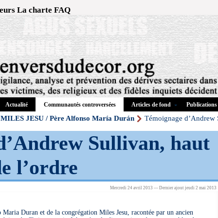
eurs
La charte
FAQ
Actualité
Articles de fond
Publications
Communautés controversées
MILES JESU / Père Alfonso María Durán
Témoignage d’Andrew Su
’Andrew Sullivan, haut
e l’ordre
Mercredi 24 avril 2013 — Dernier ajout jeudi 2 mai 2013
 Maria Duran et de la congrégation Miles Jesu, racontée par un ancien