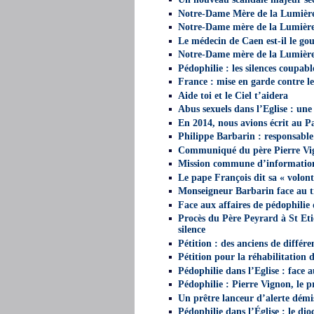
Notre-Dame Mère de la Lumière 
Notre-Dame mère de la Lumière,
Le médecin de Caen est-il le g
Notre-Dame mère de la Lumière,
Pédophilie : les silences coupab
France : mise en garde contre l
Aide toi et le Ciel t’aidera
Abus sexuels dans l’Eglise : une 
En 2014, nous avions écrit au 
Philippe Barbarin : responsable
Communiqué du père Pierre Vig
Mission commune d’informatio
Le pape François dit sa « volonté
Monseigneur Barbarin face au 
Face aux affaires de pédophilie 
Procès du Père Peyrard à St Eti
silence
Pétition : des anciens de diffé
Pétition pour la réhabilitation 
Pédophilie dans l’Eglise : face 
Pédophilie : Pierre Vignon, le p
Un prêtre lanceur d’alerte démis 
Pédophilie dans l’Église : le dio