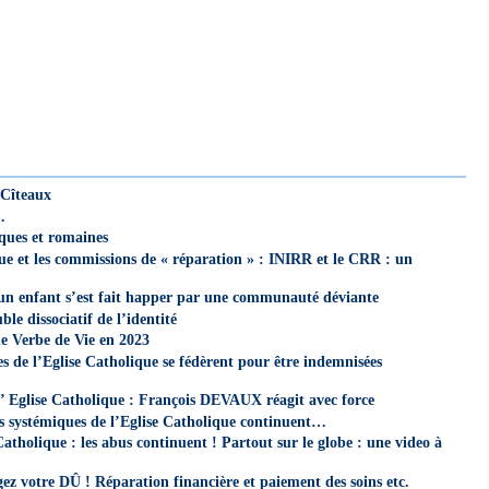
 Cîteaux
…
ques et romaines
que et les commissions de « réparation » : INIRR et le CRR : un
 un enfant s’est fait happer par une communauté déviante
le dissociatif de l’identité
e Verbe de Vie en 2023
mes de l’Eglise Catholique se fédèrent pour être indemnisées
l’ Eglise Catholique : François DEVAUX réagit avec force
systémiques de l’Eglise Catholique continuent…
tholique : les abus continuent ! Partout sur le globe : une video à
votre DÛ ! Réparation financière et paiement des soins etc.