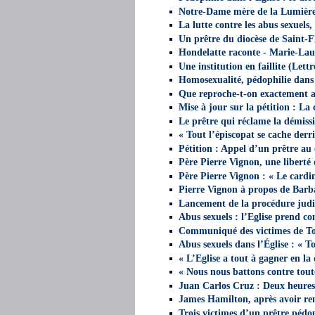
Notre-Dame mère de la Lumière,
La lutte contre les abus sexuels
Un prêtre du diocèse de Saint-F
Hondelatte raconte - Marie-Laur
Une institution en faillite (Lett
Homosexualité, pédophilie dans 
Que reproche-t-on exactement a
Mise à jour sur la pétition : La
Le prêtre qui réclame la démiss
« Tout l’épiscopat se cache derr
Pétition : Appel d’un prêtre au
Père Pierre Vignon, une liberté 
Père Pierre Vignon : « Le cardi
Pierre Vignon à propos de Barba
Lancement de la procédure jud
Abus sexuels : l’Eglise prend c
Communiqué des victimes de To
Abus sexuels dans l’Église : « T
« L’Eglise a tout à gagner en la
« Nous nous battons contre toute
Juan Carlos Cruz : Deux heures 
James Hamilton, après avoir renc
Trois victimes d’un prêtre pédop