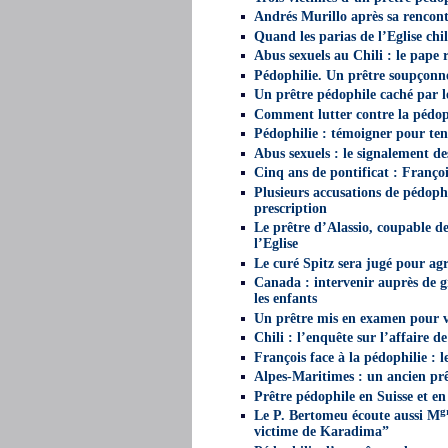
Andrés Murillo après sa rencontr
Quand les parias de l’Eglise chi
Abus sexuels au Chili : le pape 
Pédophilie. Un prêtre soupçonn
Un prêtre pédophile caché par l
Comment lutter contre la pédop
Pédophilie : témoigner pour tent
Abus sexuels : le signalement de
Cinq ans de pontificat : Françoi
Plusieurs accusations de pédophi
prescription
Le prêtre d’Alassio, coupable de
l’Eglise
Le curé Spitz sera jugé pour agr
Canada : intervenir auprès de g
les enfants
Un prêtre mis en examen pour v
Chili : l’enquête sur l’affaire d
François face à la pédophilie : 
Alpes-Maritimes : un ancien prê
Prêtre pédophile en Suisse et 
g
Le P. Bertomeu écoute aussi M
victime de Karadima”