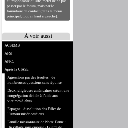
au responsable du site, merci de ne pas
passer par le forum, mais par le
formulaire de contact (dans le menu
principal, tout en haut à gauche).
À voir aussi
ACSEMB
AFSI
APRC
Après la CIASE
Agressions par des jésuites : de
nombreuses questions sans réponse
Deux religieuses américaines créent une
congrégation dédiée à l’aide aux
victimes d’abus
Espagne : dissolution des Filles de
l’Amour miséricordieux
Famille missionnaire de Notre-Dame :
Un village sous emprise - Guerre de