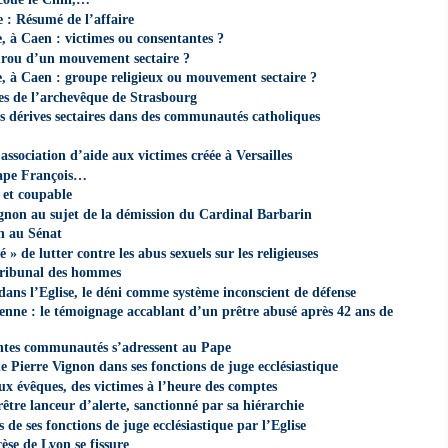
: Résumé de l’affaire
 à Caen : victimes ou consentantes ?
ourou d’un mouvement sectaire ?
 à Caen : groupe religieux ou mouvement sectaire ?
les de l’archevêque de Strasbourg
es dérives sectaires dans des communautés catholiques
association d’aide aux victimes créée à Versailles
Pape François…
 et coupable
non au sujet de la démission du Cardinal Barbarin
n au Sénat
 » de lutter contre les abus sexuels sur les religieuses
tribunal des hommes
dans l’Eglise, le déni comme système inconscient de défense
enne : le témoignage accablant d’un prêtre abusé après 42 ans de
rentes communautés s’adressent au Pape
de Pierre Vignon dans ses fonctions de juge ecclésiastique
aux évêques, des victimes à l’heure des comptes
rêtre lanceur d’alerte, sanctionné par sa hiérarchie
de ses fonctions de juge ecclésiastique par l’Eglise
cèse de Lyon se fissure