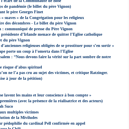
à l’écart de la Communauté de Bose
ps de pandémie (le billet du père Vignon)
nt le père Georges Finet
 « suaves » de la Congrégation pour les religieux
ire des décombres - Le billet du père Vignon
n : communiqué de presse du Père Vignon
 présidente d’Irlande menace de quitter l’Eglise catholique
let du père Vignon
s d’anciennes religieuses obligées de se prostituer pour s’en sortir »
pape porte un coup à l’omerta dans l’Eglise
salem : “Nous devons faire la vérité sur la part sombre de notre
e risque d’abus spirituel
on ne l’a pas cru au sujet des victimes, et critique Ratzinger.
se à jour de la pétition)
se lavent les mains et leur conscience à bon compte »
-premières (avec la présence de la réalisatrice et des acteurs)
rah Suco
aux multiples victimes
ution de la Miviludes
r pédophilie du cardinal Pell confirmée en appel
oue le Chili,…