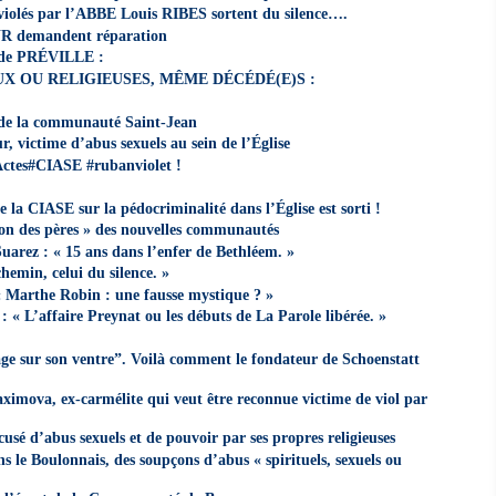
 violés par l’ABBE Louis RIBES sortent du silence….
 demandent réparation
 de PRÉVILLE :
UX OU RELIGIEUSES, MÊME DÉCÉDÉ(E)S :
de la communauté Saint-Jean
, victime d’abus sexuels au sein de l’Église
es#CIASE #rubanviolet !
e la CIASE sur la pédocriminalité dans l’Église est sorti !
son des pères » des nouvelles communautés
uarez : « 15 ans dans l’enfer de Bethléem. »
hemin, celui du silence. »
« Marthe Robin : une fausse mystique ? »
 « L’affaire Preynat ou les débuts de La Parole libérée. »
age sur son ventre”. Voilà comment le fondateur de Schoenstatt
ximova, ex-carmélite qui veut être reconnue victime de viol par
usé d’abus sexuels et de pouvoir par ses propres religieuses
 le Boulonnais, des soupçons d’abus « spirituels, sexuels ou