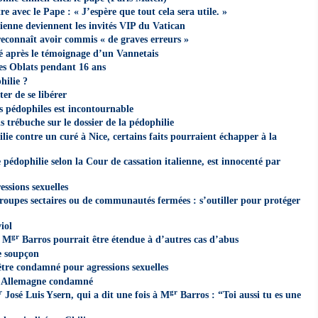
e avec le Pape : « J’espère que tout cela sera utile. »
lienne deviennent les invités VIP du Vatican
reconnaît avoir commis « de graves erreurs »
é après le témoignage d’un Vannetais
es Oblats pendant 16 ans
hilie ?
er de se libérer
s pédophiles est incontournable
s trébuche sur le dossier de la pédophilie
lie contre un curé à Nice, certains faits pourraient échapper à la
 pédophilie selon la Cour de cassation italienne, est innocenté par
essions sexuelles
roupes sectaires ou de communautés fermées : s’outiller pour protéger
iol
gr
e M
Barros pourrait être étendue à d’autres cas d’abus
le soupçon
tre condamné pour agressions sexuelles
en Allemagne condamné
r
gr
José Luis Ysern, qui a dit une fois à M
Barros : “Toi aussi tu es une