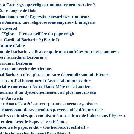
 à Caen : groupe religieux ou mouvement sectaire ?
, Sans langue de Buis
lour soupçonné d’agressions sexuelles sur mineurs
e Janssens, une religieuse sous emprise - L’intégrale
re ouverte)
l’Eglise… L’ex-conseillère du pape réagit
u Cardinal Barbarin ? (Partie I)
 culture d’abus
ion de Barbarin : « Beaucoup de mes confrères sont des planqués »
ière le cardinal Barbarin »
 cardinal Barbarin
de ton au service des victimes
nal Barbarin n’est plus en mesure de remplir son ministère »
rin : « J’ai le sentiment d’avoir fait mon devoir »
iciaire concernant Notre-Dame Mère de la Lumière
onscience d’un dysfonctionnement au plus haut niveau
ny Anatrella
ony Anatrella a été couvert par une omerta organisée »
 débarrassant de ses membres pervers qui la dénaturent. »
s les certitudes qui conduisent à une culture de l’abus dans l’Église »
et demi avec le Pape. « Je suis ému ».
ontré le pape, se dit « très heureux et satisfait »
hile chilien chez le pape (Paris Match)