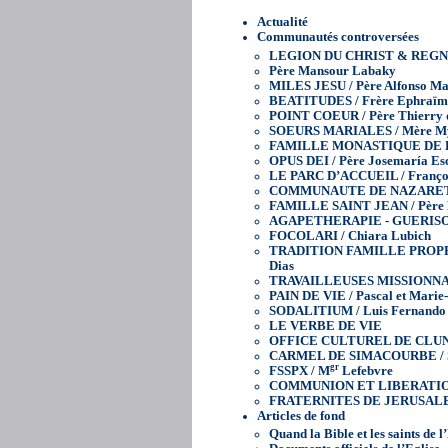
Actualité
Communautés controversées
LEGION DU CHRIST & REGNUM
Père Mansour Labaky
MILES JESU / Père Alfonso Ma
BEATITUDES / Frère Ephraïm 
POINT COEUR / Père Thierry 
SOEURS MARIALES / Mère Myr
FAMILLE MONASTIQUE DE BET
OPUS DEI / Père Josemaría Esc
LE PARC D’ACCUEIL / Françoi
COMMUNAUTE DE NAZARETH /
FAMILLE SAINT JEAN / Père M
AGAPETHERAPIE - GUERIS
FOCOLARI / Chiara Lubich
TRADITION FAMILLE PROPRI
Dias
TRAVAILLEUSES MISSIONNAI
PAIN DE VIE / Pascal et Marie
SODALITIUM / Luis Fernando 
LE VERBE DE VIE
OFFICE CULTUREL DE CLUNY 
CARMEL DE SIMACOURBE / So
gr
FSSPX / M
Lefebvre
COMMUNION ET LIBERATI
FRATERNITES DE JERUSALEM /
Articles de fond
Quand la Bible et les saints de l