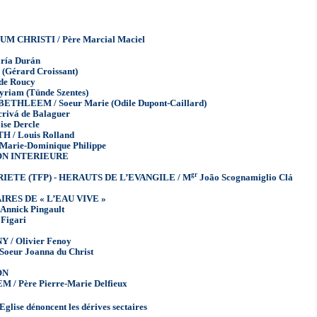
 CHRISTI / Père Marcial Maciel
ría Durán
(Gérard Croissant)
de Roucy
iam (Tünde Szentes)
HLEEM / Soeur Marie (Odile Dupont-Caillard)
rivá de Balaguer
se Dercle
 Louis Rolland
arie-Dominique Philippe
ON INTERIEURE
gr
ETE (TFP) - HERAUTS DE L’EVANGILE / M
João Scognamiglio Clá
RES DE « L’EAU VIVE »
-Annick Pingault
Figari
/ Olivier Fenoy
eur Joanna du Christ
ON
 Père Pierre-Marie Delfieux
’Eglise dénoncent les dérives sectaires