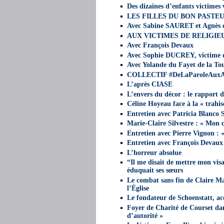
Des dizaines d’enfants victimes
LES FILLES DU BON PASTEUR
Avec Sabine SAURET et Agnès
AUX VICTIMES DE RELIGIE
Avec François Devaux
Avec Sophie DUCREY, victime 
Avec Yolande du Fayet de la Tour
COLLECTIF #DeLaParoleAuxAct
L’après CIASE
L’envers du décor : le rapport d
Céline Hoyeau face à la « trahi
Entretien avec Patricia Blanco S
Marie-Claire Silvestre : « Mon c
Entretien avec Pierre Vignon : 
Entretien avec François Devaux :
L’horreur absolue
“Il me disait de mettre mon vis
éduquait ses sœurs
Le combat sans fin de Claire Ma
l’Église
Le fondateur de Schoenstatt, acc
Foyer de Charité de Courset dans
d’autorité »