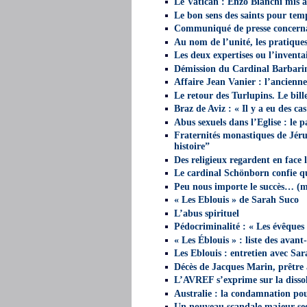
Le Vatican : Enzo Bianchi mis 
Le bon sens des saints pour tem
Communiqué de presse concerna
Au nom de l’unité, les pratiques
Les deux expertises ou l’inventa
Démission du Cardinal Barbari
Affaire Jean Vanier : l’ancienne
Le retour des Turlupins. Le bil
Braz de Aviz : « Il y a eu des ca
Abus sexuels dans l’Eglise : le 
Fraternités monastiques de Jéru
histoire”
Des religieux regardent en face l
Le cardinal Schönborn confie qu’
Peu nous importe le succès… (mi
« Les Eblouis » de Sarah Suco
L’abus spirituel
Pédocriminalité : « Les évêques 
« Les Éblouis » : liste des avant
Les Eblouis : entretien avec Sa
Décès de Jacques Marin, prêtre 
L’AVREF s’exprime sur la dissol
Australie : la condamnation pou
Un nouveau scandale majeur sec