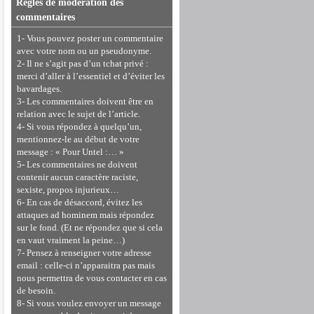
Règles de modération des
commentaires
1- Vous pouvez poster un commentaire
avec votre nom ou un pseudonyme.
2- Il ne s’agit pas d’un tchat privé :
merci d’aller à l’essentiel et d’éviter les
bavardages.
3- Les commentaires doivent être en
relation avec le sujet de l’article.
4- Si vous répondez à quelqu’un,
mentionnez-le au début de votre
message : « Pour Untel :… »
5- Les commentaires ne doivent
contenir aucun caractère raciste,
sexiste, propos injurieux…
6- En cas de désaccord, évitez les
attaques ad hominem mais répondez
sur le fond. (Et ne répondez que si cela
en vaut vraiment la peine…)
7- Pensez à renseigner votre adresse
email : celle-ci n’apparaitra pas mais
nous permettra de vous contacter en cas
de besoin.
8- Si vous voulez envoyer un message