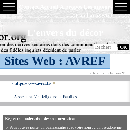
Contact
Accueil
À propos
Les auteurs
La charte
FAQ
L’envers du décor
Sites Web :
AVREF
Publié le vendredi 1er février 2013
⇒
https://www.avref.fr/
Association Vie Religieuse et Familles
Règles de modération des commentaires
1- Vous pouvez poster un commentaire avec votre nom ou un pseudonyme.