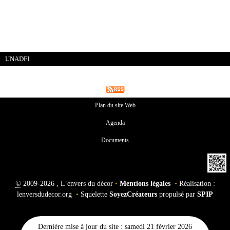
UNADFI
Plan du site Web
Agenda
Documents
©
2009-2026 , L’envers du décor
•
Mentions légales
•
Réalisation :
lenversdudecor.org
•
Squelette
SoyezCréateurs
propulsé par
SPIP
Dernière mise à jour du site : samedi 21 février 2026