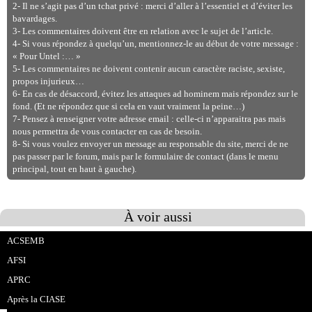
2- Il ne s’agit pas d’un tchat privé : merci d’aller à l’essentiel et d’éviter les
bavardages.
3- Les commentaires doivent être en relation avec le sujet de l’article.
4- Si vous répondez à quelqu’un, mentionnez-le au début de votre message :
« Pour Untel :… »
5- Les commentaires ne doivent contenir aucun caractère raciste, sexiste,
propos injurieux…
6- En cas de désaccord, évitez les attaques ad hominem mais répondez sur le
fond. (Et ne répondez que si cela en vaut vraiment la peine…)
7- Pensez à renseigner votre adresse email : celle-ci n’apparaitra pas mais
nous permettra de vous contacter en cas de besoin.
8- Si vous voulez envoyer un message au responsable du site, merci de ne
pas passer par le forum, mais par le formulaire de contact (dans le menu
principal, tout en haut à gauche).
À voir aussi
ACSEMB
AFSI
APRC
Après la CIASE