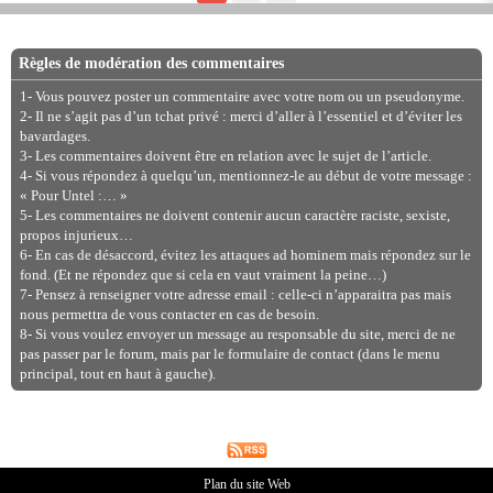
Règles de modération des commentaires
1- Vous pouvez poster un commentaire avec votre nom ou un pseudonyme.
2- Il ne s’agit pas d’un tchat privé : merci d’aller à l’essentiel et d’éviter les
bavardages.
3- Les commentaires doivent être en relation avec le sujet de l’article.
4- Si vous répondez à quelqu’un, mentionnez-le au début de votre message :
« Pour Untel :… »
5- Les commentaires ne doivent contenir aucun caractère raciste, sexiste,
propos injurieux…
6- En cas de désaccord, évitez les attaques ad hominem mais répondez sur le
fond. (Et ne répondez que si cela en vaut vraiment la peine…)
7- Pensez à renseigner votre adresse email : celle-ci n’apparaitra pas mais
nous permettra de vous contacter en cas de besoin.
8- Si vous voulez envoyer un message au responsable du site, merci de ne
pas passer par le forum, mais par le formulaire de contact (dans le menu
principal, tout en haut à gauche).
Plan du site Web