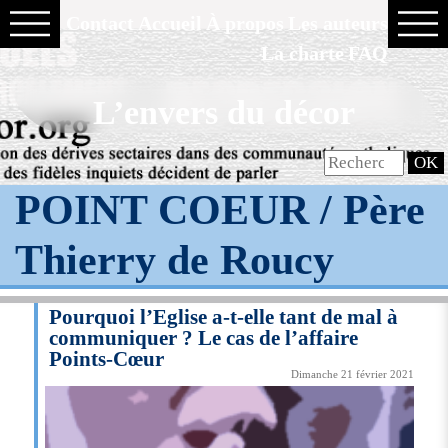
Contact
Accueil
À propos
Les auteurs
La charte
FAQ
L’envers du décor
POINT COEUR / Père
Thierry de Roucy
Pourquoi l’Eglise a-t-elle tant de mal à
communiquer ? Le cas de l’affaire
Points-Cœur
Dimanche 21 février 2021