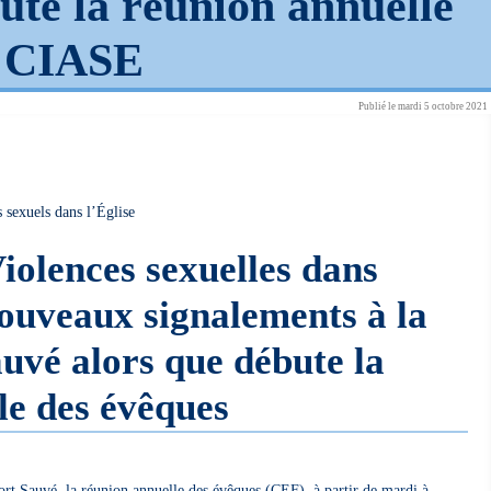
ute la réunion annuelle
-
CIASE
Publié le mardi 5 octobre 2021
 sexuels dans l’Église
Violences sexuelles dans
nouveaux signalements à la
vé alors que débute la
le des évêques
ort Sauvé, la réunion annuelle des évêques (CEF), à partir de mardi à