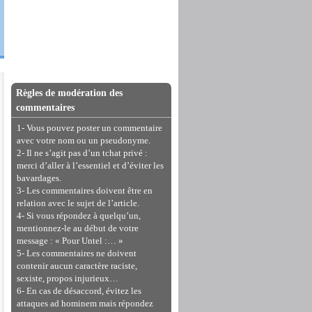
Règles de modération des
commentaires
1- Vous pouvez poster un commentaire
avec votre nom ou un pseudonyme.
2- Il ne s’agit pas d’un tchat privé :
merci d’aller à l’essentiel et d’éviter les
bavardages.
3- Les commentaires doivent être en
relation avec le sujet de l’article.
4- Si vous répondez à quelqu’un,
mentionnez-le au début de votre
message : « Pour Untel :… »
5- Les commentaires ne doivent
contenir aucun caractère raciste,
sexiste, propos injurieux…
6- En cas de désaccord, évitez les
attaques ad hominem mais répondez