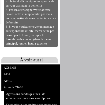
sur le fond. (Et ne répondez que si cela
en vaut vraiment la peine…)
7- Pensez à renseigner votre adresse
email : celle-ci n’apparaitra pas mais
nous permettra de vous contacter en cas
de besoin.
8- Si vous voulez envoyer un message
au responsable du site, merci de ne pas
passer par le forum, mais par le
formulaire de contact (dans le menu
principal, tout en haut à gauche).
À voir aussi
ACSEMB
AFSI
APRC
Après la CIASE
Agressions par des jésuites : de
nombreuses questions sans réponse
Deux religieuses américaines créent une