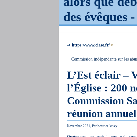
alors que déb
des évêques 
⇒
https://www.ciase.fr/
Commission indépendante sur les abus
L’Est éclair – 
l’Église : 200 
Commission Sau
réunion annuel
Novembre 2021, Par beatrice.kristy
Quatre semaines après la remise du rapp