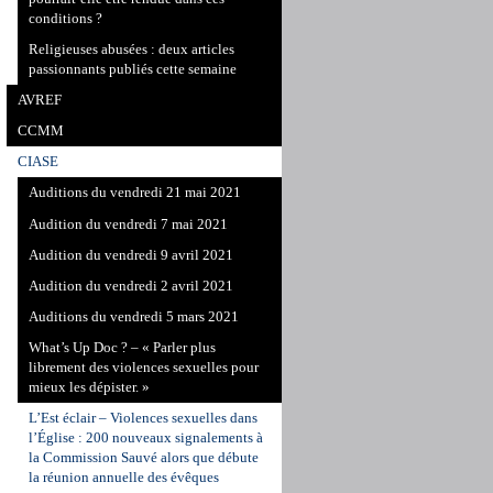
conditions ?
Religieuses abusées : deux articles
passionnants publiés cette semaine
AVREF
CCMM
CIASE
Auditions du vendredi 21 mai 2021
Audition du vendredi 7 mai 2021
Audition du vendredi 9 avril 2021
Audition du vendredi 2 avril 2021
Auditions du vendredi 5 mars 2021
What’s Up Doc ? – « Parler plus
librement des violences sexuelles pour
mieux les dépister. »
L’Est éclair – Violences sexuelles dans
l’Église : 200 nouveaux signalements à
la Commission Sauvé alors que débute
la réunion annuelle des évêques