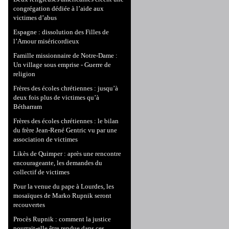
congrégation dédiée à l’aide aux
victimes d’abus
Espagne : dissolution des Filles de
l’Amour miséricordieux
Famille missionnaire de Notre-Dame :
Un village sous emprise - Guerre de
religion
Frères des écoles chrétiennes : jusqu’à
deux fois plus de victimes qu’à
Bétharram
Frères des écoles chrétiennes : le bilan
du frère Jean-René Gentric vu par une
association de victimes
Likès de Quimper : après une rencontre
encourageante, les demandes du
collectif de victimes
Pour la venue du pape à Lourdes, les
mosaïques de Marko Rupnik seront
recouvertes
Procès Rupnik : comment la justice
pourrait-elle être rendue dans ces