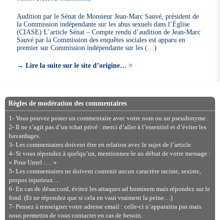
Audition par le Sénat de Monsieur Jean-Marc Sauvé, président de
la Commission indépendante sur les abus sexuels dans l’Église
(CIASE) L’article Sénat – Compte rendu d’audition de Jean-Marc
Sauvé par la Commission des enquêtes sociales est apparu en
premier sur Commission indépendante sur les (…)
→
Lire la suite sur le site d’origine…
Règles de modération des commentaires
1- Vous pouvez poster un commentaire avec votre nom ou un pseudonyme.
2- Il ne s’agit pas d’un tchat privé : merci d’aller à l’essentiel et d’éviter les
bavardages.
3- Les commentaires doivent être en relation avec le sujet de l’article.
4- Si vous répondez à quelqu’un, mentionnez-le au début de votre message :
« Pour Untel :… »
5- Les commentaires ne doivent contenir aucun caractère raciste, sexiste,
propos injurieux…
6- En cas de désaccord, évitez les attaques ad hominem mais répondez sur le
fond. (Et ne répondez que si cela en vaut vraiment la peine…)
7- Pensez à renseigner votre adresse email : celle-ci n’apparaitra pas mais
nous permettra de vous contacter en cas de besoin.