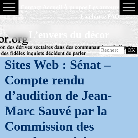
Contact
Accueil
À propos
Les auteurs
La charte
FAQ
L’envers du décor
Sites Web : Sénat –
Compte rendu
d’audition de Jean-
Marc Sauvé par la
Commission des