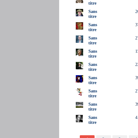
titre
Sans
2
titre
Sans
3
titre
Sans
2
titre
Sans
1
titre
Sans
2
titre
Sans
3
titre
Sans
2
titre
Sans
3
titre
Sans
4
titre