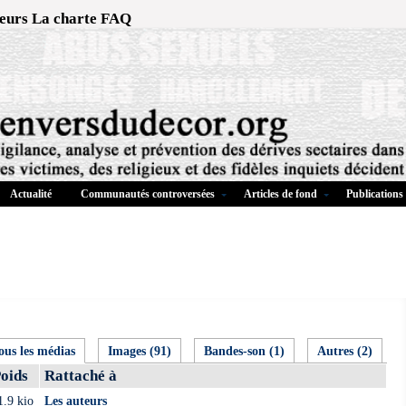
eurs
La charte
FAQ
Actualité
Communautés controversées
Articles de fond
Publications
ous les médias
Images (91)
Bandes-son (1)
Autres (2)
oids
Rattaché à
1.9 kio
Les auteurs