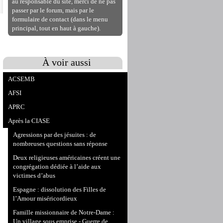
au responsable du site, merci de ne pas
passer par le forum, mais par le
formulaire de contact (dans le menu
principal, tout en haut à gauche).
À voir aussi
ACSEMB
AFSI
APRC
Après la CIASE
Agressions par des jésuites : de
nombreuses questions sans réponse
Deux religieuses américaines créent une
congrégation dédiée à l’aide aux
victimes d’abus
Espagne : dissolution des Filles de
l’Amour miséricordieux
Famille missionnaire de Notre-Dame :
Un village sous emprise - Guerre de