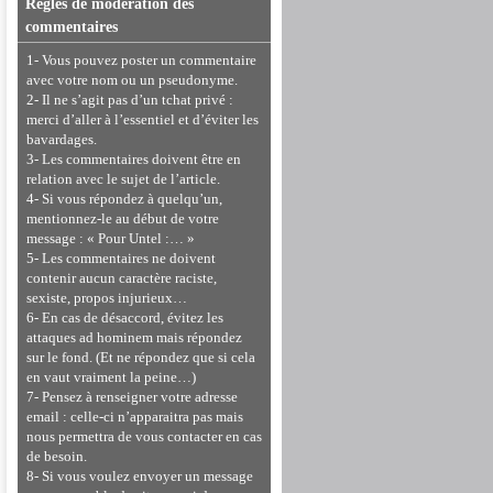
Règles de modération des
commentaires
1- Vous pouvez poster un commentaire
avec votre nom ou un pseudonyme.
2- Il ne s’agit pas d’un tchat privé :
merci d’aller à l’essentiel et d’éviter les
bavardages.
3- Les commentaires doivent être en
relation avec le sujet de l’article.
4- Si vous répondez à quelqu’un,
mentionnez-le au début de votre
message : « Pour Untel :… »
5- Les commentaires ne doivent
contenir aucun caractère raciste,
sexiste, propos injurieux…
6- En cas de désaccord, évitez les
attaques ad hominem mais répondez
sur le fond. (Et ne répondez que si cela
en vaut vraiment la peine…)
7- Pensez à renseigner votre adresse
email : celle-ci n’apparaitra pas mais
nous permettra de vous contacter en cas
de besoin.
8- Si vous voulez envoyer un message