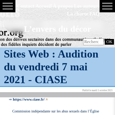
Contact
Accueil
À propos
Les auteurs
La charte
FAQ
L’envers du décor
Sites Web : Audition
du vendredi 7 mai
2021 -
CIASE
Publié le mardi 5 octobre 2021
⇒
https://www.ciase.fr/
Commission indépendante sur les abus sexuels dans l’Église