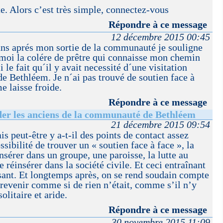
te. Alors c’est très simple, connectez-vous
Répondre à ce message
12 décembre 2015 00:45
ans aprés mon sortie de la communauté je souligne
 moi la colére de prêtre qui connaisse mon chemin
 le fait qu´il y avait necessité d´une visitation
e Bethléem. Je n´ai pas trouvé de soutien face à
e laisse froide.
Répondre à ce message
der les anciens de la communauté de Bethléem
21 décembre 2015 09:54
s peut-être y a-t-il des points de contact assez
sibilité de trouver un « soutien face à face », la
nsérer dans un groupe, une paroisse, la lutte au
e réinsérer dans la société civile. Et ceci entraînant
sant. Et longtemps après, on se rend soudain compte
e revenir comme si de rien n’était, comme s’il n’y
olitaire et aride.
Répondre à ce message
30 novembre 2015 11:09