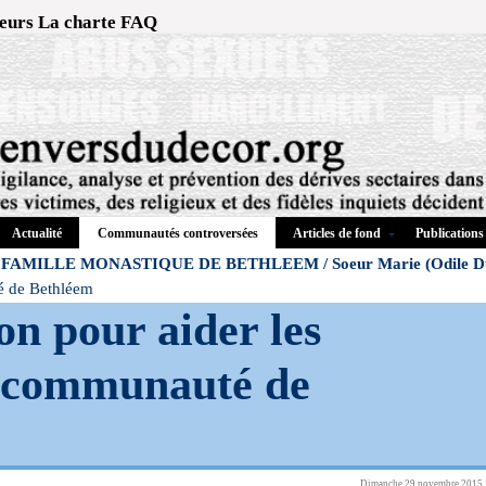
eurs
La charte
FAQ
Actualité
Articles de fond
Publications
Communautés controversées
FAMILLE MONASTIQUE DE BETHLEEM / Soeur Marie (Odile Dup
té de Bethléem
on pour aider les
a communauté de
Dimanche 29 novembre 2015