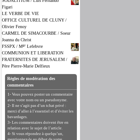
SODALITIUM / Luis Fernando
Figari
LE VERBE DE VIE
OFFICE CULTUREL DE CLUNY /
Olivier Fenoy
CARMEL DE SIMACOURBE / Soeur
Joanna du Christ
gr
FSSPX / M
Lefebvre
COMMUNION ET LIBERATION
FRATERNITES DE JERUSALEM /
Père Pierre-Marie Delfieux
Règles de modération des
commentaires
1- Vous pouvez poster un commentaire
avec votre nom ou un pseudonyme.
2- Il ne s’agit pas d’un tchat privé :
merci d’aller à l’essentiel et d’éviter les
bavardages.
3- Les commentaires doivent être en
relation avec le sujet de l’article.
4- Si vous répondez à quelqu’un,
mentionnez-le au début de votre