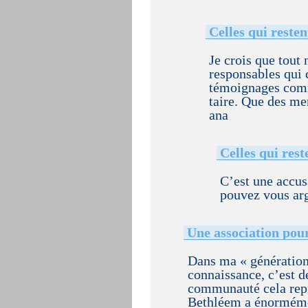
Celles qui reste
Je crois que tout 
responsables qui
témoignages comme
taire. Que des me
ana
Celles qui rest
C’est une accus
pouvez vous ar
Une association pou
Dans ma « génération 
connaissance, c’est de
communauté cela repr
Bethléem a énormémen