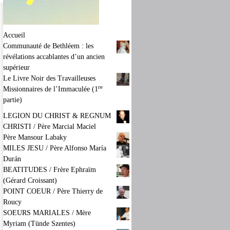
Accueil
Communauté de Bethléem : les
révélations accablantes d’un ancien
supérieur
Le Livre Noir des Travailleuses
re
Missionnaires de l’Immaculée (1
partie)
LEGION DU CHRIST & REGNUM
CHRISTI / Père Marcial Maciel
Père Mansour Labaky
MILES JESU / Père Alfonso María
Durán
BEATITUDES / Frère Ephraïm
(Gérard Croissant)
POINT COEUR / Père Thierry de
Roucy
SOEURS MARIALES / Mère
Myriam (Tünde Szentes)