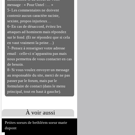
message : « Pour Untel :… »
5- Les commentaires ne doivent
contenir aucun caractère raciste,
sexiste, propos injurieux…
6- En cas de désaccord, évitez les
attaques ad hominem mais répondez
sur le fond. (Et ne répondez que si cela
en vaut vraiment la peine…)
7- Pensez à renseigner votre adresse
email : celle-ci n’apparaitra pas mais
nous permettra de vous contacter en cas
de besoin.
8- Si vous voulez envoyer un message
au responsable du site, merci de ne pas
passer par le forum, mais par le
formulaire de contact (dans le menu
principal, tout en haut à gauche).
À voir aussi
Petites soeurs de bethléem soeur marie
dupont