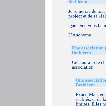
Bethléem
Je remercie de tout
project et de sa réal
Que Dieu vous béni
L’Anonyme
Une association 
Bethléem
Cela aurait été c
association.
Une associatio
Bethléem
Exact. Mais enco
réalités, et de 
limites. Elles 