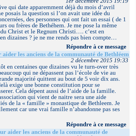
1er décembre 2015 19:19
tive qui date apparemment déjà du mois d’avril
me posais la question si l’on avait une idée du
cernées, des personnes qui ont fait un essai ( de 1
sœurs ou frères de Bethéhem. Je me pose la même
 du Christ et le Regnum Christi…. c’est en
 en dizaines ? je ne me rends pas bien compte…
Répondre à ce message
r aider les anciens de la communauté de Bethléem
2 décembre 2015 19:33
ôt en centaines que dizaines vu le turn-over très
 beaucoup qui ne dépassent pas l’école de vie au
ande majorité quittent au bout de 5 voir dix ans.
elà exige une bonne constitution pour se
nserer. Cela dépent aussi de l’aide de la famille.
ssociation qui vient de naitre sera une aide
iés de la « famille » monastique de Bethleem. Je
llement car une vrai famille n’abandonne pas ses
Répondre à ce message
ur aider les anciens de la communauté de