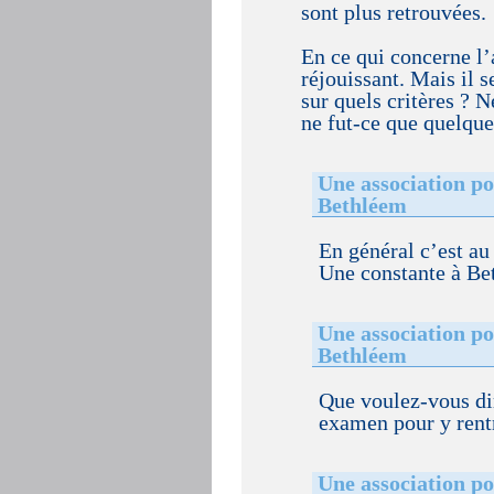
sont plus retrouvées.
En ce qui concerne l’a
réjouissant. Mais il s
sur quels critères ? N
ne fut-ce que quelqu
Une association po
Bethléem
En général c’est au
Une constante à Be
Une association po
Bethléem
Que voulez-vous dire
examen pour y rentre
Une association po