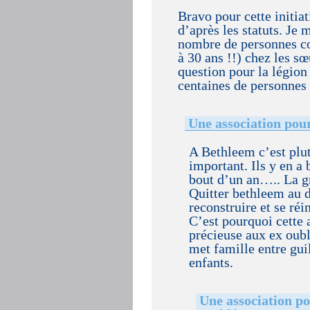
Bravo pour cette initia
d’après les statuts. Je 
nombre de personnes con
à 30 ans !!) chez les 
question pour la légion
centaines de personnes
Une association pou
A Bethleem c’est plut
important. Ils y en a
bout d’un an….. La gr
Quitter bethleem au d
reconstruire et se réi
C’est pourquoi cette a
précieuse aux ex oubl
met famille entre gui
enfants.
Une association po