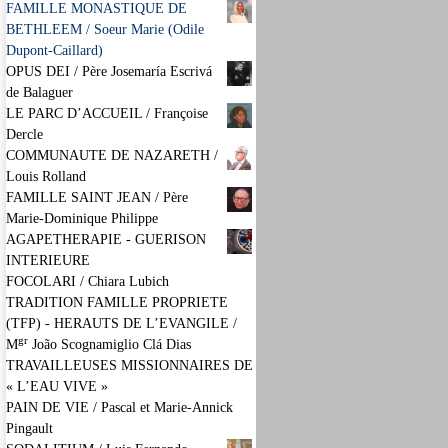
FAMILLE MONASTIQUE DE
BETHLEEM / Soeur Marie (Odile
Dupont-Caillard)
OPUS DEI / Père Josemaría Escrivá
de Balaguer
LE PARC D’ACCUEIL / Françoise
Dercle
COMMUNAUTE DE NAZARETH /
Louis Rolland
FAMILLE SAINT JEAN / Père
Marie-Dominique Philippe
AGAPETHERAPIE - GUERISON
INTERIEURE
FOCOLARI / Chiara Lubich
TRADITION FAMILLE PROPRIETE
(TFP) - HERAUTS DE L’EVANGILE /
gr
M
João Scognamiglio Clá Dias
TRAVAILLEUSES MISSIONNAIRES DE
« L’EAU VIVE »
PAIN DE VIE / Pascal et Marie-Annick
Pingault