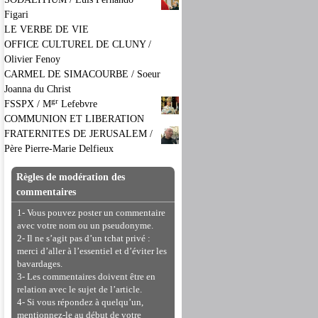
Figari
LE VERBE DE VIE
OFFICE CULTUREL DE CLUNY /
Olivier Fenoy
CARMEL DE SIMACOURBE / Soeur
Joanna du Christ
gr
FSSPX / M
Lefebvre
COMMUNION ET LIBERATION
FRATERNITES DE JERUSALEM /
Père Pierre-Marie Delfieux
Règles de modération des
commentaires
1- Vous pouvez poster un commentaire
avec votre nom ou un pseudonyme.
2- Il ne s’agit pas d’un tchat privé :
merci d’aller à l’essentiel et d’éviter les
bavardages.
3- Les commentaires doivent être en
relation avec le sujet de l’article.
4- Si vous répondez à quelqu’un,
mentionnez-le au début de votre