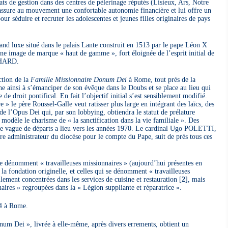
ts de gestion dans des centres de pèlerinage réputés (Lisieux, Ars, Notre
sure au mouvement une confortable autonomie financière et lui offre un
our séduire et recruter les adolescentes et jeunes filles originaires de pays
nd luxe situé dans le palais Lante construit en 1513 par le pape Léon X
 une image de marque « haut de gamme », fort éloignée de l’esprit initial de
SUHARD.
ction de la
Famille Missionnaire Donum Dei
à Rome, tout près de la
e ainsi à s’émanciper de son évêque dans le Doubs et se place au lieu qui
e droit pontifical. En fait l’objectif initial s’est sensiblement modifié.
» le père Roussel-Galle veut ratisser plus large en intégrant des laïcs, des
de l’Opus Dei qui, par son lobbying, obtiendra le statut de prélature
 modèle le charisme de « la sanctification dans la vie familiale ». Des
une vague de départs a lieu vers les années 1970. Le cardinal Ugo POLETTI,
dire administrateur du diocèse pour le compte du Pape, suit de près tous ces
se dénomment « travailleuses missionnaires » (aujourd’hui présentes en
 la fondation originelle, et celles qui se dénomment « travailleuses
lement concentrées dans les services de cuisine et restauration
[
2
]
, mais
ires » regroupées dans la « Légion suppliante et réparatrice ».
4 à Rome.
um Dei », livrée à elle-même, après divers errements, obtient un