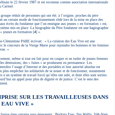
mélitain le 22 février 1987 et est reconnue comme association internationale
du Carmel.
 groupe réduit de personnes qui ont été, à l’origine, proches du père
t un certain mode de fonctionnement rôdé lors de la mise en place des
 et aux écrits du fondateur que l’on enseigne aux jeunes « en formation » est,
u système mis en place. La biographie du Père fondateur est une hagiographie
 « jeunes en formation
[
4
]
».
ie-Clémentine PARE écrivait : « La création des Eau Vive est une
 avec le concours de la Vierge Marie pour rejoindre les hommes et les femmes
rne. »
vement, même si tout est fait pour en couper et en isoler de jeunes femmes
ge. Des démissions, des « fuites » se produisent en permanence. Les
erdire l’usage d’Internet et des portables et leur autorité absolue est
n plus empêcher les solidarités de se nouer et de fonctionner, notamment
s à un système de travail forcé qu’elles ont subi, et dont elles sont sorties.
urd’hui un appel pour plus de dignité et de justice. C’est le sens des
ument.
MPRISE SUR LES TRAVAILLEUSES DANS
 EAU VIVE »
clusive dans certains pays émergents : Burkina Faso, Iles Wallis, Viêt-Nam,