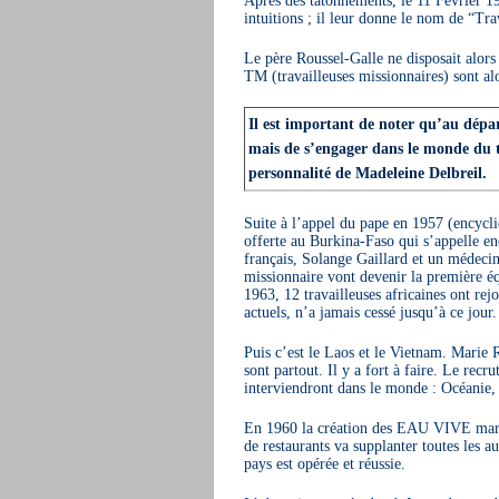
intuitions ; il leur donne le nom de “Tra
Le père Roussel-Galle ne disposait alors
TM (travailleuses missionnaires) sont alor
Il est important de noter qu’au départ
mais de s’engager dans le monde du tra
personnalité de Madeleine Delbreil.
Suite à l’appel du pape en 1957 (encycl
offerte au Burkina-Faso qui s’appelle en
français, Solange Gaillard et un médecin
missionnaire vont devenir la première é
1963, 12 travailleuses africaines ont re
actuels, n’a jamais cessé jusqu’à ce jour.
Puis c’est le Laos et le Vietnam. Marie 
sont partout. Il y a fort à faire. Le rec
interviendront dans le monde : Océanie,
En 1960 la création des EAU VIVE marque
de restaurants va supplanter toutes les au
pays est opérée et réussie.