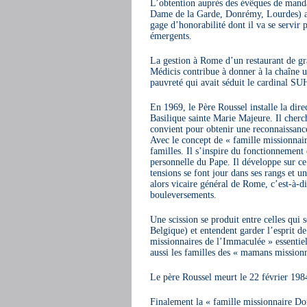
L’obtention auprès des évêques de manda
Dame de la Garde, Donrémy, Lourdes) as
gage d’honorabilité dont il va se servir p
émergents.
La gestion à Rome d’un restaurant de gra
Médicis contribue à donner à la chaîne
pauvreté qui avait séduit le cardinal 
En 1969, le Père Roussel installe la dire
Basilique sainte Marie Majeure. Il cherch
convient pour obtenir une reconnaissance d
Avec le concept de « famille missionnaire 
familles. Il s’inspire du fonctionnement 
personnelle du Pape. Il développe sur ce
tensions se font jour dans ses rangs et 
alors vicaire général de Rome, c’est-à-
bouleversements.
Une scission se produit entre celles qui 
Belgique) et entendent garder l’esprit de
missionnaires de l’Immaculée » essentiel
aussi les familles des « mamans missionna
Le père Roussel meurt le 22 février 198
Finalement la « famille missionnaire Don