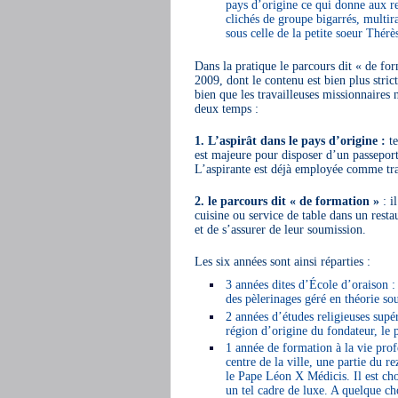
pays d’origine ce qui donne aux re
clichés de groupe bigarrés, multi
sous celle de la petite soeur Thérè
Dans la pratique le parcours dit « de form
2009, dont le contenu est bien plus stric
bien que les travailleuses missionnaires
deux temps :
1. L’aspirât dans le pays d’origine :
te
est majeure pour disposer d’un passeport 
L’aspirante est déjà employée comme tr
2. le parcours dit « de formation »
: il
cuisine ou service de table dans un resta
et de s’assurer de leur soumission.
Les six années sont ainsi réparties :
3 années dites d’École d’oraison : 
des pèlerinages géré en théorie so
2 années d’études religieuses supe
région d’origine du fondateur, le 
1 année de formation à la vie pr
centre de la ville, une partie du r
le Pape Léon X Médicis. Il est ch
un tel cadre de luxe. A quelque cho