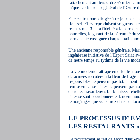
rattachement au tiers ordre séculier car
laïque par le prieur général de l’Ordre 
Elle est toujours dirigée à ce jour par un
Roussel. Elles reproduisent soigneusemen
restaurants
[
3
]
. La fidélité à la parole
pour elles, le garant de la pérennité d
permanente enseignée chaque matin aux
Une ancienne responsable générale, Mar
ingénieuse initiative de l’Esprit Saint
de notre temps au rythme de la vie mode
La vie moderne rattrape en effet le mou
déracinées recrutées à la fleur de l’â
responsables ne peuvent pas totalement int
remise en cause. Elles ne peuvent pas no
entre les travailleuses burkinabées rebelle
Elles se sont coordonnées et lancent aujo
témoignages que vous lirez dans ce doc
LE PROCESSUS D’ E
LES RESTAURANTS «
Le recrutement se fait de façon quasi-ex