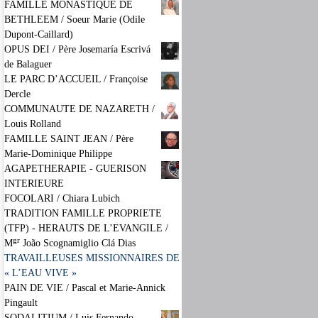
FAMILLE MONASTIQUE DE
BETHLEEM / Soeur Marie (Odile
Dupont-Caillard)
OPUS DEI / Père Josemaría Escrivá
de Balaguer
LE PARC D’ACCUEIL / Françoise
Dercle
COMMUNAUTE DE NAZARETH /
Louis Rolland
FAMILLE SAINT JEAN / Père
Marie-Dominique Philippe
AGAPETHERAPIE - GUERISON
INTERIEURE
FOCOLARI / Chiara Lubich
TRADITION FAMILLE PROPRIETE
(TFP) - HERAUTS DE L’EVANGILE /
gr
M
João Scognamiglio Clá Dias
TRAVAILLEUSES MISSIONNAIRES DE
« L’EAU VIVE »
PAIN DE VIE / Pascal et Marie-Annick
Pingault
SODALITIUM / Luis Fernando