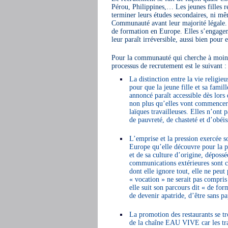
Pérou, Philippines,… Les jeunes filles r
terminer leurs études secondaires, ni mê
Communauté avant leur majorité légale. 
de formation en Europe. Elles s’engagent
leur paraît irréversible, aussi bien pour
Pour la communauté qui cherche à moindr
processus de recrutement est le suivant :
La distinction entre la vie religieu
pour que la jeune fille et sa famill
annoncé paraît accessible dès lors 
non plus qu’elles vont commencer par
laïques travailleuses. Elles n’ont 
de pauvreté, de chasteté et d’obé
L’emprise et la pression exercée so
Europe qu’elle découvre pour la p
et de sa culture d’origine, dépossé
communications extérieures sont co
dont elle ignore tout, elle ne peut
« vocation » ne serait pas compris 
elle suit son parcours dit « de forma
de devenir apatride, d’être sans pa
La promotion des restaurants se tr
de la chaîne EAU VIVE car les trava