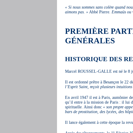
« Si nous sommes sans colère quand nous v
aimons pas. »
Abbé Pierre.
Emmaüs ou 
PREMIÈRE PART
GÉNÉRALES
HISTORIQUE DES RE
Marcel ROUSSEL-GALLE est né le 8 ju
Il est ordonné prêtre à Besançon le 22
l’Esprit Saint, reçoit plusieurs intuitions
En avril 1947 il est à Paris, aumônier d
qu’il entre à la mission de Paris : il lu
spirituelle. Ainsi donc
« son propre appel
bars de prostitution, des lycées, des hôp
Il lance également à cette époque la re
Après des tâtonnements, le 11 Février 19