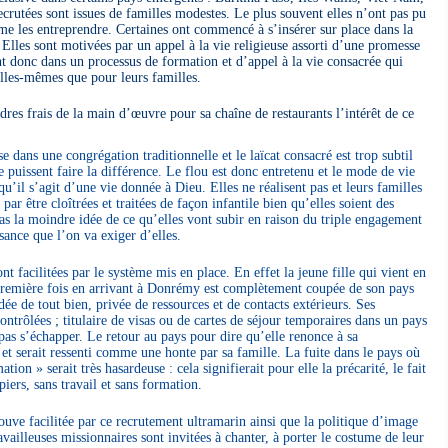
ecrutées sont issues de familles modestes. Le plus souvent elles n’ont pas pu
me les entreprendre. Certaines ont commencé à s’insérer sur place dans la
Elles sont motivées par un appel à la vie religieuse assorti d’une promesse
 donc dans un processus de formation et d’appel à la vie consacrée qui
 elles-mêmes que pour leurs familles.
es frais de la main d’œuvre pour sa chaîne de restaurants l’intérêt de ce
se dans une congrégation traditionnelle et le laïcat consacré est trop subtil
e puissent faire la différence. Le flou est donc entretenu et le mode de vie
qu’il s’agit d’une vie donnée à Dieu. Elles ne réalisent pas et leurs familles
 être cloîtrées et traitées de façon infantile bien qu’elles soient des
pas la moindre idée de ce qu’elles vont subir en raison du triple engagement
issance que l’on va exiger d’elles.
nt facilitées par le système mis en place. En effet la jeune fille qui vient en
remière fois en arrivant à Donrémy est complètement coupée de son pays
dée de tout bien, privée de ressources et de contacts extérieurs. Ses
ntrôlées ; titulaire de visas ou de cartes de séjour temporaires dans un pays
 pas s’échapper. Le retour au pays pour dire qu’elle renonce à sa
et serait ressenti comme une honte par sa famille. La fuite dans le pays où
tion » serait très hasardeuse : cela signifierait pour elle la précarité, le fait
piers, sans travail et sans formation.
ouve facilitée par ce recrutement ultramarin ainsi que la politique d’image
illeuses missionnaires sont invitées à chanter, à porter le costume de leur