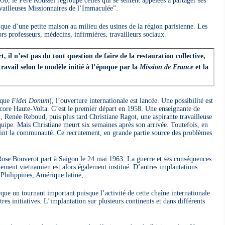
vailleuses Missionnaires de l’Immaculée”.
 que d’une petite maison au milieu des usines de la région parisienne. Les
s professeurs, médecins, infirmières, travailleurs sociaux.
, il n’est pas du tout question de faire de la restauration collective,
vail selon le modèle initié à l’époque par la
Mission de France
et la
ique
Fidei Donum
), l’ouverture internationale est lancée. Une possibilité est
core Haute-Volta. C’est le premier départ en 1958. Une enseignante de
, Renée Reboud, puis plus tard Christiane Ragot, une aspirante travailleuse
quipe. Mais Christiane meurt six semaines après son arrivée. Toutefois, en
joint la communauté. Ce recrutement, en grande partie source des problèmes
Rose Bouverot part à Saigon le 24 mai 1963. La guerre et ses conséquences
rutement vietnamien est alors également institué. D’autres implantations
 Philippines, Amérique latine,…
 un tournant important puisque l’activité de cette chaîne internationale
tres initiatives. L’implantation sur plusieurs continents et dans différents