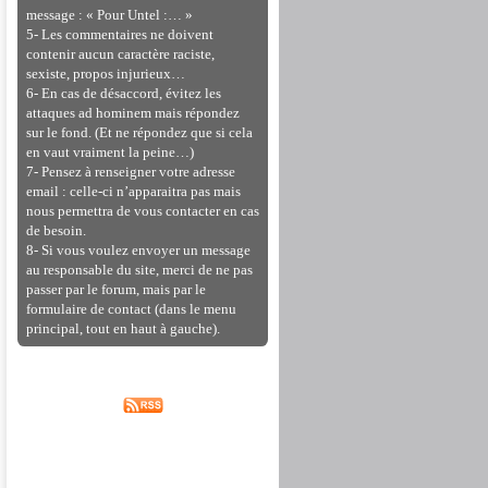
message : « Pour Untel :… »
5- Les commentaires ne doivent
contenir aucun caractère raciste,
sexiste, propos injurieux…
6- En cas de désaccord, évitez les
attaques ad hominem mais répondez
sur le fond. (Et ne répondez que si cela
en vaut vraiment la peine…)
7- Pensez à renseigner votre adresse
email : celle-ci n’apparaitra pas mais
nous permettra de vous contacter en cas
de besoin.
8- Si vous voulez envoyer un message
au responsable du site, merci de ne pas
passer par le forum, mais par le
formulaire de contact (dans le menu
principal, tout en haut à gauche).