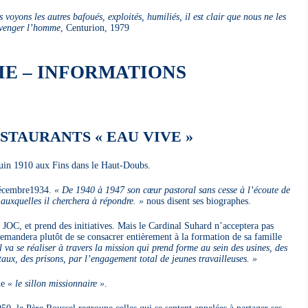
oyons les autres bafoués, exploités, humiliés, il est clair que nous ne les
venger l’homme
, Centurion, 1979
IE – INFORMATIONS
STAURANTS « EAU VIVE »
in 1910 aux Fins dans le Haut-Doubs.
 décembre1934.
« De 1940 à 1947 son cœur pastoral sans cesse à l’écoute de
 auxquelles il cherchera à répondre. »
nous disent ses biographes.
e JOC, et prend des initiatives. Mais le Cardinal Suhard n’acceptera pas
i demandera plutôt de se consacrer entièrement à la formation de sa famille
 va se réaliser à travers la mission qui prend forme au sein des usines, des
itaux, des prisons, par l’engagement total de jeunes travailleuses. »
vue
« le sillon missionnaire »
.
50, le Père Roussel regroupe celles qui se sentent appelées à partager ses