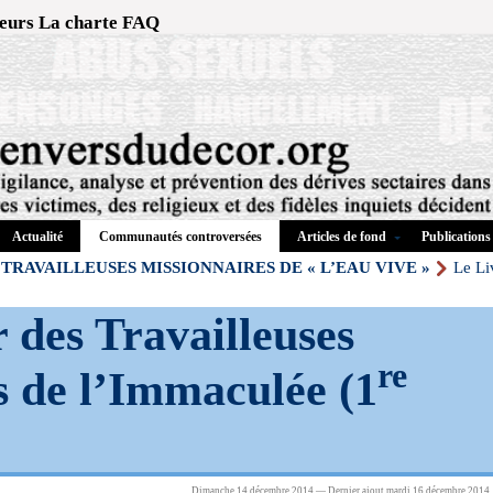
eurs
La charte
FAQ
Actualité
Articles de fond
Publications
Communautés controversées
TRAVAILLEUSES MISSIONNAIRES DE « L’EAU VIVE »
Le Li
 des Travailleuses
re
 de l’Immaculée (1
Dimanche 14 décembre 2014 — Dernier ajout mardi 16 décembre 2014