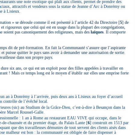
staurants une note exotique qui plaît aux clients, permet de prendre des
raciaux, attractifs et vendeurs sous la statue de Jeanne d’Arc à Donrémy ou
se à Lisieux.
ation » se déroule comme il est présenté à l’article 42 du Directoire
[
5
]
de
t et rigoureux que celui qui est en usage dans la plupart des congrégations,
 ne soient pas canoniquement des religieuses, mais des
laïques
. Il comporte
mps dit de pré-formation. En fait la Communauté s’assure que l’aspirante
et puisse quitter le pays sans avoir à demander une autorisation de sortie.
availleuse dans son propre pays.
 dure six ans, ce qui est un exploit pour des filles appelées à travailler en
urant ! Mais ce temps long est le moyen d’établir sur elles une emprise forte
un an à Donrémy à l’arrivée, puis deux ans à Lisieux au foyer d’accueil
us contrôle de l’évêché local.
́rieures (sic) au Studium de la Grâce-Dieu, c’est-à-dire à Besançon dans la
père Marcel Roussel-Galle.
ofessionnelle : 1 an à Rome au restaurant EAU VIVE qui occupe, dans le
ez-de-chaussée et du premier étage, du Palais Lante
[
6
]
construit en 1513 par
oquant que des travailleuses démunies de tout servent des clients aisés dans
se malheur est bon : la communauté est obligée de faire dispenser à