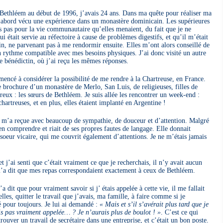
 Bethléem au début de 1996, j’avais 24 ans. Dans ma quête pour réaliser ma
d’abord vécu une expérience dans un monastère dominicain. Les supérieures
 pas pour la vie communautaire qu’elles menaient, du fait que je ne
i était servie au réfectoire à cause de problèmes digestifs, et qu’il m’était
in, ne parvenant pas à me rendormir ensuite. Elles m’ont alors conseillé de
un rythme compatible avec mes besoins physiques. J’ai donc visité un autre
 bénédictin, où j’ai reçu les mêmes réponses.
mencé à considérer la possibilité de me rendre à la Chartreuse, en France.
 brochure d’un monastère de Merlo, San Luis, de religieuses, filles de
eux : les sœurs de Bethléem. Je suis allée les rencontrer un week-end :
artreuses, et en plus, elles étaient implanté en Argentine !
ui m’a reçue avec beaucoup de sympathie, de douceur et d’attention. Malgré
bien comprendre et riait de ses propres fautes de langage. Elle donnait
 soeur vicaire, qui me couvrit également d’attentions. Je ne m’étais jamais
 et j’ai senti que c’était vraiment ce que je recherchais, il n’y avait aucun
’a dit que mes repas correspondaient exactement à ceux de Bethléem.
a dit que pour vraiment savoir si j’ étais appelée à cette vie, il me fallait
lles, quitter le travail que j’avais, ma famille, à faire comme si je
 pour toujours. Je lui ai demandé :
« Mais et s’il s’avérait plus tard que je
uis pas vraiment appelée… ? Je n’aurais plus de boulot ! »
. C’est ce qui
 trouver un travail de secrétaire dans une entreprise, et c’était un bon poste.