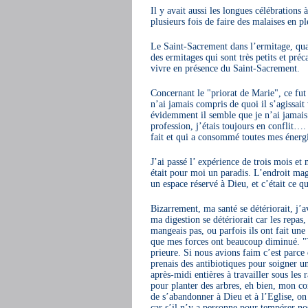
Il y avait aussi les longues célébrations 
plusieurs fois de faire des malaises en pl
Le Saint-Sacrement dans l’ermitage, qua
des ermitages qui sont très petits et préc
vivre en présence du Saint-Sacrement.
Concernant le "priorat de Marie", ce fu
n’ai jamais compris de quoi il s’agissait
évidemment il semble que je n’ai jamais ré
profession, j’étais toujours en conflit…
fait et qui a consommé toutes mes énergi
J’ai passé l’ expérience de trois mois et
était pour moi un paradis. L’endroit ma
un espace réservé à Dieu, et c’était ce qu
Bizarrement, ma santé se détériorait, j’a
ma digestion se détériorait car les repas
mangeais pas, ou parfois ils ont fait une
que mes forces ont beaucoup diminué. "Tou
prieure. Si nous avions faim c’est parce
prenais des antibiotiques pour soigner u
après-midi entières à travailler sous les
pour planter des arbres, eh bien, mon co
de s’abandonner à Dieu et à l’Eglise, on
car s’il n’y a personne pour tempérer nos