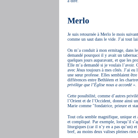
à dire.
Merlo
Je suis retournée à Merlo le mois suivant
comme un saut dans le vide. J’ai tout lai
On m’a conduit à mon ermitage, dans lequ
demandé pourquoi il y avait un tabernac
quelques jours auparavant, et que les pro
Elle m’a demandé si je voulais l’avoir. 
avec Jésus toujours à mes côtés. J’ai eu
une sœur professe. Elles semblaient être 
différences entre Bethléem et les chartr
privilège que l’Église nous a accordé »
.
Cette possibilité, comme d’autres privi
l’Orient et de l’Occident, donne ainsi un
Marie comme "fondatrice, prieure et star
Tout cela semble magnifique, unique et at
et compliqué. Par exemple, lorsqu’il s’a
liturgiques (car il n’y en a pas qu’un) et
bref, au moins deux valises pleines rien q