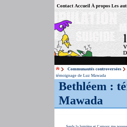
Contact
Accueil
À propos
Les aut
Communautés controversées
témoignage de Luz Mawada
Bethléem : t
Mawada
Seuls la lumière et l’amour me pousse