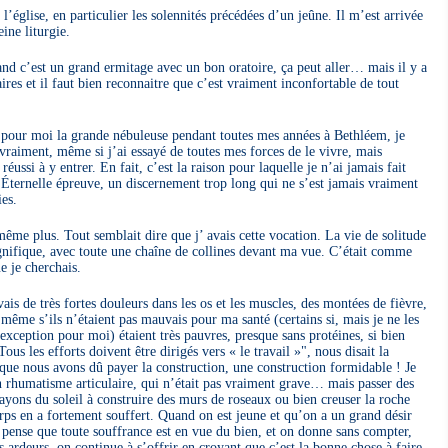
à l’église, en particulier les solennités précédées d’un jeûne. Il m’est arrivée
eine liturgie.
nd c’est un grand ermitage avec un bon oratoire, ça peut aller… mais il y a
aires et il faut bien reconnaitre que c’est vraiment inconfortable de tout
t pour moi la grande nébuleuse pendant toutes mes années à Bethléem, je
 vraiment, même si j’ai essayé de toutes mes forces de le vivre, mais
ussi à y entrer. En fait, c’est la raison pour laquelle je n’ai jamais fait
. Éternelle épreuve, un discernement trop long qui ne s’est jamais vraiment
es.
 même plus. Tout semblait dire que j’ avais cette vocation. La vie de solitude
gnifique, avec toute une chaîne de collines devant ma vue. C’était comme
e je cherchais.
vais de très fortes douleurs dans les os et les muscles, des montées de fièvre,
, même s’ils n’étaient pas mauvais pour ma santé (certains si, mais je ne les
 exception pour moi) étaient très pauvres, presque sans protéines, si bien
s les efforts doivent être dirigés vers « le travail »", nous disait la
 que nous avons dû payer la construction, une construction formidable ! Je
n rhumatisme articulaire, qui n’était pas vraiment grave… mais passer des
 rayons du soleil à construire des murs de roseaux ou bien creuser la roche
rps en a fortement souffert. Quand on est jeune et qu’on a un grand désir
 pense que toute souffrance est en vue du bien, et on donne sans compter,
 ardeurs, on continue à s’offrir en croyant que c’est la bonne chose à faire,