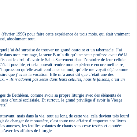
 (février 1996) pour faire cette expérience de trois mois, qui était vraiment
ssé, absolument tout.
el j’ai été surprise de trouver un grand oratoire et un tabernacle. J’ai
le dans mon ermitage, la sœur B m’a dit qu’une sœur professe avait été là
fès ont le droit d’avoir le Saint-Sacrement dans l’oratoire de leur cellule.
C’était possible, et cela pouvait rendre mon expérience encore meilleure,
 l’impression qu’elle avait confiance en moi, qu’elle me voyait déjà comme
sûre que j’avais la vocation. Elle m’a aussi dit que c’était une des
eux,
« ils n’adorent pas Jésus dans leurs cellules, nous le faisons, c’est un
lèges de Bethléem, comme avoir sa propre liturgie avec des éléments de
 sens d’unité ecclésiale. Et surtout, le grand privilège d’avoir la Vierge
etz".
trayant, mais dans la vie, tout au long de cette vie, cela devient très lourd
git de changer de monastère, c’est toute une affaire d’emporter nos livres
 les annexes, les feuilles volantes de chants sans cesse testées et ajoutées…
u’avec les affaires de liturgie.