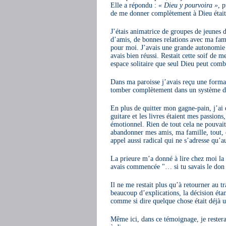
Elle a répondu :
« Dieu y pourvoira »
, 
de me donner complètement à Dieu était 
J’étais animatrice de groupes de jeunes d
d’amis, de bonnes relations avec ma fami
pour moi. J’avais une grande autonomie
avais bien réussi. Restait cette soif de
espace solitaire que seul Dieu peut comb
Dans ma paroisse j’avais reçu une forma
tomber complètement dans un système de
En plus de quitter mon gagne-pain, j’ai
guitare et les livres étaient mes passions,
émotionnel. Rien de tout cela ne pouvai
abandonner mes amis, ma famille, tout, 
appel aussi radical qui ne s’adresse qu’a
La prieure m’a donné à lire chez moi la l
avais commencée "… si tu savais le don 
Il ne me restait plus qu’à retourner au 
beaucoup d’explications, la décision éta
comme si dire quelque chose était déjà u
Même ici, dans ce témoignage, je resterai