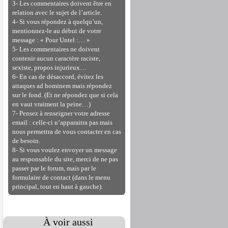
3- Les commentaires doivent être en
relation avec le sujet de l’article.
4- Si vous répondez à quelqu’un,
mentionnez-le au début de votre
message : « Pour Untel :… »
5- Les commentaires ne doivent
contenir aucun caractère raciste,
sexiste, propos injurieux…
6- En cas de désaccord, évitez les
attaques ad hominem mais répondez
sur le fond. (Et ne répondez que si cela
en vaut vraiment la peine…)
7- Pensez à renseigner votre adresse
email : celle-ci n’apparaitra pas mais
nous permettra de vous contacter en cas
de besoin.
8- Si vous voulez envoyer un message
au responsable du site, merci de ne pas
passer par le forum, mais par le
formulaire de contact (dans le menu
principal, tout en haut à gauche).
À voir aussi