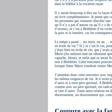
dans la fidélité à la vocation reçue.
Il y aurait beaucoup à dire sur la façon 
un écrit complémentaire. Je pense que ce
les personnes qui viennent chercher une r
qu’il n’y a pas d’amour ou qu’il y a de 
d’erreurs, et c’est à Bethléem d’en reche
la paix et la lumière, car les conséquenc
Le temps a passé… six mois, un an…, et j
en école de vie ? Si j’ai c’est le cas, p
j’étais bien en école de vie, que j’avais
Merlo (les mélotes sont un vêtement spéc
capuche, bleue), et enfin que ce serait Sœ
non à Bethléem. Cette rencontre pouvait 
lorsque Sœur Marie viendrait visiter Me
J’attendais donc cette rencontre avec im
les mêmes exigences de vie. Je n’avais p
d’amis ni à mon père spirituel. A Bethlée
comme avec un père spirituel, est radica
et rien d’autre. Toute autre relation es
discernement, un discernement qui, comme
Coupure avec la fam