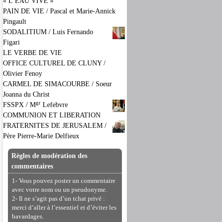
« L’EAU VIVE »
PAIN DE VIE / Pascal et Marie-Annick
Pingault
SODALITIUM / Luis Fernando
Figari
LE VERBE DE VIE
OFFICE CULTUREL DE CLUNY /
Olivier Fenoy
CARMEL DE SIMACOURBE / Soeur
Joanna du Christ
gr
FSSPX / M
Lefebvre
COMMUNION ET LIBERATION
FRATERNITES DE JERUSALEM /
Père Pierre-Marie Delfieux
Règles de modération des
commentaires
1- Vous pouvez poster un commentaire
avec votre nom ou un pseudonyme.
2- Il ne s’agit pas d’un tchat privé :
merci d’aller à l’essentiel et d’éviter les
bavardages.