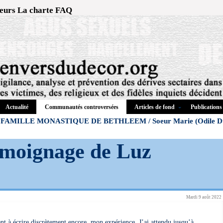
eurs
La charte
FAQ
Actualité
Articles de fond
Publications
Communautés controversées
FAMILLE MONASTIQUE DE BETHLEEM / Soeur Marie (Odile Dup
émoignage de Luz
Mardi 9 août 2022
nt à écrire discrètement encore, mon expérience. J’ai attendu jusqu’à