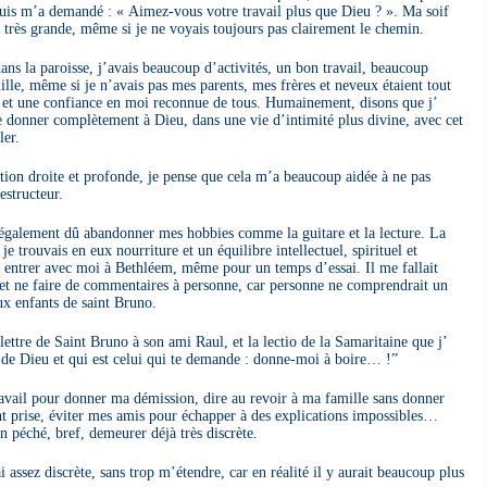
puis m’a demandé : « Aimez-vous votre travail plus que Dieu ? ». Ma soif
très grande, même si je ne voyais toujours pas clairement le chemin.
ans la paroisse, j’avais beaucoup d’activités, un bon travail, beaucoup
lle, même si je n’avais pas mes parents, mes frères et neveux étaient tout
 et une confiance en moi reconnue de tous. Humainement, disons que j’
 me donner complètement à Dieu, dans une vie d’intimité plus divine, avec cet
ler.
tion droite et profonde, je pense que cela m’a beaucoup aidée à ne pas
structeur.
 également dû abandonner mes hobbies comme la guitare et la lecture. La
 je trouvais en eux nourriture et un équilibre intellectuel, spirituel et
t entrer avec moi à Bethléem, même pour un temps d’essai. Il me fallait
et ne faire de commentaires à personne, car personne ne comprendrait un
ux enfants de saint Bruno.
ettre de Saint Bruno à son ami Raul, et la lectio de la Samaritaine que j’
de Dieu et qui est celui qui te demande : donne-moi à boire… !”
travail pour donner ma démission, dire au revoir à ma famille sans donner
nt prise, éviter mes amis pour échapper à des explications impossibles…
n péché, bref, demeurer déjà très discrète.
 assez discrète, sans trop m’étendre, car en réalité il y aurait beaucoup plus