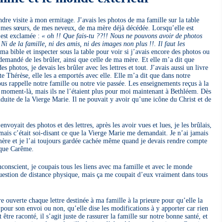
dre visite à mon ermitage. J’avais les photos de ma famille sur la table
de mes sœurs, de mes neveux, de ma mère déjà décédée. Lorsqu’elle est
s’est exclamée :
« oh !! Que fais-tu ??!! Nous ne pouvons avoir de photos
Ni de la famille, ni des amis, ni des images non plus !!. Il faut les
ma bible et inspecter sous la table pour voir si j’avais encore des photos ou
a demandé de les brûler, ainsi que celle de ma mère. Et elle m’a dit que
photos, je devais les brûler avec les lettres et tout. J’avais aussi un livre
ite Thérèse, elle les a emportés avec elle. Elle m’a dit que dans notre
ous rappelle notre famille ou notre vie passée. Les enseignements reçus à la
e moment-là, mais ils ne l’étaient plus pour moi maintenant à Bethléem. Dès
nduite de la Vierge Marie. Il ne pouvait y avoir qu’une icône du Christ et de
voyait des photos et des lettres, après les avoir vues et lues, je les brûlais,
 mais c’était soi-disant ce que la Vierge Marie me demandait. Je n’ai jamais
mère et je l’ai toujours gardée cachée même quand je devais rendre compte
aque Carême.
onscient, je coupais tous les liens avec ma famille et avec le monde
question de distance physique, mais ça me coupait d’eux vraiment dans tous
e ouverte chaque lettre destinée à ma famille à la prieure pour qu’elle la
 pour son envoi ou non, qu’elle dise les modifications à y apporter car rien
 être raconté, il s’agit juste de rassurer la famille sur notre bonne santé, et