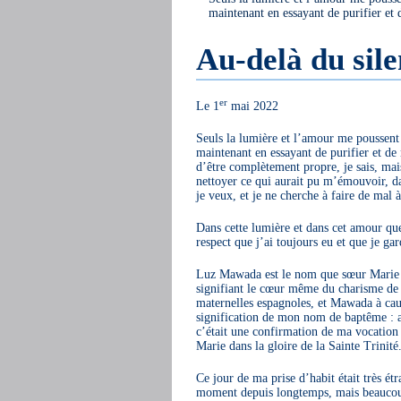
maintenant en essayant de purifier et
Au-delà du sil
er
Le 1
mai 2022
Seuls la lumière et l’amour me poussent 
maintenant en essayant de purifier et de n
d’être complètement propre, je sais, mai
nettoyer ce qui aurait pu m’émouvoir, da
je veux, et je ne cherche à faire de mal 
Dans cette lumière et dans cet amour que 
respect que j’ai toujours eu et que je ga
Luz Mawada est le nom que sœur Marie pe
signifiant le cœur même du charisme de 
maternelles espagnoles, et Mawada à caus
signification de mon nom de baptême : ap
c’était une confirmation de ma vocation 
Marie dans la gloire de la Sainte Trinité
Ce jour de ma prise d’habit était très étr
moment depuis longtemps, mais beaucoup 