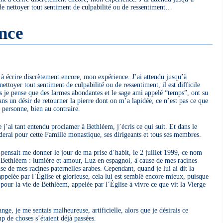
 de nettoyer tout sentiment de culpabilité ou de ressentiment…
ence
à écrire discrètement encore, mon expérience. J’ai attendu jusqu’à
ettoyer tout sentiment de culpabilité ou de ressentiment, il est difficile
s je pense que des larmes abondantes et le sage ami appelé “temps”, ont su
ns un désir de retourner la pierre dont on m’a lapidée, ce n’est pas ce que
à personne, bien au contraire.
j’ai tant entendu proclamer à Bethléem, j’écris ce qui suit. Et dans le
rderai pour cette Famille monastique, ses dirigeants et tous ses membres.
nsait me donner le jour de ma prise d’habit, le 2 juillet 1999, ce nom
Bethléem : lumière et amour, Luz en espagnol, à cause de mes racines
e de mes racines paternelles arabes. Cependant, quand je lui ai dit la
pelée par l’Église et glorieuse, cela lui est semblé encore mieux, puisque
pour la vie de Bethléem, appelée par l’Église à vivre ce que vit la Vierge
.
ange, je me sentais malheureuse, artificielle, alors que je désirais ce
de choses s’étaient déjà passées.