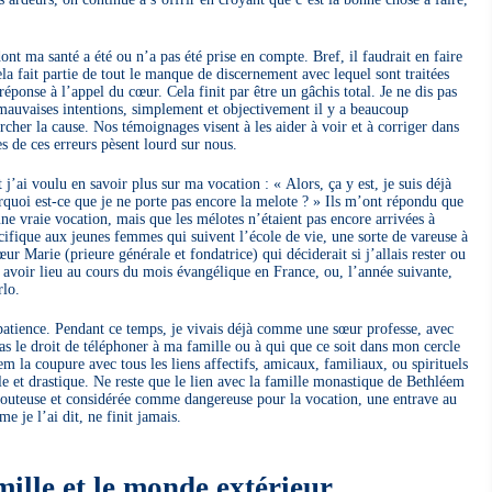
dont ma santé a été ou n’a pas été prise en compte. Bref, il faudrait en faire
la fait partie de tout le manque de discernement avec lequel sont traitées
éponse à l’appel du cœur. Cela finit par être un gâchis total. Je ne dis pas
mauvaises intentions, simplement et objectivement il y a beaucoup
rcher la cause. Nos témoignages visent à les aider à voir et à corriger dans
es de ces erreurs pèsent lourd sur nous.
’ai voulu en savoir plus sur ma vocation : « Alors, ça y est, je suis déjà
ourquoi est-ce que je ne porte pas encore la melote ? » Ils m’ont répondu que
 une vraie vocation, mais que les mélotes n’étaient pas encore arrivées à
ifique aux jeunes femmes qui suivent l’école de vie, une sorte de vareuse à
ur Marie (prieure générale et fondatrice) qui déciderait si j’allais rester ou
avoir lieu au cours du mois évangélique en France, ou, l’année suivante,
rlo.
patience. Pendant ce temps, je vivais déjà comme une sœur professe, avec
as le droit de téléphoner à ma famille ou à qui que ce soit dans mon cercle
m la coupure avec tous les liens affectifs, amicaux, familiaux, ou spirituels
le et drastique. Ne reste que le lien avec la famille monastique de Bethléem
t douteuse et considérée comme dangereuse pour la vocation, une entrave au
 je l’ai dit, ne finit jamais.
ille et le monde extérieur