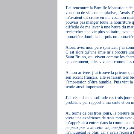
J’ai rencontré la Famille Monastique de
vocation de vie contemplative, j’avais 
m’avaient dit croire en ma vocation mais
pouvais pas manger toute la nourriture qu
difficile de me lever à une heure du mat
rechercher une vie plus solitaire, avec 
monastère dominicain, puis un monastère
Alors, avec mon père spirituel, j’ai com
C’est alors qu’une amie m’a procuré une
Saint Bruno, qui vivent comme les chartr
apparemment, elles vivaient comme les ch
A mon arrivée, j’ai trouvé la prieure q
son accent français, elle se faisait très 
l’impression d’être humble. Puis vint la
sentie aussi importante.
J’ai vécu dans la solitude ces trois jours
problème par rapport à ma santé et on m
Au terme de ces trois jours, la prieure m’
vivre une expérience de trois mois avec e
m’apprêtait à entrer dans la communauté
ne peux pas vivre cette vie, que je n’y s
m’inquiétait le plus, car j’avais réussi à