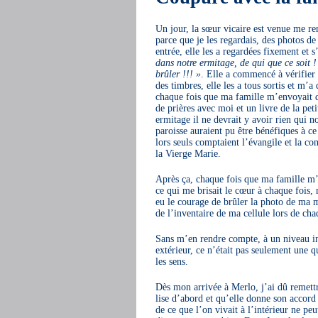
Un jour, la sœur vicaire est venue me ren
parce que je les regardais, des photos 
entrée, elle les a regardées fixement et 
dans notre ermitage, de qui que ce soit ! 
brûler !!! »
. Elle a commencé à vérifier 
des timbres, elle les a tous sortis et m’
chaque fois que ma famille m’envoyait des 
de prières avec moi et un livre de la pet
ermitage il ne devrait y avoir rien qui n
paroisse auraient pu être bénéfiques à c
lors seuls comptaient l’évangile et la co
la Vierge Marie.
Après ça, chaque fois que ma famille m’en
ce qui me brisait le cœur à chaque fois,
eu le courage de brûler la photo de ma 
de l’inventaire de ma cellule lors de ch
Sans m’en rendre compte, à un niveau inc
extérieur, ce n’était pas seulement une 
les sens.
Dès mon arrivée à Merlo, j’ai dû remettr
lise d’abord et qu’elle donne son accord
de ce que l’on vivait à l’intérieur ne peut