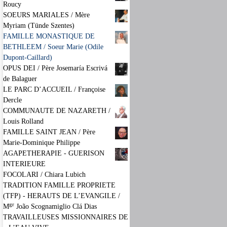
Roucy
SOEURS MARIALES / Mère
Myriam (Tünde Szentes)
FAMILLE MONASTIQUE DE
BETHLEEM / Soeur Marie (Odile
Dupont-Caillard)
OPUS DEI / Père Josemaría Escrivá
de Balaguer
LE PARC D’ACCUEIL / Françoise
Dercle
COMMUNAUTE DE NAZARETH /
Louis Rolland
FAMILLE SAINT JEAN / Père
Marie-Dominique Philippe
AGAPETHERAPIE - GUERISON
INTERIEURE
FOCOLARI / Chiara Lubich
TRADITION FAMILLE PROPRIETE
(TFP) - HERAUTS DE L’EVANGILE /
gr
M
João Scognamiglio Clá Dias
TRAVAILLEUSES MISSIONNAIRES DE