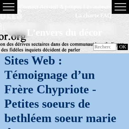
Contact
Accueil
À propos
Les auteurs
La charte
FAQ
L’envers du décor
Sites Web :
Témoignage d’un
Frère Chypriote -
Petites soeurs de
bethléem soeur marie