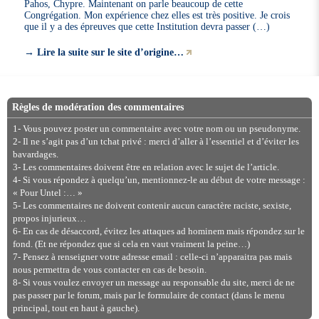
Pahos, Chypre. Maintenant on parle beaucoup de cette
Congrégation. Mon expérience chez elles est très positive. Je crois
que il y a des épreuves que cette Institution devra passer (…)
→
Lire la suite sur le site d’origine…
Règles de modération des commentaires
1- Vous pouvez poster un commentaire avec votre nom ou un pseudonyme.
2- Il ne s’agit pas d’un tchat privé : merci d’aller à l’essentiel et d’éviter les
bavardages.
3- Les commentaires doivent être en relation avec le sujet de l’article.
4- Si vous répondez à quelqu’un, mentionnez-le au début de votre message :
« Pour Untel :… »
5- Les commentaires ne doivent contenir aucun caractère raciste, sexiste,
propos injurieux…
6- En cas de désaccord, évitez les attaques ad hominem mais répondez sur le
fond. (Et ne répondez que si cela en vaut vraiment la peine…)
7- Pensez à renseigner votre adresse email : celle-ci n’apparaitra pas mais
nous permettra de vous contacter en cas de besoin.
8- Si vous voulez envoyer un message au responsable du site, merci de ne
pas passer par le forum, mais par le formulaire de contact (dans le menu
principal, tout en haut à gauche).