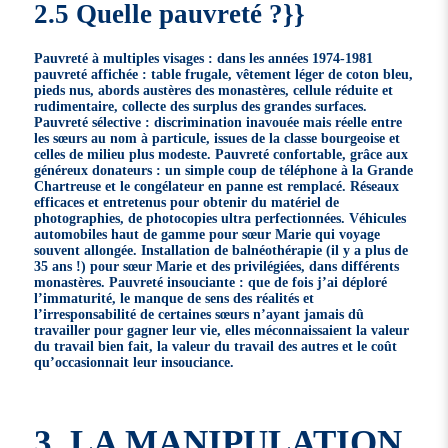
2.5 Quelle pauvreté ?}}
Pauvreté à multiples visages : dans les années 1974-1981
pauvreté affichée : table frugale, vêtement léger de coton bleu,
pieds nus, abords austères des monastères, cellule réduite et
rudimentaire, collecte des surplus des grandes surfaces.
Pauvreté sélective : discrimination inavouée mais réelle entre
les sœurs au nom à particule, issues de la classe bourgeoise et
celles de milieu plus modeste. Pauvreté confortable, grâce aux
généreux donateurs : un simple coup de téléphone à la Grande
Chartreuse et le congélateur en panne est remplacé. Réseaux
efficaces et entretenus pour obtenir du matériel de
photographies, de photocopies ultra perfectionnées. Véhicules
automobiles haut de gamme pour sœur Marie qui voyage
souvent allongée. Installation de balnéothérapie (il y a plus de
35 ans !) pour sœur Marie et des privilégiées, dans différents
monastères. Pauvreté insouciante : que de fois j’ai déploré
l’immaturité, le manque de sens des réalités et
l’irresponsabilité de certaines sœurs n’ayant jamais dû
travailler pour gagner leur vie, elles méconnaissaient la valeur
du travail bien fait, la valeur du travail des autres et le coût
qu’occasionnait leur insouciance.
3. LA MANIPULATION