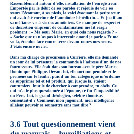
Rassemblement autour d’elle, installation de l’enregistreur.
Emportée par le débit de ses paroles et réjouie de voir ses
sœurs l’écoutant, à ses pieds, la voici évoquant la petite sœur
qui avait été enceinte de l’aumônier bénédictin… Et justifiant
sa méfiance vis-à-vis des aumôniers. Ce manque de respect et
de discrétion empreint de condamnation me fit réagir
posément : « Ma sœur Marie, en quoi cela nous regarde ? »
« Sache que tu n’as pas à intervenir quand je parle » Et me
voilà, étendue face contre terre devant toutes mes sœurs.
J’étais encore novice.
Dans ma charge de procureuse à Currière, elle me demande
un jour de lui présenter la commande à l’adresse d’un de nos
fournisseurs. Elle était dans son bureau avec le père Marie-
Dominique Philippe. Devant lui, elle sort son pendule et le
promène sur le feuillet puis d’un ton catégorique m’ordonne
de supprimer tel et tel produit, qui jusque là, étaient
coutumiers. Inutile de chercher à comprendre, tu obéis. Ce
qui m’a le plus questionnée à l’époque, ce fut l’impassibilité
du Père. Lui, le grand théologien, célèbre thomiste,
consentait-il ? Comment mon jugement, mon intelligence
allaient pouvoir se soumettre sans mot dire ?
3.6 Tout questionnement vient
du mauvais – humiliations et