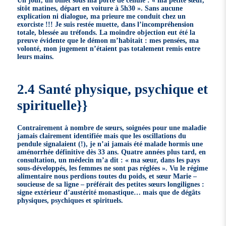
Un jour, un billet sous ma porte de cellule : « ma petite sœur,
sitôt matines, départ en voiture à 5h30 ». Sans aucune
explication ni dialogue, ma prieure me conduit chez un
exorciste !!! Je suis restée muette, dans l’incompréhension
totale, blessée au tréfonds. La moindre objection eut été la
preuve évidente que le démon m’habitait : mes pensées, ma
volonté, mon jugement n’étaient pas totalement remis entre
leurs mains.
2.4 Santé physique, psychique et
spirituelle}}
Contrairement à nombre de sœurs, soignées pour une maladie
jamais clairement identifiée mais que les oscillations du
pendule signalaient (!), je n’ai jamais été malade hormis une
aménorrhée définitive dès 33 ans. Quatre années plus tard, en
consultation, un médecin m’a dit : « ma sœur, dans les pays
sous-développés, les femmes ne sont pas réglées ». Vu le régime
alimentaire nous perdions toutes du poids, et sœur Marie –
soucieuse de sa ligne – préférait des petites sœurs longilignes :
signe extérieur d’austérité monastique… mais que de dégâts
physiques, psychiques et spirituels.