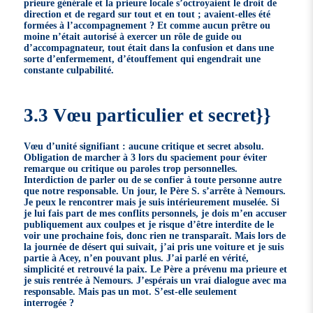
prieure générale et la prieure locale s’octroyaient le droit de
direction et de regard sur tout et en tout ; avaient-elles été
formées à l’accompagnement ? Et comme aucun prêtre ou
moine n’était autorisé à exercer un rôle de guide ou
d’accompagnateur, tout était dans la confusion et dans une
sorte d’enfermement, d’étouffement qui engendrait une
constante culpabilité.
3.3 Vœu particulier et secret}}
Vœu d’unité signifiant : aucune critique et secret absolu.
Obligation de marcher à 3 lors du spaciement pour éviter
remarque ou critique ou paroles trop personnelles.
Interdiction de parler ou de se confier à toute personne autre
que notre responsable. Un jour, le Père S. s’arrête à Nemours.
Je peux le rencontrer mais je suis intérieurement muselée. Si
je lui fais part de mes conflits personnels, je dois m’en accuser
publiquement aux coulpes et je risque d’être interdite de le
voir une prochaine fois, donc rien ne transparaît. Mais lors de
la journée de désert qui suivait, j’ai pris une voiture et je suis
partie à Acey, n’en pouvant plus. J’ai parlé en vérité,
simplicité et retrouvé la paix. Le Père a prévenu ma prieure et
je suis rentrée à Nemours. J’espérais un vrai dialogue avec ma
responsable. Mais pas un mot. S’est-elle seulement
interrogée ?