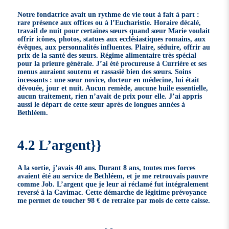
Notre fondatrice avait un rythme de vie tout à fait à part :
rare présence aux offices ou à l’Eucharistie. Horaire décalé,
travail de nuit pour certaines sœurs quand sœur Marie voulait
offrir icônes, photos, statues aux ecclésiastiques romains, aux
évêques, aux personnalités influentes. Plaire, séduire, offrir au
prix de la santé des sœurs. Régime alimentaire très spécial
pour la prieure générale. J’ai été procureuse à Currière et ses
menus auraient soutenu et rassasié bien des sœurs. Soins
incessants : une sœur novice, docteur en médecine, lui était
dévouée, jour et nuit. Aucun remède, aucune huile essentielle,
aucun traitement, rien n’avait de prix pour elle. J’ai appris
aussi le départ de cette sœur après de longues années à
Bethléem.
4.2 L’argent}}
A la sortie, j’avais 40 ans. Durant 8 ans, toutes mes forces
avaient été au service de Bethléem, et je me retrouvais pauvre
comme Job. L’argent que je leur ai réclamé fut intégralement
reversé à la Cavimac. Cette démarche de légitime prévoyance
me permet de toucher 98 € de retraite par mois de cette caisse.