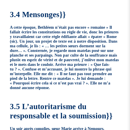
3.4 Mensonges}}
A cette époque, Bethléem n’était pas encore « romaine » Il
fallait écrire les constitutions ou règle de vie, donc les prieures
y travaillaient car cette règle édifiante allait « épater » Rome
(sic). Un jour, un projet de texte est à notre disposition. Dans
ma cellule, je lis : « … les petites sœurs dorment sur la
dure… ». Consternée, je regarde mon matelas posé sur une
planche et ses parpaings. Non par culte de la souffrance mais
plutôt en esprit de vérité et de pauvreté, j’enlève mon matelas
et le mets dans le couloir. Arrive ma prieure : « Que fais-
tu ? ». Confuse et m’accusant, je lui montre la phrase qui
m’interpelle. Elle me dit : « Il ne faut pas tout prendre au
pied de la lettre. Rentre ce matelas ». Je lui demande :
« Pourquoi écrire cela si ce n’est pas vrai ? ». Elle ne m’a
donné aucune réponse.
3.5 L’autoritarisme du
responsable et la soumission}}
Un soir après complies, sœur Marie arrive à Nemours.