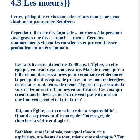
4.3 Les mœurs}}
Certes, pédophilie et viols sont des crimes dont je ne peux
absolument pas accuser Bethléem.
Cependant, il existe des façons de « toucher » à la personne,
aussi graves que des at- touche – ments. Certains
comportements violent les consciences et peuvent blesser
profondément un être humain.
Les faits livrés ici datent de 35-40 ans. L’Église, à cette
époque, en avait déjà connaissance. Mais de même qu’il a
fallu de nombreuses années pour reconnaître et dénoncer
la pédophilie d’évêques, de prêtres ou les mœurs déréglées
de certains fondateurs, de même l’Église n’a pas écouté la
voix de femmes et d’hommes en souffrance. Ces voix qui
crient dans le désert, que l’on ne veut pas entendre ou
que l’on veut peut-être faire taire ?
Toi, mon Église, as-tu conscience de ta responsabilité ?
Quand accepteras-tu d’écouter, de t’interroger, de
chercher la vérité et d’agir ?
Bethléem, que j’ai aimée, pourquoi t’es-tu crue
supérieure, au-dessus de tout, mieux que quiconque ? Ton