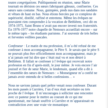
toutes congrégations.
Publiquement en réunion, sœur Marie
tournait en dérision ces sœurs fabriquant gâteaux, confiseries. Ces
sœurs sans costume. Nous, guimpées, pieds nus dans nos sandales
et vêtues de haut en bas. Nous étions bercées par ce complexe de
supériorité, distillé, raffiné et entretenu. Même les évêques ne
pouvaient rien comprendre à la vocation de Bethléem, ceci dit en
1974-1975, Saint Bruno n’avait pas encore investi nos fraternités.
En 1976-1977 notre chapelle de Nemours accueillait encore – sur
le même tapis – les étudiants parisiens. J’ai souvenir de très belles
et ferventes veillées pascales.
Confesseur :
Le matin de ma profession, il m’a été refusé de me
confesser à mon accompagnateur, le Père S. Je savais que le père S
ne pouvait plus être officiellement mon accompagnateur, mais je
n’ai jamais osé lui dire que c’était mal vu et non désiré à
Bethléem. Il fallait se confesser à l’évêque qui recevrait notre
profession en fin d’après-midi, le jour même. Je vois encore l’air
jouissif et fier de sœur Marie, le lendemain, quand elle a dit à
l’ensemble des sœurs de Nemours : « Monseigneur m’a confié ne
jamais avoir entendu de si belles confessions… »
Nous ne savions jamais quel prêtre venait nous confesser. Durant
les mois passés à Currière, l’un d’eux était secrétaire ou très
proche de l’évêque. Il m’encouragea à solliciter une rencontre
avec ce pasteur pour le mettre au courant de ce qui me
questionnait, me faisait souffrir à Currière et m’apparaissait en
contradiction avec une vraie vie monastique.