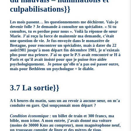
culpabilisations}}
Les mois passent… les questionnements me déchirent. Vais-je
devenir folle ? Je demande à consulter un spécialiste. « Si tu
consultes, tu es perdue pour nous ». Voilà la réponse de sœur
Marie. J’ai reçu la force de maintenir ma demande, c’était
une question de vie. Je fus envoyée dans le monastère de
Bretagne, pour rencontrer un spécialiste, mais à dater du 22
août1981 jusqu’à mon départ fin décembre 1981, je n’existais
plus pour ma prieure. J’ai su que le P.S avait rencontré sr H à
Paris et qu’il avait insisté pour que je puisse être aidée
psychologiquement. Je pense qu’elle n’a pas osé passer outre,
mais pour Bethléem un psychologue = le diable.
3.7 La sortie}}
A 6 heures du matin, sans un au revoir à aucune sœur, on m’a
conduite en gare. Qui soupçonnait mon départ ?
Condition économique
: un billet de train et 300 francs, ma
bible, mon icône. A mon entrée, j’avais donné ma voiture
(moins de 30000 Kms au compteur), mon magnétophone neuf,
un trousseau complet de linge et des mètres de tissu.