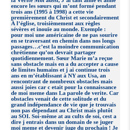
la Vérité Moi aussi, J’ai tant aimé et aime
encore les sœurs qui m’ont formé pendant
trois ans (1995 à 1998) a cette vie
premièrement du Christ et secondairement
À l’église, troisièmement aux règles
sévères et inouïe au monde. Exemple :
pour moi une américaine de ne pas sourire
en se traversant en chemin dans nos longs
passages…c’est la moindre communication
chrétienne qu’on devrait partager
quotidiennement. Sœur Marie m’a reçue
sans obstacle mais en a du accepter a cause
de limites humains et j ai continue trois
ans en m’établissant à NY aux Usa, an
rencontrant de nombreux obstacles mais
aussi joies car c etait pour la connaissance
de moi meme dans La parole de verite. Car
obstacles venait de cette solitude et du
grand indépendance de vie que je trouvais
non pas dépendant au Christ mais plutôt
au SOI. Soi-même at au cults de soi, cest a
dire j entrais dans un domain de se juger
moi meme et devenir juge du prochain ! Je