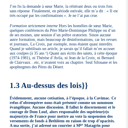
J’en fis la demande à sœur Marie, la réitérant deux ou trois fois
sans réponse. Finalement, en période estivale, elle m’a dit : « Il est
très occupé par les confirmations ». Je ne l’ai pas crue.
Formation strictement interne
Hors les homélies de sœur Marie,
quelques conférences du Père Marie-Dominique Philippe ou d’un
de ses moines, une session d’un prêtre oratorien. Sinon aucune
autre formation, mais beaucoup de désinformations, car les revues
et journaux, La Croix, par exemple, nous étaient quasi interdits.
Quand je subtilisais un article, je savais qu’il fallait m’en accuser
aux coulpes (à 35 ans !) Quant aux écrits des saints, à cette époque
(1974-1981), ni Thérèse d’Avila, ni Jean de la Croix, ni Bernard
de Clairvaux…etc, n’avaient voix au chapitre. Seul Silouane et les
apophtegmes des Pères du Désert.
1.3 Au-dessus des lois}}
Évidemment, aucune cotisation, à l’époque, à la Cavimac. Ce
refus d’obtempérer nous était présenté comme un summum
évangélique. Aucune discussion. Il fallut le discernement et le
courage de Dom Louf, alors responsable des supérieur(e)s
majeur(e)s de France pour mettre au vote la suspension des
versements de fonds à Bethléem en raison de trop d’opacités.
gr
A ma sortie, j’ai adressé un courrier à M
Matagrin pour