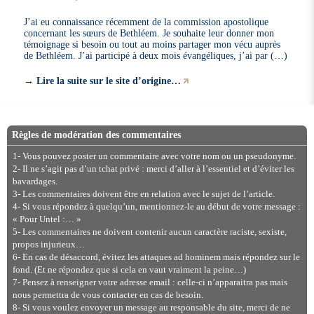
J’ai eu connaissance récemment de la commission apostolique
concernant les sœurs de Bethléem. Je souhaite leur donner mon
témoignage si besoin ou tout au moins partager mon vécu auprès
de Bethléem. J’ai participé à deux mois évangéliques, j’ai par (…)
→
Lire la suite sur le site d’origine…
Règles de modération des commentaires
1- Vous pouvez poster un commentaire avec votre nom ou un pseudonyme.
2- Il ne s’agit pas d’un tchat privé : merci d’aller à l’essentiel et d’éviter les
bavardages.
3- Les commentaires doivent être en relation avec le sujet de l’article.
4- Si vous répondez à quelqu’un, mentionnez-le au début de votre message :
« Pour Untel :… »
5- Les commentaires ne doivent contenir aucun caractère raciste, sexiste,
propos injurieux…
6- En cas de désaccord, évitez les attaques ad hominem mais répondez sur le
fond. (Et ne répondez que si cela en vaut vraiment la peine…)
7- Pensez à renseigner votre adresse email : celle-ci n’apparaitra pas mais
nous permettra de vous contacter en cas de besoin.
8- Si vous voulez envoyer un message au responsable du site, merci de ne