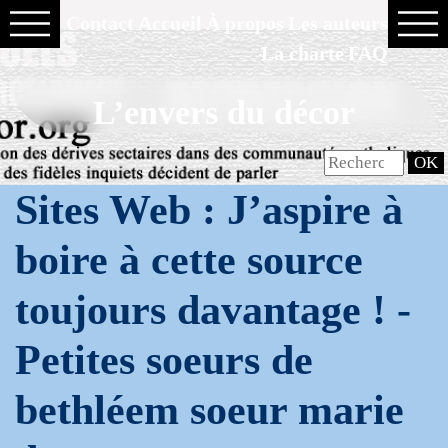
Contact
Accueil
À propos
Les auteurs
La charte
FAQ
L’envers du décor
Sites Web : J’aspire à
boire à cette source
toujours davantage ! -
Petites soeurs de
bethléem soeur marie