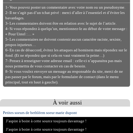
1- Vous pouvez poster un commentaire avec votre nom ou un pseudonyme.
2- Il ne s’agit pas d’un tchat privé : merci d’aller à l’essentiel et d’éviter les
bavardages.
3- Les commentaires doivent être en relation avec le sujet de l’article.
4- Si vous répondez à quelqu’un, mentionnez-le au début de votre message :
« Pour Untel :… »
5- Les commentaires ne doivent contenir aucun caractère raciste, sexiste,
propos injurieux…
6- En cas de désaccord, évitez les attaques ad hominem mais répondez sur le
fond. (Et ne répondez que si cela en vaut vraiment la peine…)
7- Pensez à renseigner votre adresse email : celle-ci n’apparaitra pas mais
nous permettra de vous contacter en cas de besoin.
8- Si vous voulez envoyer un message au responsable du site, merci de ne
pas passer par le forum, mais par le formulaire de contact (dans le menu
principal, tout en haut à gauche).
À voir aussi
Petites soeurs de bethléem soeur marie dupont
J’aspire à boire à cette source toujours davantage !
J’aspire à boire à cette source toujours davantage !