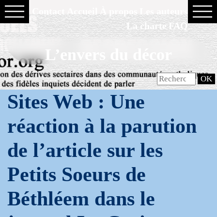
Contact
Accueil
À propos
Les auteurs
La charte
FAQ
L’envers du décor
Sites Web : Une
réaction à la parution
de l’article sur les
Petits Soeurs de
Béthléem dans le