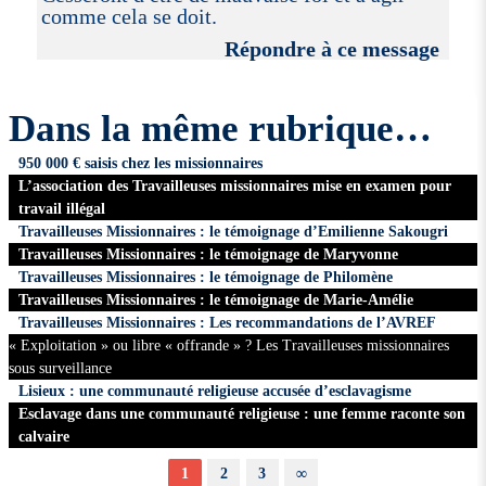
comme cela se doit.
Répondre à ce message
Dans la même rubrique…
950 000 € saisis chez les missionnaires
L’association des Travailleuses missionnaires mise en examen pour
travail illégal
Travailleuses Missionnaires : le témoignage d’Emilienne Sakougri
Travailleuses Missionnaires : le témoignage de Maryvonne
Travailleuses Missionnaires : le témoignage de Philomène
Travailleuses Missionnaires : le témoignage de Marie-Amélie
Travailleuses Missionnaires : Les recommandations de l’AVREF
« Exploitation » ou libre « offrande » ? Les Travailleuses missionnaires
sous surveillance
Lisieux : une communauté religieuse accusée d’esclavagisme
Esclavage dans une communauté religieuse : une femme raconte son
calvaire
1
2
3
∞