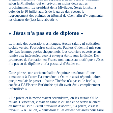
selon la Miviludes, qui en prévoit au moins deux autres
prochainement. Le président de la Miviludes, Serge Blisko, a
défendu le 10 juillet auprès de la garde des Sceaux le
regroupement des plaintes au tribunal de Caen, afin d’« augmenter
les chances de (les) faire aboutir ».
« Jésus n’a pas eu de diplôme »
La litanie des accusations est longue. Aucun salaire ni cotisation
sociale versés. Pourboires confisqués. Papiers d’identité mis sous
clé. Les femmes pesées chaque mois. Les courriers ouverts avant
remise aux intéressées, ceux à envoyer écrits sous la dictée. Des
promesses de formation en France non tenues au motif que « Jésus
n’a pas eu de diplôme et n’a pas suivi d’études »…
Cette phrase, une ancienne ballottée quinze ans durant d’une
« maison » à l’autre l’a entendue. « On m’a aussi répondu, alors
que je voulais le passer : “sainte Thérèse n’a pas eu le bac” »,
confie à l’AFP cette Burkinabè qui dit avoir été « complètement
infantilisée ».
« La prière et la messe étaient secondaires, on les sautait s’il le
fallait. L’essentiel, c’était de faire la cuisine et de servir le client
du matin au soir. C’était “travaille d’abord”, “la prière, c’est le
travail”. » A Toulon, « deux-trois filles étaient déclarées pour faire