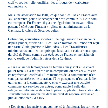
civil », soutient-elle, qualifiant les critiques de « caricature
outrancière ».
Mais une association loi 1901, ce que sont les TM en France avec
360 adhérents, peut-elle échapper au droit commun ?« Leur nom
est trompeur. En France, il y a une législation du travail, elles
passent à côté pour l’instant », glisse un administrateur de la
Cavimac, la caisse de Sécu des cultes.
Cotisations, couverture sociales : une régularisation est en cours
depuis janvier, affirme-t-il. Les TM en mission en France ont reçu
une carte Vitale, précise la Miviludes. « Les Travailleuses
missionnaires ont bien compris que la situation était sérieuse, que
du côté de Rome comme des évêques de France on ne lâcherait
pas », explique l’administrateur de la Cavimac.
« On a aussi des témoignages de femmes qui y sont et le vivent
plutôt bien. Cela fait partie de la complexité du dossier », assure
ce représentant ecclésial.« Les membres de la communauté n’en
sont pas salariées et ne sauraient l’être puisque ce n’est pas le lien
qui les unit à la communauté », elles « exercent une activité
commune aux services des autres, comparable à celle des
religieuses infirmières dans les hôpitaux », plaide l’Association des
Travailleuses missionnaires dans un droit de réponse adressé en
juin au quotidien
La Croix
.
« Depuis que les anciens ont commencé à témoigner, les carmes se