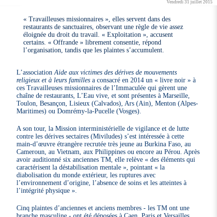
Vendredi 31 juillet 2015
« Travailleuses missionnaires », elles servent dans des
restaurants de sanctuaires, observant une règle de vie assez
éloignée du droit du travail. « Exploitation », accusent
certains. « Offrande » librement consentie, répond
l’organisation, tandis que les plaintes s’accumulent.
L’association
Aide aux victimes des dérives de mouvements
religieux et à leurs familles
a consacré en 2014 un « livre noir » à
ces Travailleuses missionnaires de l’Immaculée qui gèrent une
chaîne de restaurants, L’Eau vive, et sont présentes à Marseille,
Toulon, Besançon, Lisieux (Calvados), Ars (Ain), Menton (Alpes-
Maritimes) ou Domrémy-la-Pucelle (Vosges).
A son tour, la Mission interministérielle de vigilance et de lutte
contre les dérives sectaires (Miviludes) s’est intéressée à cette
main-d’œuvre étrangère recrutée très jeune au Burkina Faso, au
Cameroun, au Vietnam, aux Philippines ou encore au Pérou. Après
avoir auditionné six anciennes TM, elle relève « des éléments qui
caractérisent la déstabilisation mentale », pointant « la
diabolisation du monde extérieur, les ruptures avec
l’environnement d’origine, l’absence de soins et les atteintes à
l’intégrité physique ».
Cinq plaintes d’anciennes et anciens membres - les TM ont une
branche masculine - ont été déposées à Caen, Paris et Versailles,