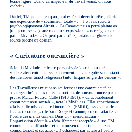
bonne figure. Quand un inspecteur du travail venait, on nous
cachait ».
Danièl, TM pendant cinq ans, qui espérait devenir prêtre, décrit
une expérience de « soumission totale » : « J’en suis ressorti
psychologiquement détruit ». Ce Camerounais a porté plainte en
juin pour esclavagisme moderne, expression avancée également
par la Miviludes. « On peut parler d’exploitation », glisse une
source proche du dossier.
« Caricature outrancière »
Selon la Miviludes, « les responsables de la communauté
sembleraient entretenir volontairement une ambiguïté sur le statut
des membres, tantôt religieuses tantôt laïques au gré des besoins ».
Les Travailleuses missionnaires forment une communauté de
« vierges chrétiennes » - ce ne sont pas des soeurs- fondée par un
prêtre, Marcel Roussel-Galle (1910-1984), « défavorablement
connu pour abus sexuels », note la Miviludes. Elles appartiennent
à la Famille missionnaire Donum Dei (FMDD), association de
fidèles reconnue par le Saint-Siège et canoniquement rattachée à
l’ordre des grands carmes. Dans un « memorandum »,
l’organisation décrit la « tâche librement acceptée » d’une TM
comme « une offrande » et un « moyen d’apostolat ». « Son
comportement et ses actes (…) échappent par nature à l’ordre