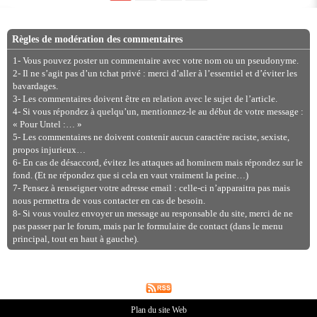
Règles de modération des commentaires
1- Vous pouvez poster un commentaire avec votre nom ou un pseudonyme.
2- Il ne s’agit pas d’un tchat privé : merci d’aller à l’essentiel et d’éviter les
bavardages.
3- Les commentaires doivent être en relation avec le sujet de l’article.
4- Si vous répondez à quelqu’un, mentionnez-le au début de votre message :
« Pour Untel :… »
5- Les commentaires ne doivent contenir aucun caractère raciste, sexiste,
propos injurieux…
6- En cas de désaccord, évitez les attaques ad hominem mais répondez sur le
fond. (Et ne répondez que si cela en vaut vraiment la peine…)
7- Pensez à renseigner votre adresse email : celle-ci n’apparaitra pas mais
nous permettra de vous contacter en cas de besoin.
8- Si vous voulez envoyer un message au responsable du site, merci de ne
pas passer par le forum, mais par le formulaire de contact (dans le menu
principal, tout en haut à gauche).
Plan du site Web