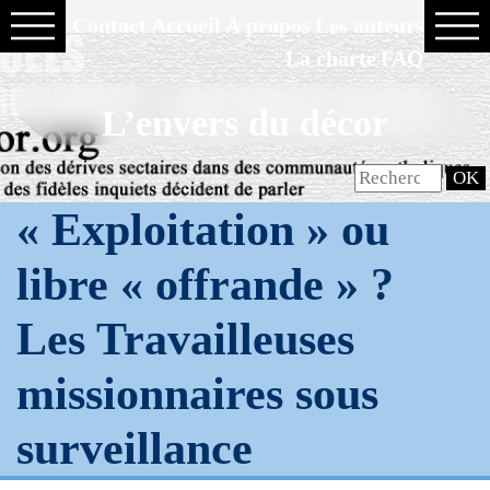
Contact
Accueil
À propos
Les auteurs
La charte
FAQ
L’envers du décor
« Exploitation » ou
libre « offrande » ?
Les Travailleuses
missionnaires sous
surveillance