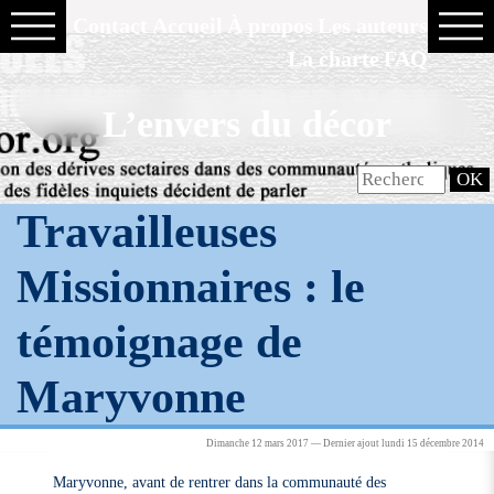
Contact
Accueil
À propos
Les auteurs
La charte
FAQ
L’envers du décor
Travailleuses
Missionnaires : le
témoignage de
Maryvonne
Dimanche 12 mars 2017 — Dernier ajout lundi 15 décembre 2014
Maryvonne, avant de rentrer dans la communauté des