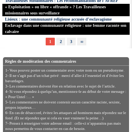
Travailleuses Missionnaires : Les recommandations de l’AVREF
« Exploitation » ou libre « offrande » ? Les Travailleuses
missionnaires sous surveillance
Lisieux : une communauté religieuse accusée d’esclavagisme
Esclavage dans une communauté religieuse : une femme raconte son
calvaire
1
2
3
∞
Règles de modération des commentaires
1- Vous pouvez poster un commentaire avec votre nom ou un pseudonyme.
2- Il ne s’agit pas d’un tchat privé : merci d’aller à l’essentiel et d’éviter les
bavardages.
3- Les commentaires doivent être en relation avec le sujet de l’article.
4- Si vous répondez à quelqu’un, mentionnez-le au début de votre message :
« Pour Untel :… »
5- Les commentaires ne doivent contenir aucun caractère raciste, sexiste,
propos injurieux…
6- En cas de désaccord, évitez les attaques ad hominem mais répondez sur le
fond. (Et ne répondez que si cela en vaut vraiment la peine…)
7- Pensez à renseigner votre adresse email : celle-ci n’apparaitra pas mais
nous permettra de vous contacter en cas de besoin.