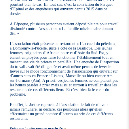
pourtant bien le cas. En tout cas, c’est la conviction du Parquet
d’Epinal et des enquêteurs qui œuvrent depuis 2015 dans ce
dossier.
À l’époque, plusieurs personnes avaient déposé plainte pour travail
dissimulé contre l’association « La famille missionnaire donum
dei. »
L’association était présente au restaurant « L’accueil du pèlerin »,
à Domrémy-la-Pucelle, juste à côté de la Basilique. Des jeunes
femmes, originaires d’Afrique noire et d’Asie du Sud-Est, y
étaient employées pour faire fonctionner l’établissement tout en
menant une vie de prières en parallèle. Une enquête de l’inspection
du travail avait été diligentée et avait même permis de lever le
lièvre sur le mode fonctionnement de l’association qui œuvrait sur
d’autres sites en France : Lisieux, Marseille ou bien encore Ars-
sur-Formans (Ain). A priori, ces jeunes femmes ne comptaient pas
les heures passées à prier mais aussi et surtout à travailler dans les
restaurants de ces différents lieux. Et c’est bien là le cœur du
problème.
En effet, la Justice reproche à l’association le fait de n’avoir
jamais rémunéré, ni déclaré, ces personnes alors qu’elles
effectuaient un grand nombre d’heures au sein de ces différents
restaurants.
Suite sur le site
vosges matin.fr