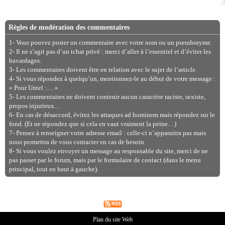
Règles de modération des commentaires
1- Vous pouvez poster un commentaire avec votre nom ou un pseudonyme.
2- Il ne s’agit pas d’un tchat privé : merci d’aller à l’essentiel et d’éviter les
bavardages.
3- Les commentaires doivent être en relation avec le sujet de l’article.
4- Si vous répondez à quelqu’un, mentionnez-le au début de votre message :
« Pour Untel :… »
5- Les commentaires ne doivent contenir aucun caractère raciste, sexiste,
propos injurieux…
6- En cas de désaccord, évitez les attaques ad hominem mais répondez sur le
fond. (Et ne répondez que si cela en vaut vraiment la peine…)
7- Pensez à renseigner votre adresse email : celle-ci n’apparaitra pas mais
nous permettra de vous contacter en cas de besoin.
8- Si vous voulez envoyer un message au responsable du site, merci de ne
pas passer par le forum, mais par le formulaire de contact (dans le menu
principal, tout en haut à gauche).
Plan du site Web