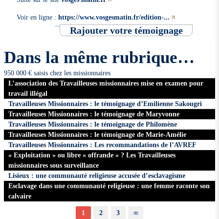
Voir en ligne :
https://www.vosgesmatin.fr/edition-...
Rajouter votre témoignage
Dans la même rubrique…
950 000 € saisis chez les missionnaires
L’association des Travailleuses missionnaires mise en examen pour
travail illégal
Travailleuses Missionnaires : le témoignage d’Emilienne Sakougri
Travailleuses Missionnaires : le témoignage de Maryvonne
Travailleuses Missionnaires : le témoignage de Philomène
Travailleuses Missionnaires : le témoignage de Marie-Amélie
Travailleuses Missionnaires : Les recommandations de l’AVREF
« Exploitation » ou libre « offrande » ? Les Travailleuses
missionnaires sous surveillance
Lisieux : une communauté religieuse accusée d’esclavagisme
Esclavage dans une communauté religieuse : une femme raconte son
calvaire
1
2
3
∞