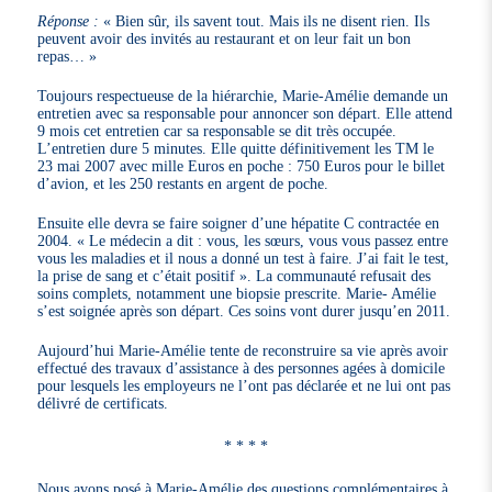
Réponse :
« Bien sûr, ils savent tout. Mais ils ne disent rien. Ils
peuvent avoir des invités au restaurant et on leur fait un bon
repas… »
Toujours respectueuse de la hiérarchie, Marie-Amélie demande un
entretien avec sa responsable pour annoncer son départ. Elle attend
9 mois cet entretien car sa responsable se dit très occupée.
L’entretien dure 5 minutes. Elle quitte définitivement les TM le
23 mai 2007 avec mille Euros en poche : 750 Euros pour le billet
d’avion, et les 250 restants en argent de poche.
Ensuite elle devra se faire soigner d’une hépatite C contractée en
2004. « Le médecin a dit : vous, les sœurs, vous vous passez entre
vous les maladies et il nous a donné un test à faire. J’ai fait le test,
la prise de sang et c’était positif ». La communauté refusait des
soins complets, notamment une biopsie prescrite. Marie- Amélie
s’est soignée après son départ. Ces soins vont durer jusqu’en 2011.
Aujourd’hui Marie-Amélie tente de reconstruire sa vie après avoir
effectué des travaux d’assistance à des personnes agées à domicile
pour lesquels les employeurs ne l’ont pas déclarée et ne lui ont pas
délivré de certificats.
* * * *
Nous avons posé à Marie-Amélie des questions complémentaires à