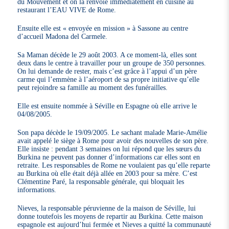
du Mouvement et on la renvoie immédiatement en cuisine au
restaurant l’EAU VIVE de Rome.
Ensuite elle est « envoyée en mission » à Sassone au centre
d’accueil Madona del Carmele.
Sa Maman décède le 29 août 2003. A ce moment-là, elles sont
deux dans le centre à travailler pour un groupe de 350 personnes.
On lui demande de rester, mais c’est grâce à l’appui d’un père
carme qui l’emmène à l’aéroport de sa propre initiative qu’elle
peut rejoindre sa famille au moment des funérailles.
Elle est ensuite nommée à Séville en Espagne où elle arrive le
04/08/2005.
Son papa décède le 19/09/2005. Le sachant malade Marie-Amélie
avait appelé le siège à Rome pour avoir des nouvelles de son père.
Elle insiste : pendant 3 semaines on lui répond que les sœurs du
Burkina ne peuvent pas donner d’informations car elles sont en
retraite. Les responsables de Rome ne voulaient pas qu’elle reparte
au Burkina où elle était déjà allée en 2003 pour sa mère. C’est
Clémentine Paré, la responsable générale, qui bloquait les
informations.
Nieves, la responsable péruvienne de la maison de Séville, lui
donne toutefois les moyens de repartir au Burkina. Cette maison
espagnole est aujourd’hui fermée et Nieves a quitté la communauté