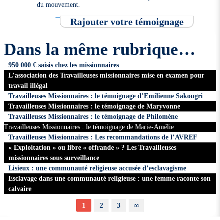
du mouvement.
Rajouter votre témoignage
Dans la même rubrique…
950 000 € saisis chez les missionnaires
L’association des Travailleuses missionnaires mise en examen pour
travail illégal
Travailleuses Missionnaires : le témoignage d’Emilienne Sakougri
Travailleuses Missionnaires : le témoignage de Maryvonne
Travailleuses Missionnaires : le témoignage de Philomène
Travailleuses Missionnaires : le témoignage de Marie-Amélie
Travailleuses Missionnaires : Les recommandations de l’AVREF
« Exploitation » ou libre « offrande » ? Les Travailleuses
missionnaires sous surveillance
Lisieux : une communauté religieuse accusée d’esclavagisme
Esclavage dans une communauté religieuse : une femme raconte son
calvaire
1
2
3
∞