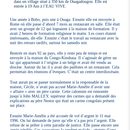
dans un village situé à 350 km de Ouagadougou. Elle est
entrée à 19 Ans à l’EAU VIVE.
Une année à Bobo, puis une à Ouaga. Ensuite elle est envoyée à
Rome où elle passe d’abord 7 mois au restaurant en salle. Elle était
avec un groupe de 12 qui logeaient à la maison de formation. Il y
avait 2 heures de formation religieuse le matin. Les cours étaient
intéressants, dit-elle. Ensuite c’était le travail au restaurant avec la
nuit des retours tardifs, surtout les samedis soir.
Rentrée en mars 92 au pays, elle y reste peu de temps et est
envoyée à la maison du Congo-Kinshasa. Il s’agissait de gérer un
lac qui appartenait à l’origine à un belge et avait été vendu au
diocèse. Autour du lac il y avait des paillotes et un restaurant. Cela
permettait des réunions d’éveques. C’était un centre interdiocésain.
Tout aurait pu se passer normalement si la responsable de la
maison, Cécile, n’avait pas accusé Marie-Amélie d’avoir une
« affaire » avec un père carme. Cette calomnie est remontée
jusqu’à John MALLEY, supérieur des carmes qui a demandé des
explications au père Nestor qui était un carme congolais présent
sur place.
Ensuite Marie-Amélie a été accusée de vol d’argent le 11 mai
1996. On lui demande de jurer qu’elle n’a pas pris l’argent. Elle
refuse de se prêter à cette parodie de justice. Elle passe encore une
année pénible. Ces accusations la rendent malade : atteinte d’une