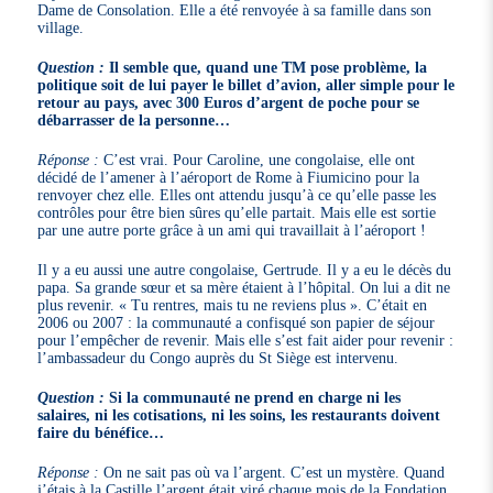
Dame de Consolation. Elle a été renvoyée à sa famille dans son
village.
Question :
Il semble que, quand une TM pose problème, la
politique soit de lui payer le billet d’avion, aller simple pour le
retour au pays, avec 300 Euros d’argent de poche pour se
débarrasser de la personne…
Réponse :
C’est vrai. Pour Caroline, une congolaise, elle ont
décidé de l’amener à l’aéroport de Rome à Fiumicino pour la
renvoyer chez elle. Elles ont attendu jusqu’à ce qu’elle passe les
contrôles pour être bien sûres qu’elle partait. Mais elle est sortie
par une autre porte grâce à un ami qui travaillait à l’aéroport !
Il y a eu aussi une autre congolaise, Gertrude. Il y a eu le décès du
papa. Sa grande sœur et sa mère étaient à l’hôpital. On lui a dit ne
plus revenir. « Tu rentres, mais tu ne reviens plus ». C’était en
2006 ou 2007 : la communauté a confisqué son papier de séjour
pour l’empêcher de revenir. Mais elle s’est fait aider pour revenir :
l’ambassadeur du Congo auprès du St Siège est intervenu.
Question :
Si la communauté ne prend en charge ni les
salaires, ni les cotisations, ni les soins, les restaurants doivent
faire du bénéfice…
Réponse :
On ne sait pas où va l’argent. C’est un mystère. Quand
j’étais à la Castille l’argent était viré chaque mois de la Fondation