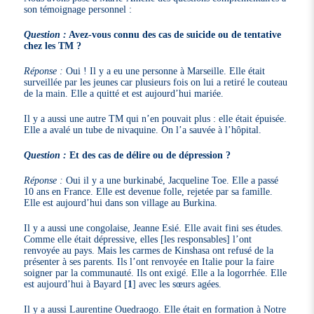
son témoignage personnel :
Question :
Avez-vous connu des cas de suicide ou de tentative
chez les TM ?
Réponse :
Oui ! Il y a eu une personne à Marseille. Elle était
surveillée par les jeunes car plusieurs fois on lui a retiré le couteau
de la main. Elle a quitté et est aujourd’hui mariée.
Il y a aussi une autre TM qui n’en pouvait plus : elle était épuisée.
Elle a avalé un tube de nivaquine. On l’a sauvée à l’hôpital.
Question :
Et des cas de délire ou de dépression ?
Réponse :
Oui il y a une burkinabé, Jacqueline Toe. Elle a passé
10 ans en France. Elle est devenue folle, rejetée par sa famille.
Elle est aujourd’hui dans son village au Burkina.
Il y a aussi une congolaise, Jeanne Esié. Elle avait fini ses études.
Comme elle était dépressive, elles [les responsables] l’ont
renvoyée au pays. Mais les carmes de Kinshasa ont refusé de la
présenter à ses parents. Ils l’ont renvoyée en Italie pour la faire
soigner par la communauté. Ils ont exigé. Elle a la logorrhée. Elle
est aujourd’hui à Bayard
[
1
]
avec les sœurs agées.
Il y a aussi Laurentine Ouedraogo. Elle était en formation à Notre