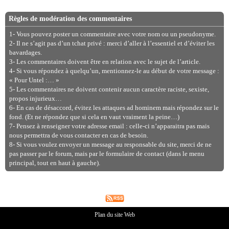
Règles de modération des commentaires
1- Vous pouvez poster un commentaire avec votre nom ou un pseudonyme.
2- Il ne s’agit pas d’un tchat privé : merci d’aller à l’essentiel et d’éviter les
bavardages.
3- Les commentaires doivent être en relation avec le sujet de l’article.
4- Si vous répondez à quelqu’un, mentionnez-le au début de votre message :
« Pour Untel :… »
5- Les commentaires ne doivent contenir aucun caractère raciste, sexiste,
propos injurieux…
6- En cas de désaccord, évitez les attaques ad hominem mais répondez sur le
fond. (Et ne répondez que si cela en vaut vraiment la peine…)
7- Pensez à renseigner votre adresse email : celle-ci n’apparaitra pas mais
nous permettra de vous contacter en cas de besoin.
8- Si vous voulez envoyer un message au responsable du site, merci de ne
pas passer par le forum, mais par le formulaire de contact (dans le menu
principal, tout en haut à gauche).
Plan du site Web