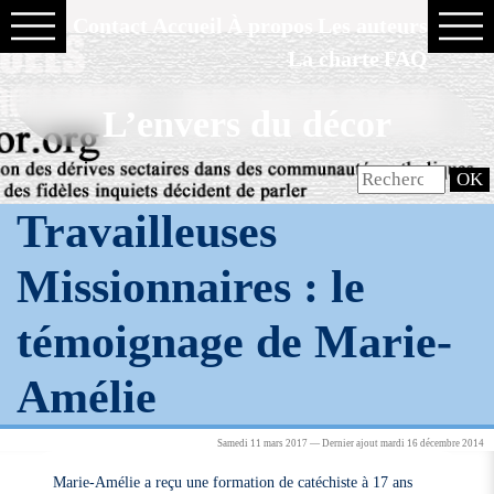
Contact
Accueil
À propos
Les auteurs
La charte
FAQ
L’envers du décor
Travailleuses
Missionnaires : le
témoignage de Marie-
Amélie
Samedi 11 mars 2017 — Dernier ajout mardi 16 décembre 2014
Marie-Amélie a reçu une formation de catéchiste à 17 ans