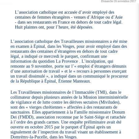
Dimanche 26 novembre 2017
L’association catholique est accusée d’avoir employé des
centaines de femmes étrangères - venues d’Afrique ou d’Asie
- dans ses restaurants en France en dehors de tout cadre légal.
Huit plaintes ont, pour l’heure, été déposées.
L’association catholique des Travailleuses missionnaires a été mise
en examen à Épinal, dans les Vosges, pour avoir employé dans des
restaurants des centaines d’étrangères en dehors de tout cadre
légal, a indiqué ce mercredi le parquet, confirmant une
information du quotidien La Provence . L’inculpation, qui
remonte au 9 novembre, porte sur l’« emploi d’étrangers démunis
d’une autorisation de travail » et le « recours à personnes exerçant
un travail dissimulé », a indiqué dans un communiqué le procureur
de la République à Épinal, Étienne Manteaux.
Les Travailleuses missionnaires de l’Immaculée (TMI), dans le
collimateur depuis plusieurs années de la Mission interministérielle
de vigilance et de lutte contre les dérives sectaires (Miviludes),
sont des « vierges chrétiennes » affectées à des restaurants de
sanctuaires. Elles appartiennent à la Famille missionnaire Donum
Dei (FMDD), association reconnue par le Saint-Siège et rattachée
à l’ordre des grands carmes. Une enquête préliminaire avait été
ouverte en octobre 2015 par le parquet d’Épinal après un
signalement de l’inspection du travail visant un établissement à
Domrémy-la-Pucelle, dans les Vosges.