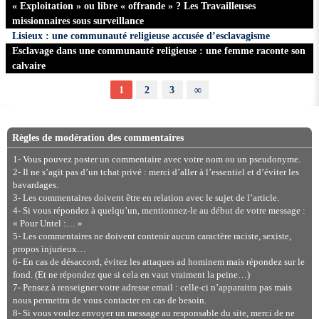
« Exploitation » ou libre « offrande » ? Les Travailleuses
missionnaires sous surveillance
Lisieux : une communauté religieuse accusée d’esclavagisme
Esclavage dans une communauté religieuse : une femme raconte son
calvaire
1
2
3
∞
Règles de modération des commentaires
1- Vous pouvez poster un commentaire avec votre nom ou un pseudonyme.
2- Il ne s’agit pas d’un tchat privé : merci d’aller à l’essentiel et d’éviter les
bavardages.
3- Les commentaires doivent être en relation avec le sujet de l’article.
4- Si vous répondez à quelqu’un, mentionnez-le au début de votre message :
« Pour Untel :… »
5- Les commentaires ne doivent contenir aucun caractère raciste, sexiste,
propos injurieux…
6- En cas de désaccord, évitez les attaques ad hominem mais répondez sur le
fond. (Et ne répondez que si cela en vaut vraiment la peine…)
7- Pensez à renseigner votre adresse email : celle-ci n’apparaitra pas mais
nous permettra de vous contacter en cas de besoin.
8- Si vous voulez envoyer un message au responsable du site, merci de ne