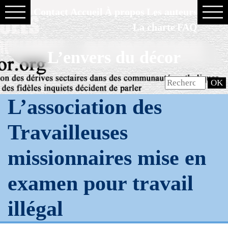
Contact
Accueil
À propos
Les auteurs
La charte
FAQ
L’envers du décor
L’association des
Travailleuses
missionnaires mise en
examen pour travail
illégal