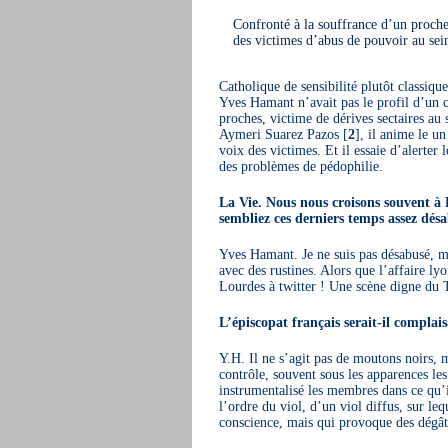
Confronté à la souffrance d’un proche,
des victimes d’abus de pouvoir au sei
Catholique de sensibilité plutôt classique
Yves Hamant n’avait pas le profil d’un c
proches, victime de dérives sectaires a
Aymeri Suarez Pazos
[
2
]
, il anime le un
voix des victimes. Et il essaie d’alerter
des problèmes de pédophilie.
La Vie. Nous nous croisons souvent à 
sembliez ces derniers temps assez dé
Yves Hamant. Je ne suis pas désabusé, mai
avec des rustines. Alors que l’affaire ly
Lourdes à twitter ! Une scène digne du T
L’épiscopat français serait-il complai
Y.H. Il ne s’agit pas de moutons noirs, 
contrôle, souvent sous les apparences les
instrumentalisé les membres dans ce qu’il
l’ordre du viol, d’un viol diffus, sur leq
conscience, mais qui provoque des dégât