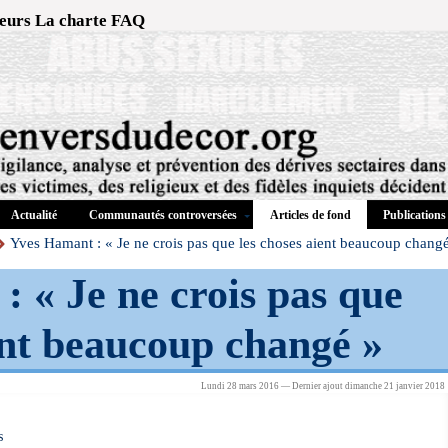
eurs
La charte
FAQ
Actualité
Communautés controversées
Publications
Articles de fond
Yves Hamant : « Je ne crois pas que les choses aient beaucoup chang
 « Je ne crois pas que
ent beaucoup changé »
Lundi 28 mars 2016 — Dernier ajout dimanche 21 janvier 2018
s