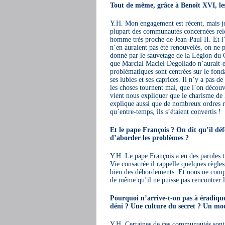
Tout de même, grâce à Benoît XVI, le
Y.H. Mon engagement est récent, mais je
plupart des communautés concernées relèv
homme très proche de Jean-Paul II. Et l
n’en auraient pas été renouvelés, on ne 
donné par le sauvetage de la Légion du
que Marcial Maciel Degollado n’aurait-
problématiques sont centrées sur le fonda
ses lubies et ses caprices. Il n’y a pas 
les choses tournent mal, que l’on découv
vient nous expliquer que le charisme de 
explique aussi que de nombreux ordres re
qu’entre-temps, ils s’étaient convertis !
Et le pape François ? On dit qu’il dé
d’aborder les problèmes ?
Y.H. Le pape François a eu des paroles t
Vie consacrée il rappelle quelques règles,
bien des débordements. Et nous ne compr
de même qu’il ne puisse pas rencontrer l
Pourquoi n’arrive-t-on pas à éradique
déni ? Une culture du secret ? Un mo
Y.H. Certaines de ces communautés sont