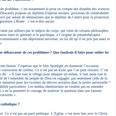
u problème, c’est notamment la prise en compte des données des sciences
-Descartes propose un diplôme Emprise sectaire, processus de vulnérabilité
suivi par autant de séminaristes que le diplôme du Centre pour la protection
égorienne à Rome : c’est-à-dire aucun.
sent par ailleurs par le mépris du corps, qui vient de certains philosophes
sion entre le spirituel et le psychique, à l’origine de pseudothérapies
ommunauté a une dépression nerveuse, on lui dit qu’il ne prie pas assez et
u.
 se débarrasser de ces problèmes ? Que faudrait-il faire pour solder les
ns besoin. J’espérais que le film Spotlight en donnerait l’occasion,
conversion de carême. Ce n’est pas un kyste que l’on peut extraire. C’est
t : « Il faut tout le village pour éduquer un enfant, il faut aussi tout le
ité de l’ensemble du peuple de Dieu est engagée, pas seulement celle de la
intention pour les victimes de dérives sectaires dans la prière universelle ?
bilité particulière. Les médias identitaristes ne veulent pas en entendre
ui a eu la première le courage de soulever la question dans son fameux
 couvents ».
 catholique ?
. Ce n’est pas un parti politique. L’Eglise, c’est mon lien avec le Christ