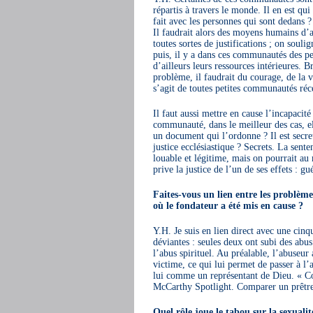
répartis à travers le monde. Il en est q
fait avec les personnes qui sont dedans ? 
Il faudrait alors des moyens humains d’a
toutes sortes de justifications ; on soul
puis, il y a dans ces communautés des pe
d’ailleurs leurs ressources intérieures. B
problème, il faudrait du courage, de la 
s’agit de toutes petites communautés réc
Il faut aussi mettre en cause l’incapaci
communauté, dans le meilleur des cas, el
un document qui l’ordonne ? Il est secre
justice ecclésiastique ? Secrets. La sent
louable et légitime, mais on pourrait au 
prive la justice de l’un de ses effets : gu
Faites-vous un lien entre les problèm
où le fondateur a été mis en cause ?
Y.H. Je suis en lien direct avec une cin
déviantes : seules deux ont subi des abus
l’abus spirituel. Au préalable, l’abuseur
victime, ce qui lui permet de passer à l’
lui comme un représentant de Dieu. « C
McCarthy Spotlight. Comparer un prêtre 
Quel rôle joue le tabou sur la sexualité