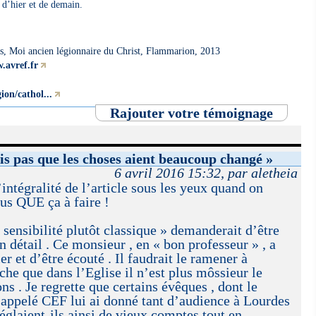
 d’hier et de demain.
s, Moi ancien légionnaire du Christ, Flammarion, 2013
.avref.fr
ion/cathol...
Rajouter votre témoignage
is pas que les choses aient beaucoup changé »
6 avril 2016 15:32, par aletheia
ntégralité de l’article sous les yeux quand on
s QUE ça à faire !
sensibilité plutôt classique » demanderait d’être
en détail . Ce monsieur , en « bon professeur » , a
er et d’être écouté . Il faudrait le ramener à
che que dans l’Eglise il n’est plus môssieur le
s . Je regrette que certains évêques , dont le
 appelé CEF lui ai donné tant d’audience à Lourdes
réglaient-ils ainsi de vieux comptes tout en