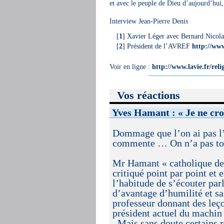
et avec le peuple de Dieu d’aujourd’hui,
Interview Jean-Pierre Denis
[
1
]
Xavier Léger avec Bernard Nicola
[
2
]
Président de l’AVREF
http://www
Voir en ligne :
http://www.lavie.fr/relig
Vos réactions
Yves Hamant : « Je ne cro
Dommage que l’on ai pas l’i
commente … On n’a pas tou
Mr Hamant « catholique de 
critiqué point par point et 
l’habitude de s’écouter parl
d’avantage d’humilité et sa
professeur donnant des leçon
président actuel du machin
. Mais sans doute certains 