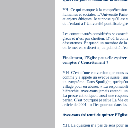
YH. Ce qui manque à la compréhension d
humaines et sociales. L’Université Paris
et enjeux éthiques. Je suppose qu’il est 
de l’enfant à l’Université pontificale gr
Les communautés considérées se caractéri
grecs et n’est pas chrétien. D’où la confu
désastreuses. Et quand un membre de la c
on le met en « désert », au pain et à l’ea
Finalement, l’Eglise peut-elle espérer
comptes ? Concrètement ?
Y.H. C’est d’une conversion que nous avo
comme y a appelé un évêque suisse : une 
un symptôme. Dans Spotlight, quelqu’un di
village pour en abuser. » La responsabil
hiérarchie. Avez-vous jamais entendu une 
La presse catholique a aussi une responsa
parler. C’est pourquoi je salue La Vie q
article de 2001 : « Des gourous dans les
Avez-vous été tenté de quitter l’Eglise
Y.H. La question n’a pas de sens pour moi