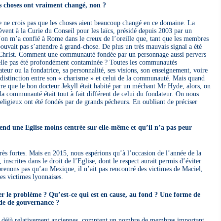
s choses ont vraiment changé, non ?
 ne crois pas que les choses aient beaucoup changé en ce domaine. La
ent à la Curie du Conseil pour les laïcs, présidé depuis 2003 par un
’on m’a confié à Rome dans le creux de l’oreille que, tant que les membres
pouvait pas s’attendre à grand-chose. De plus un très mauvais signal a été
 Christ. Comment une communauté fondée par un personnage aussi pervers
elle pas été profondément contaminée ? Toutes les communautés
teur ou la fondatrice, sa personnalité, ses visions, son enseignement, voire
de distinction entre son « charisme » et celui de la communauté. Mais quand
re que le bon docteur Jekyll était habité par un méchant Mr Hyde, alors, on
la communauté était tout à fait différent de celui du fondateur. On nous
ligieux ont été fondés par de grands pécheurs. En oubliant de préciser
fend une Eglise moins centrée sur elle-même et qu’il n’a pas peur
rès fortes. Mais en 2015, nous espérions qu’à l’occasion de l’année de la
 inscrites dans le droit de l’Eglise, dont le respect aurait permis d’éviter
enons pas qu’au Mexique, il n’ait pas rencontré des victimes de Maciel,
es victimes lyonnaises.
r le problème ? Qu’est-ce qui est en cause, au fond ? Une forme de
de de gouvernance ?
 déjà relativement anciennes, comptent un nombre de membres important