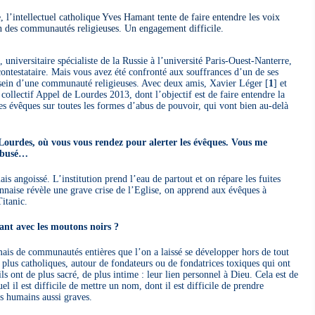
 l’intellectuel catholique Yves Hamant tente de faire entendre les voix
n des communautés religieuses. Un engagement difficile.
, universitaire spécialiste de la Russie à l’université Paris-Ouest-Nanterre,
ontestataire. Mais vous avez été confronté aux souffrances d’un de ses
u sein d’une communauté religieuses. Avec deux amis, Xavier Léger
[
1
]
et
 collectif Appel de Lourdes 2013, dont l’objectif est de faire entendre la
 les évêques sur toutes les formes d’abus de pouvoir, qui vont bien au-delà
Lourdes, où vous vous rendez pour alerter les évêques. Vous me
sabusé…
s angoissé. L’institution prend l’eau de partout et on répare les fuites
onnaise révèle une grave crise de l’Eglise, on apprend aux évêques à
itanic.
sant avec les moutons noirs ?
mais de communautés entières que l’on a laissé se développer hors de tout
 plus catholiques, autour de fondateurs ou de fondatrices toxiques qui ont
s ont de plus sacré, de plus intime : leur lien personnel à Dieu. Cela est de
uel il est difficile de mettre un nom, dont il est difficile de prendre
s humains aussi graves.