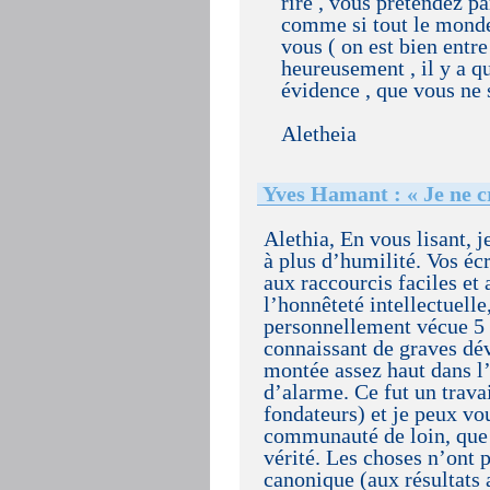
rire , vous prétendez pa
comme si tout le monde 
vous ( on est bien entre
heureusement , il y a qu
évidence , que vous ne 
Aletheia
Yves Hamant : « Je ne c
Alethia, En vous lisant, 
à plus d’humilité. Vos éc
aux raccourcis faciles et
l’honnêteté intellectuel
personnellement vécue 5
connaissant de graves dévi
montée assez haut dans l’i
d’alarme. Ce fut un trava
fondateurs) et je peux vou
communauté de loin, que
vérité. Les choses n’ont 
canonique (aux résultats 