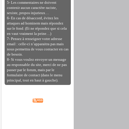
5- Les commentaires ne doivent
contenir aucun caractère raciste,
sexiste, propos injurieux…
6- En cas de désaccord, évitez les
attaques ad hominem mais répondez
sur le fond. (Et ne répondez que si cela
en vaut vraiment la peine…)
7- Pensez à renseigner votre adresse
email : celle-ci n’apparaitra pas mais
nous permettra de vous contacter en cas
de besoin.
8- Si vous voulez envoyer un message
au responsable du site, merci de ne pas
passer par le forum, mais par le
formulaire de contact (dans le menu
principal, tout en haut à gauche).