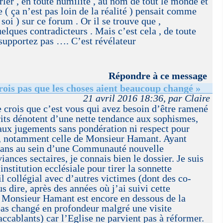
rler , en toute humilité , au nom de tout le monde et
( ça n’est pas loin de la réalité ) pensait comme
 soi ) sur ce forum . Or il se trouve que ,
elques contradicteurs . Mais c’est cela , de toute
supportez pas …. C’est révélateur
Répondre à ce message
rois pas que les choses aient beaucoup changé »
21 avril 2016 18:36, par Claire
je crois que c’est vous qui avez besoin d’être ramené
rits dénotent d’une nette tendance aux sophismes,
 aux jugements sans pondération ni respect pour
le, notamment celle de Monsieur Hamant. Ayant
 ans au sein d’une Communauté nouvelle
ances sectaires, je connais bien le dossier. Je suis
nstitution ecclésiale pour tirer la sonnette
il collégial avec d’autres victimes (dont des co-
s dire, après des années où j’ai suivi cette
 Monsieur Hamant est encore en dessous de la
pas changé en profondeur malgré une visite
accablants) car l’Eglise ne parvient pas à réformer.