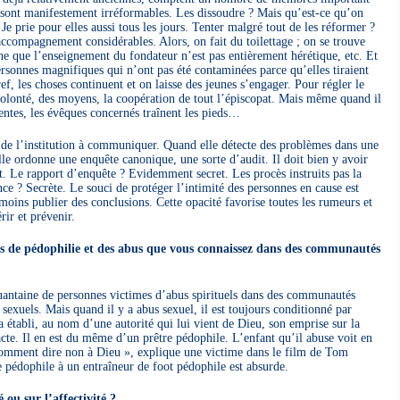
ui sont manifestement irréformables. Les dissoudre ? Mais qu’est-ce qu’on
Je prie pour elles aussi tous les jours. Tenter malgré tout de les réformer ?
ccompagnement considérables. Alors, on fait du toilettage ; on se trouve
igne que l’enseignement du fondateur n’est pas entièrement hérétique, etc. Et
rsonnes magnifiques qui n’ont pas été contaminées parce qu’elles tiraient
ref, les choses continuent et on laisse des jeunes s’engager. Pour régler le
volonté, des moyens, la coopération de tout l’épiscopat. Mais même quand il
entes, les évêques concernés traînent les pieds…
té de l’institution à communiquer. Quand elle détecte des problèmes dans une
le ordonne une enquête canonique, une sorte d’audit. Il doit bien y avoir
t. Le rapport d’enquête ? Evidemment secret. Les procès instruits pas la
ence ? Secrète. Le souci de protéger l’intimité des personnes en cause est
moins publier des conclusions. Cette opacité favorise toutes les rumeurs et
érir et prévenir.
es de pédophilie et des abus que vous connaissez dans des communautés
quantaine de personnes victimes d’abus spirituels dans des communautés
 sexuels. Mais quand il y a abus sexuel, il est toujours conditionné par
 a établi, au nom d’une autorité qui lui vient de Dieu, son emprise sur la
acte. Il en est du même d’un prêtre pédophile. L’enfant qu’il abuse voit en
omment dire non à Dieu », explique une victime dans le film de Tom
pédophile à un entraîneur de foot pédophile est absurde.
 ou sur l’affectivité ?