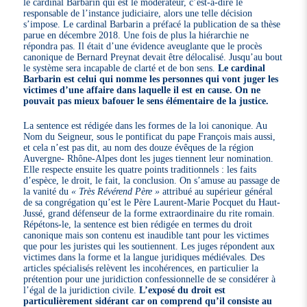
le cardinal Barbarin qui est le modérateur, c’est-à-dire le
responsable de l’instance judiciaire, alors une telle décision
s’impose. Le cardinal Barbarin a préfacé la publication de sa thèse
parue en décembre 2018. Une fois de plus la hiérarchie ne
répondra pas. Il était d’une évidence aveuglante que le procès
canonique de Bernard Preynat devait être délocalisé. Jusqu’au bout
le système sera incapable de clarté et de bon sens.
Le cardinal
Barbarin est celui qui nomme les personnes qui vont juger les
victimes d’une affaire dans laquelle il est en cause. On ne
pouvait pas mieux bafouer le sens élémentaire de la justice.
La sentence est rédigée dans les formes de la loi canonique. Au
Nom du Seigneur, sous le pontificat du pape François mais aussi,
et cela n’est pas dit, au nom des douze évêques de la région
Auvergne- Rhône-Alpes dont les juges tiennent leur nomination.
Elle respecte ensuite les quatre points traditionnels : les faits
d’espèce, le droit, le fait, la conclusion. On s’amuse au passage de
la vanité du
« Très Révérend Père »
attribué au supérieur général
de sa congrégation qu’est le Père Laurent-Marie Pocquet du Haut-
Jussé, grand défenseur de la forme extraordinaire du rite romain.
Répétons-le, la sentence est bien rédigée en termes du droit
canonique mais son contenu est inaudible tant pour les victimes
que pour les juristes qui les soutiennent. Les juges répondent aux
victimes dans la forme et la langue juridiques médiévales. Des
articles spécialisés relèvent les incohérences, en particulier la
prétention pour une juridiction confessionnelle de se considérer à
l’égal de la juridiction civile.
L’exposé du droit est
particulièrement sidérant car on comprend qu’il consiste au