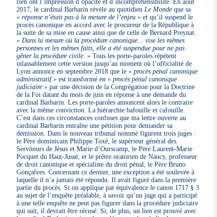
rien ont l’impression d’opacité et d’incompréhensibilité. En août
2017, le cardinal Barbarin révèle au quotidien
Le Monde
que sa
« réponse n’était pas à la mesure de l’enjeu »
et qu’il suspend le
procès canonique en accord avec le procureur de la République à
la suite de sa mise en cause ainsi que de celle de Bernard Preynat.
« Dans la mesure où la procédure canonique… vise les mêmes
personnes et les mêmes faits, elle a été suspendue pour ne pas
gêner la procédure civile. »
Tous les porte-paroles répètent
inlassablement cette version jusqu’au moment où l’officialité de
Lyon annonce en septembre 2018 que le
« procès pénal canonique
administratif »
est transformé en
« procès pénal canonique
judiciaire »
par une décision de la Congrégation pour la Doctrine
de la Foi datant du mois de juin en réponse à une demande du
cardinal Barbarin. Les porte-paroles annoncent alors le contraire
avec la même conviction. La hiérarchie bafouille et cafouille.
C’est dans ces circonstances confuses que ma lettre ouverte au
cardinal Barbarin entraîne une pétition pour demander sa
démission. Dans le nouveau tribunal nommé figurent trois juges :
le Père dominicain Philippe Toxé, le supérieur général des
Serviteurs de Jésus et Marie d’Ourscamp, le Père Laurent-Marie
Pocquet du Haut-Jussé, et le prêtre oratorien de Nancy, professeur
de droit canonique et spécialiste du droit pénal, le Père Bruno
Gonçalves. Concernant ce dernier, une exception a été soulevée à
laquelle il n’a jamais été répondu. Il avait figuré dans la première
partie du procès. Si on applique par équivalence le canon 1717 § 3
au sujet de l’enquête préalable, à savoir qu’un juge qui a participé
à une telle enquête ne peut pas figurer dans la procédure judiciaire
qui suit, il devrait être récusé. Si, de plus, un lien est prouvé avec