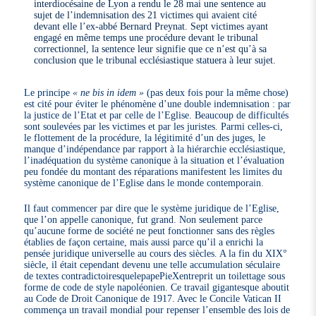
interdiocésaine de Lyon a rendu le 28 mai une sentence au
sujet de l’indemnisation des 21 victimes qui avaient cité
devant elle l’ex-abbé Bernard Preynat. Sept victimes ayant
engagé en même temps une procédure devant le tribunal
correctionnel, la sentence leur signifie que ce n’est qu’à sa
conclusion que le tribunal ecclésiastique statuera à leur sujet.
Le principe
« ne bis in idem »
(pas deux fois pour la même chose)
est cité pour éviter le phénomène d’une double indemnisation : par
la justice de l’Etat et par celle de l’Eglise. Beaucoup de difficultés
sont soulevées par les victimes et par les juristes. Parmi celles-ci,
le flottement de la procédure, la légitimité d’un des juges, le
manque d’indépendance par rapport à la hiérarchie ecclésiastique,
l’inadéquation du système canonique à la situation et l’évaluation
peu fondée du montant des réparations manifestent les limites du
système canonique de l’Eglise dans le monde contemporain.
Il faut commencer par dire que le système juridique de l’Eglise,
que l’on appelle canonique, fut grand. Non seulement parce
qu’aucune forme de société ne peut fonctionner sans des règles
établies de façon certaine, mais aussi parce qu’il a enrichi la
pensée juridique universelle au cours des siècles. A la fin du XIX°
siècle, il était cependant devenu une telle accumulation séculaire
de textes contradictoiresquelepapePieXentreprit un toilettage sous
forme de code de style napoléonien. Ce travail gigantesque aboutit
au Code de Droit Canonique de 1917. Avec le Concile Vatican II
commença un travail mondial pour repenser l’ensemble des lois de