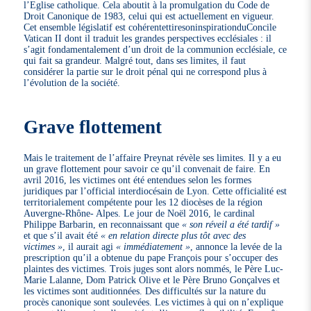
l’Eglise catholique. Cela aboutit à la promulgation du Code de
Droit Canonique de 1983, celui qui est actuellement en vigueur.
Cet ensemble législatif est cohérentettiresoninspirationduConcile
Vatican II dont il traduit les grandes perspectives ecclésiales : il
s’agit fondamentalement d’un droit de la communion ecclésiale, ce
qui fait sa grandeur. Malgré tout, dans ses limites, il faut
considérer la partie sur le droit pénal qui ne correspond plus à
l’évolution de la société.
Grave flottement
Mais le traitement de l’affaire Preynat révèle ses limites. Il y a eu
un grave flottement pour savoir ce qu’il convenait de faire. En
avril 2016, les victimes ont été entendues selon les formes
juridiques par l’official interdiocésain de Lyon. Cette officialité est
territorialement compétente pour les 12 diocèses de la région
Auvergne-Rhône- Alpes. Le jour de Noël 2016, le cardinal
Philippe Barbarin, en reconnaissant que
« son réveil a été tardif »
et que s’il avait été
« en relation directe plus tôt avec des
victimes »
, il aurait agi
« immédiatement »
, annonce la levée de la
prescription qu’il a obtenue du pape François pour s’occuper des
plaintes des victimes. Trois juges sont alors nommés, le Père Luc-
Marie Lalanne, Dom Patrick Olive et le Père Bruno Gonçalves et
les victimes sont auditionnées. Des difficultés sur la nature du
procès canonique sont soulevées. Les victimes à qui on n’explique