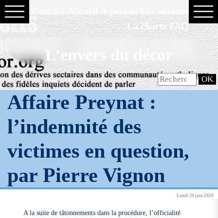
Contact
Accueil
À propos
Les auteurs
La charte
FAQ
L’envers du décor
Affaire Preynat :
l’indemnité des
victimes en question,
par Pierre Vignon
Lundi 29 juin 2020
A la suite de tâtonnements dans la procédure, l’officialité