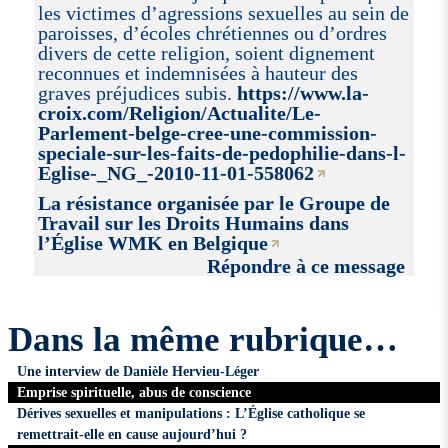
les victimes d’agressions sexuelles au sein de
paroisses, d’écoles chrétiennes ou d’ordres
divers de cette religion, soient dignement
reconnues et indemnisées à hauteur des
graves préjudices subis.
https://www.la-
croix.com/Religion/Actualite/Le-
Parlement-belge-cree-une-commission-
speciale-sur-les-faits-de-pedophilie-dans-l-
Eglise-_NG_-2010-11-01-558062
La résistance organisée par le Groupe de
Travail sur les Droits Humains dans
l’Église WMK en Belgique
Répondre à ce message
Dans la même rubrique…
Une interview de Danièle Hervieu-Léger
Emprise spirituelle, abus de conscience
Dérives sexuelles et manipulations : L’Église catholique se
remettrait-elle en cause aujourd’hui ?