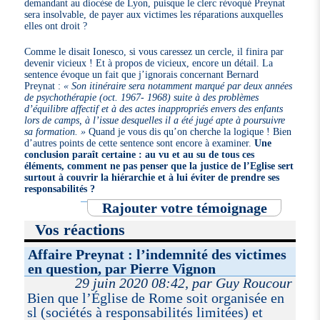
demandant au diocèse de Lyon, puisque le clerc révoqué Preynat
sera insolvable, de payer aux victimes les réparations auxquelles
elles ont droit ?
Comme le disait Ionesco, si vous caressez un cercle, il finira par
devenir vicieux ! Et à propos de vicieux, encore un détail. La
sentence évoque un fait que j’ignorais concernant Bernard
Preynat :
« Son itinéraire sera notamment marqué par deux années
de psychothérapie (oct. 1967- 1968) suite à des problèmes
d’équilibre affectif et à des actes inappropriés envers des enfants
lors de camps, à l’issue desquelles il a été jugé apte à poursuivre
sa formation. »
Quand je vous dis qu’on cherche la logique ! Bien
d’autres points de cette sentence sont encore à examiner.
Une
conclusion paraît certaine : au vu et au su de tous ces
éléments, comment ne pas penser que la justice de l’Eglise sert
surtout à couvrir la hiérarchie et à lui éviter de prendre ses
responsabilités ?
Rajouter votre témoignage
Vos réactions
Affaire Preynat : l’indemnité des victimes
en question, par Pierre Vignon
29 juin 2020 08:42, par Guy Roucour
Bien que l’Église de Rome soit organisée en
sl (sociétés à responsabilités limitées) et