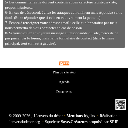
5- Les commentaires ne doivent contenir aucun caractère raciste, sexiste,
propos injurieux…
6- En cas de désaccord, évitez les attaques ad hominem mais répondez sur le
fond. (Et ne répondez que si cela en vaut vraiment la peine…)
7- Pensez à renseigner votre adresse email : celle-ci n’apparaitra pas mais
nous permettra de vous contacter en cas de besoin.
8- Si vous voulez envoyer un message au responsable du site, merci de ne
pas passer par le forum, mais par le formulaire de contact (dans le menu
principal, tout en haut à gauche).
Plan du site Web
Agenda
Documents
©
2009-2026 , L’envers du décor
•
Mentions légales
•
Réalisation :
lenversdudecor.org
•
Squelette
SoyezCréateurs
propulsé par
SPIP