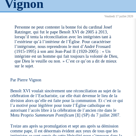
Vignon
Vendredi 17 juillet 2020
Personne ne peut contester la bonne foi du cardinal Josef
Ratzinger, qui fut le pape Benoît XVI de 2005 à 2013,
lorsqu’il tenta la réconciliation avec les intégristes tant à
l’extérieur qu’à l’intérieur de l’Église. Pour caractériser
l’intégrisme, nous reprendrons le mot d’André Frossard
(1915-1995) à son ami Jean-Paul II (1920-2005) : « Un
intégriste est un homme qui fait toujours la volonté de Dieu,
que Dieu le veuille ou non. » C’est ce qu’on a dit de mieux
sur le sujet.
Par Pierre Vignon
Benoît XVI voulait sincèrement une réconciliation au sujet de la
célébration de l’Eucharistie, car elle était devenue le lieu de la
division alors qu’elle est faite pour la communion. Et c’est ce qui
l’a motivé pour légiférer pour toute l’Église catholique en
autorisant l’accès libre à la célébration de l’ancien rite dans le
Motu Proprio
Summorum Pontificum
[
1
]
(SP) du 7 juillet 2007.
Treize ans après sa promulgation et sept ans après sa démission
comme pape, il est désormais évident aux yeux de tous que les
intégristes se sont servis de cette libéralité pour s’imposer dans la