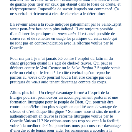
de gauche pour tirer sur ceux qui étaient dans le fossé de droite, et
réciproquement. Impossible de savoir lesquels ont commencé. Ça
ne servirait strictement à rien de chercher à le déterminer.
En revenir alors à la route indiquée patiemment par le Saint-Esprit
serait peut-être beaucoup plus indiqué. Il est toujours possible
d’améliorer les pratiques du
novus ordo
. Il est aussi possible de
conserver et de remettre en usage les pratiques du
vetus ordo
qui
ne sont pas en contre-indication avec la réforme voulue par le
Concile.
Pour ma part, je n’ai jamais été contre l’emploi du latin ni du
chant grégorien quand il s’agit de chefs-d’œuvre. Qui peut se
déclarer contre le
Veni Creator
ou le
Salve Regina
? Stupide serait
celle ou celui qui le ferait ! Le côté cérébral qu’on reproche
parfois au
novus ordo
pourrait tout à fait être corrigé par des
pratiques du
vetus ordo
tenant davantage compte du corps.
Allons plus loin. Un clergé davantage formé à l’esprit de la
liturgie pourrait promouvoir un accompagnement pastoral et une
formation liturgique pour le peuple de Dieu. Qui pourrait être
contre une célébration plus soignée en qualité avec davantage de
silence et d’esthétique liturgique ? Sommes-nous si sûrs de mettre
authentiquement en œuvre la réforme liturgique voulue par le
Concile Vatican II ? Ne cédons-nous pas trop souvent à la facilité,
voire à la médiocrité ? Ne pourrions-nous pas consacrer davantage
d’énergie et de temps pour aider les paroissiens à accéder à la