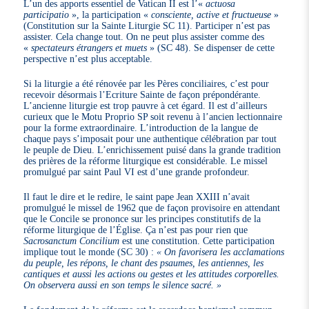
L’un des apports essentiel de Vatican II est l’«
actuosa
participatio
», la participation «
consciente, active et fructueuse
»
(Constitution sur la Sainte Liturgie SC 11). Participer n’est pas
assister. Cela change tout. On ne peut plus assister comme des
«
spectateurs étrangers et muets
» (SC 48). Se dispenser de cette
perspective n’est plus acceptable.
Si la liturgie a été rénovée par les Pères conciliaires, c’est pour
recevoir désormais l’Ecriture Sainte de façon prépondérante.
L’ancienne liturgie est trop pauvre à cet égard. Il est d’ailleurs
curieux que le Motu Proprio SP soit revenu à l’ancien lectionnaire
pour la forme extraordinaire. L’introduction de la langue de
chaque pays s’imposait pour une authentique célébration par tout
le peuple de Dieu. L’enrichissement puisé dans la grande tradition
des prières de la réforme liturgique est considérable. Le missel
promulgué par saint Paul VI est d’une grande profondeur.
Il faut le dire et le redire, le saint pape Jean XXIII n’avait
promulgué le missel de 1962 que de façon provisoire en attendant
que le Concile se prononce sur les principes constitutifs de la
réforme liturgique de l’Église. Ça n’est pas pour rien que
Sacrosanctum Concilium
est une constitution. Cette participation
implique tout le monde (SC 30) :
« On favorisera les acclamations
du peuple, les répons, le chant des psaumes, les antiennes, les
cantiques et aussi les actions ou gestes et les attitudes corporelles.
On observera aussi en son temps le silence sacré. »