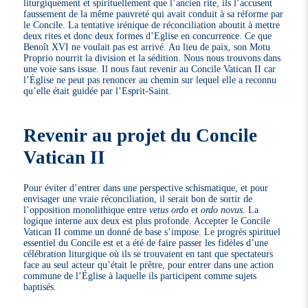
liturgiquement et spirituellement que l’ancien rite, ils l’accusent
faussement de la même pauvreté qui avait conduit à sa réforme par
le Concile. La tentative irénique de réconciliation aboutit à mettre
deux rites et donc deux formes d’Eglise en concurrence. Ce que
Benoît XVI ne voulait pas est arrivé. Au lieu de paix, son Motu
Proprio nourrit la division et la sédition. Nous nous trouvons dans
une voie sans issue. Il nous faut revenir au Concile Vatican II car
l’Église ne peut pas renoncer au chemin sur lequel elle a reconnu
qu’elle était guidée par l’Esprit-Saint.
Revenir au projet du Concile
Vatican II
Pour éviter d’entrer dans une perspective schismatique, et pour
envisager une vraie réconciliation, il serait bon de sortir de
l’opposition monolithique entre
vetus ordo
et
ordo novus
. La
logique interne aux deux est plus profonde. Accepter le Concile
Vatican II comme un donné de base s’impose. Le progrès spirituel
essentiel du Concile est et a été de faire passer les fidèles d’une
célébration liturgique où ils se trouvaient en tant que spectateurs
face au seul acteur qu’était le prêtre, pour entrer dans une action
commune de l’Église à laquelle ils participent comme sujets
baptisés.