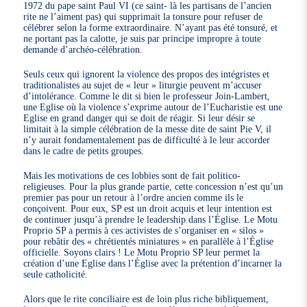
1972 du pape saint Paul VI (ce saint- là les partisans de l’ancien
rite ne l’aiment pas) qui supprimait la tonsure pour refuser de
célébrer selon la forme extraordinaire. N’ayant pas été tonsuré, et
ne portant pas la calotte, je suis par principe impropre à toute
demande d’archéo-célébration.
Seuls ceux qui ignorent la violence des propos des intégristes et
traditionalistes au sujet de « leur » liturgie peuvent m’accuser
d’intolérance. Comme le dit si bien le professeur Join-Lambert,
une Eglise où la violence s’exprime autour de l’Eucharistie est une
Eglise en grand danger qui se doit de réagir. Si leur désir se
limitait à la simple célébration de la messe dite de saint Pie V, il
n’y aurait fondamentalement pas de difficulté à le leur accorder
dans le cadre de petits groupes.
Mais les motivations de ces lobbies sont de fait politico-
religieuses. Pour la plus grande partie, cette concession n’est qu’un
premier pas pour un retour à l’ordre ancien comme ils le
conçoivent. Pour eux, SP est un droit acquis et leur intention est
de continuer jusqu’à prendre le leadership dans l’Église. Le Motu
Proprio SP a permis à ces activistes de s’organiser en « silos »
pour rebâtir des « chrétientés miniatures » en parallèle à l’Église
officielle. Soyons clairs ! Le Motu Proprio SP leur permet la
création d’une Eglise dans l’Église avec la prétention d’incarner la
seule catholicité.
Alors que le rite conciliaire est de loin plus riche bibliquement,