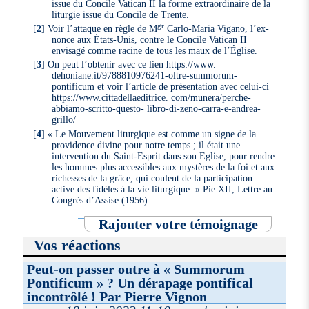
issue du Concile Vatican II la forme extraordinaire de la
liturgie issue du Concile de Trente.
gr
[
2
]
Voir l’attaque en règle de M
Carlo-Maria Vigano, l’ex-
nonce aux États-Unis, contre le Concile Vatican II
envisagé comme racine de tous les maux de l’Église.
[
3
]
On peut l’obtenir avec ce lien https://www.
dehoniane.it/9788810976241-oltre-summorum-
pontificum et voir l’article de présentation avec celui-ci
https://www.cittadellaeditrice. com/munera/perche-
abbiamo-scritto-questo- libro-di-zeno-carra-e-andrea-
grillo/
[
4
]
« Le Mouvement liturgique est comme un signe de la
providence divine pour notre temps ; il était une
intervention du Saint-Esprit dans son Eglise, pour rendre
les hommes plus accessibles aux mystères de la foi et aux
richesses de la grâce, qui coulent de la participation
active des fidèles à la vie liturgique. » Pie XII, Lettre au
Congrès d’Assise (1956).
Rajouter votre témoignage
Vos réactions
Peut-on passer outre à « Summorum
Pontificum » ? Un dérapage pontifical
incontrôlé ! Par Pierre Vignon