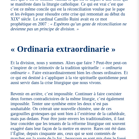
se manifeste dans la liturgie catholique. Ce qui est vrai c’est que
c’est ce même concile qui est la réconciliation voulue par le pape
et les évêques pour résoudre cette crise qui remontait au début du
e
XIX
siècle. Le cardinal Camillo Ruini avait eu ce mot
prophétique en 2007 :
« Espérons qu’un geste de réconciliation ne
devienne pas un principe de division. »
« Ordinaria extraordinarie »
Et la division, nous y sommes. Alors que faire ? Peut-être peut-on
s’inspirer de ce leitmotiv de la tradition spirituelle :
« ordinaria
ordinarie »
. Faire extraordinairement bien les choses ordinaires. Et
ce qui est destiné à s’appliquer à la vie spirituelle quotidienne peut
aussi servir dans la crise liturgique que nous vivons.
Revenir en arrière, c’est impossible. Continuer à faire coexister
deux formes contradictoires de la même liturgie, c’est également
impossible. Tenter une synthèse entre les deux n’est pas
souhaitable. On créerait une nouvelle chimère, une de ces
gargouilles grotesques qui sont bien à l’extérieur de la cathédrale,
mais pas dedans. Pour être juste envers les traditionalistes, il faut
leur concéder que les tenants de la réforme liturgique ont souvent
exagéré dans leur façon de la mettre en œuvre. Rares ont été dans
l’Église, depuis cinquante ans, ceux qui se sont contentés de
marcher sur la route de la foi : beaucoup se sont mis dans le fossé