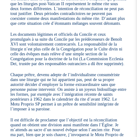
que les liturgies post-Vatican II représentent le même rite sous
deux formes différentes. L’intention de réconciliation ne peut pas
tout justifier. Deux périodes contradictoires ne peuvent pas
coexister comme deux manifestations du même rite. D’autant plus
que cette situation crée d’étonnants mélanges souvent détonants.
Les documents légitimes et officiels du Concile et ceux
promulgués à sa suite du Concile par les prédécesseurs de Benoît
XVI sont volontairement contrecarrés. La responsabilité de la
liturgie n’est plus celle de la Congrégation pour le Culte divin ni
celle des évêques mais relève d’une simple section de la
Congrégation pour la doctrine de la foi (La Commission Ecclesia
Dei, trustée par des responsables outranciers a dû être supprimée).
Chaque prêtre, devenu adepte de l’individualisme consumériste
dans une liturgie qui ne lui appartient pas, peut de sa propre
autorité décider d’employer la forme extraordinaire sans que
personne puisse intervenir. On assiste à un joyeux bidouillage entre
les formes, par exemple avec l’intégration récente de saints
postérieurs à 1962 dans le calendrier du rite d’avant 1962. Le
Motu Proprio SP permet à un prêtre de sensibilité intégriste de
l’imposer à sa paroisse.
Il est difficile de proclamer que l’objectif est la réconciliation
quand on obtient une division aussi manifeste dans l’Église. Je
m’attends au sacre d’un nouvel évêque selon l’ancien rite. Pour
ma part, bien que je sois chauve, j’invoquerai le Motu Proprio de