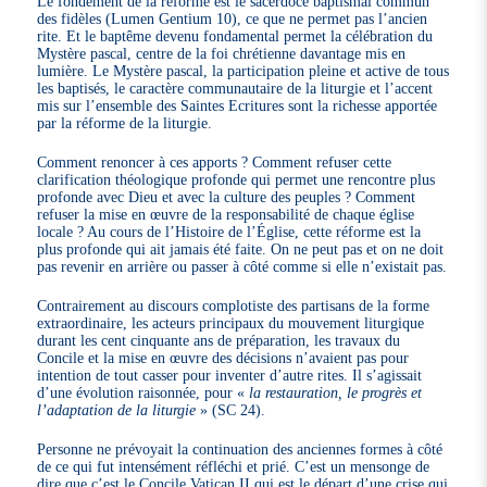
Le fondement de la réforme est le sacerdoce baptismal commun
des fidèles (Lumen Gentium 10), ce que ne permet pas l’ancien
rite. Et le baptême devenu fondamental permet la célébration du
Mystère pascal, centre de la foi chrétienne davantage mis en
lumière. Le Mystère pascal, la participation pleine et active de tous
les baptisés, le caractère communautaire de la liturgie et l’accent
mis sur l’ensemble des Saintes Ecritures sont la richesse apportée
par la réforme de la liturgie.
Comment renoncer à ces apports ? Comment refuser cette
clarification théologique profonde qui permet une rencontre plus
profonde avec Dieu et avec la culture des peuples ? Comment
refuser la mise en œuvre de la responsabilité de chaque église
locale ? Au cours de l’Histoire de l’Église, cette réforme est la
plus profonde qui ait jamais été faite. On ne peut pas et on ne doit
pas revenir en arrière ou passer à côté comme si elle n’existait pas.
Contrairement au discours complotiste des partisans de la forme
extraordinaire, les acteurs principaux du mouvement liturgique
durant les cent cinquante ans de préparation, les travaux du
Concile et la mise en œuvre des décisions n’avaient pas pour
intention de tout casser pour inventer d’autre rites. Il s’agissait
d’une évolution raisonnée, pour «
la restauration, le progrès et
l’adaptation de la liturgie
» (SC 24).
Personne ne prévoyait la continuation des anciennes formes à côté
de ce qui fut intensément réfléchi et prié. C’est un mensonge de
dire que c’est le Concile Vatican II qui est le départ d’une crise qui