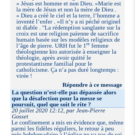
« Jésus est homme et non Dieu. »Marie est
la mère de Jésus et non la mère de Dieu .
« Dieu a créé le ciel et la terre, l’homme a
inventé l’enfer . »Il n’y a ni péché originel
ni diable . "La rédemption sanglante sur la
croix est une religion païenne de sacrifice
humain basée sur les modèles religieux de
re
l’âge de pierre. URH fut le 1
femme
théologienne kto autorisée à enseigner la
théologie, après avoir quitté le
protestantisme familial pour le
catholicisme. Ça n’a pas duré longtemps :
virée !
Répondre à ce message
La question n’est-elle pas dépassée alors
que la désafection pour la messe se
poursuit, quel que soit le rite ?
20 juillet 2020 12:12, par Jean-Pierre
Gosset
Le confinement a mis en évidence que, même
parmi les fidèles réguliers, le retour à peu
près hebdomadaire à l’église ne va pas de soi.