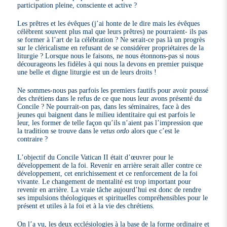
participation pleine, consciente et active ?
Les prêtres et les évêques (j’ai honte de le dire mais les évêques
célèbrent souvent plus mal que leurs prêtres) ne pourraient- ils pas
se former à l’art de la célébration ? Ne serait-ce pas là un progrès
sur le cléricalisme en refusant de se considérer propriétaires de la
liturgie ? Lorsque nous le faisons, ne nous étonnons-pas si nous
décourageons les fidèles à qui nous la devons en premier puisque
une belle et digne liturgie est un de leurs droits !
Ne sommes-nous pas parfois les premiers fautifs pour avoir poussé
des chrétiens dans le refus de ce que nous leur avons présenté du
Concile ? Ne pourrait-on pas, dans les séminaires, face à des
jeunes qui baignent dans le milieu identitaire qui est parfois le
leur, les former de telle façon qu’ils n’aient pas l’impression que
la tradition se trouve dans le
vetus ordo
alors que c’est le
contraire ?
L’objectif du Concile Vatican II était d’œuvrer pour le
développement de la foi. Revenir en arrière serait aller contre ce
développement, cet enrichissement et ce renforcement de la foi
vivante. Le changement de mentalité est trop important pour
revenir en arrière. La vraie tâche aujourd’hui est donc de rendre
ses impulsions théologiques et spirituelles compréhensibles pour le
présent et utiles à la foi et à la vie des chrétiens.
On l’a vu, les deux ecclésiologies à la base de la forme ordinaire et