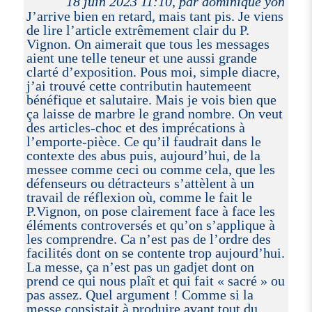
18 juin 2023 11:10, par dominique yon
J’arrive bien en retard, mais tant pis. Je viens
de lire l’article extrêmement clair du P.
Vignon. On aimerait que tous les messages
aient une telle teneur et une aussi grande
clarté d’exposition. Pous moi, simple diacre,
j’ai trouvé cette contributin hautemeent
bénéfique et salutaire. Mais je vois bien que
ça laisse de marbre le grand nombre. On veut
des articles-choc et des imprécations à
l’emporte-pièce. Ce qu’il faudrait dans le
contexte des abus puis, aujourd’hui, de la
messee comme ceci ou comme cela, que les
défenseurs ou détracteurs s’attèlent à un
travail de réflexion où, comme le fait le
P.Vignon, on pose clairement face à face les
éléments controversés et qu’on s’applique à
les comprendre. Ca n’est pas de l’ordre des
facilités dont on se contente trop aujourd’hui.
La messe, ça n’est pas un gadjet dont on
prend ce qui nous plaît et qui fait « sacré » ou
pas assez. Quel argument ! Comme si la
messe consistait à produire avant tout du