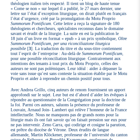
théologien italien très respecté. Il tient un blog de haute tenue
« Come se non » sur lequel il a publié, le 27 mars dernier, une
lettre sur l’état d’exception liturgique, on dirait plutôt en français
l’état d’urgence, créé par la promulgation du Motu Proprio
Summorum Pontificum
. Cette lettre a reçu la signature de 180
théologiens et chercheurs, spécialistes reconnus dans le domaine
savant et érudit de la liturgie. La suite en est la publication le
18 juin d’un livre en format « epub » à un prix symbolique,
Oltre
Summorum Pontificum, per una riconciliazione liturgica
possibile
[
3
]
. La traduction du titre et du sous-titre contiennent
tout l’esprit de l’entreprise : Au-delà de
Summorum Pontificum
,
pour une possible réconciliation liturgique. Contrairement aux
intentions des tenants à tout prix du Motu Proprio, celles des
auteurs ne sont pas polémiques. Leur idéal : aider à dépasser la
voie sans issue qu’est sans conteste la situation établie par le Motu
Proprio et aider à reprendre un chemin positif pour tous.
Avec Andrea Grillo, cinq auteurs de renom fournissent un apport
approfondi sur le sujet. Leur but est d’abord d’aider les évêques à
répondre au questionnaire de la Congrégation pour la doctrine de
la foi. Parmi ces auteurs, saluons la présence du professeur de
Louvain, Arnaud Join- Lambert qui relève l’honneur de la France
intellectuelle. Nous ne manquons pas de grands noms pour la
liturgie mais ils ont fait savoir qu’on faisait pression sur eux pour
ne pas intervenir. Zeno Carra, qui codirige et cosigne la parution,
est prêtre du diocèse de Vérone. Deux érudits de langue
allemande, Martin Klöckener, professeur de l’université du canton
suisse de Fribourg, et Benedikt Kranemann, professeur de