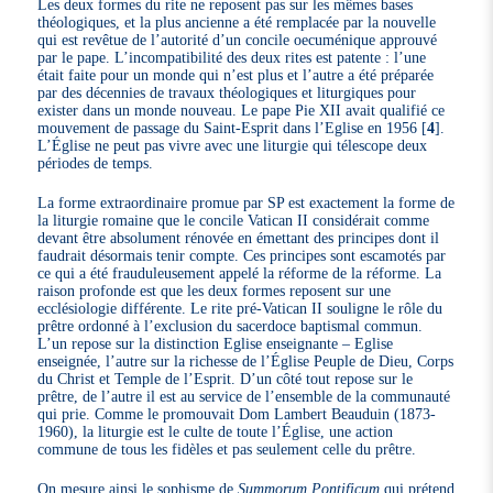
Les deux formes du rite ne reposent pas sur les mêmes bases
théologiques, et la plus ancienne a été remplacée par la nouvelle
qui est revêtue de l’autorité d’un concile oecuménique approuvé
par le pape. L’incompatibilité des deux rites est patente : l’une
était faite pour un monde qui n’est plus et l’autre a été préparée
par des décennies de travaux théologiques et liturgiques pour
exister dans un monde nouveau. Le pape Pie XII avait qualifié ce
mouvement de passage du Saint-Esprit dans l’Eglise en 1956
[
4
]
.
L’Église ne peut pas vivre avec une liturgie qui télescope deux
périodes de temps.
La forme extraordinaire promue par SP est exactement la forme de
la liturgie romaine que le concile Vatican II considérait comme
devant être absolument rénovée en émettant des principes dont il
faudrait désormais tenir compte. Ces principes sont escamotés par
ce qui a été frauduleusement appelé la réforme de la réforme. La
raison profonde est que les deux formes reposent sur une
ecclésiologie différente. Le rite pré-Vatican II souligne le rôle du
prêtre ordonné à l’exclusion du sacerdoce baptismal commun.
L’un repose sur la distinction Eglise enseignante – Eglise
enseignée, l’autre sur la richesse de l’Église Peuple de Dieu, Corps
du Christ et Temple de l’Esprit. D’un côté tout repose sur le
prêtre, de l’autre il est au service de l’ensemble de la communauté
qui prie. Comme le promouvait Dom Lambert Beauduin (1873-
1960), la liturgie est le culte de toute l’Église, une action
commune de tous les fidèles et pas seulement celle du prêtre.
On mesure ainsi le sophisme de
Summorum Pontificum
qui prétend