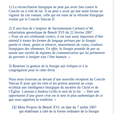
1) La réconciliation liturgique ne peut pas avoir lieu contre le
Concile ou à côté de lui. Il ne peut y avoir qu’une seule forme en
vigueur du rite romain, celle qui est issue de la réforme liturgique
voulue par le Concile Vatican II.
2) Il sera bon de s’inspirer de
Sacramentum Caritatis
n°40,
exhortation apostolique de Benoît XVI du 22 février 2007 :
« Pour un ars celebrandi correct, il est tout aussi important d’être
attentif à toutes les formes de langage prévues par la liturgie :
parole et chant, gestes et silences, mouvements du corps, couleurs
liturgiques des vêtements. En effet, la liturgie possède de par sa
nature une variété de registres de communication qui lui permettent
de parvenir à intégrer tout l’être humain. »
3) Restituer la gestion de la liturgie aux évêques et à la
congrégation pour le culte divin.
Nous nous trouvons au devant d’une nouvelle réception du Concile
Vatican II pour que les rites et les prières assurent au corps
ecclésial une intelligence liturgique du mystère du Christ et de
l’Église. Laissons à Andrea Grillo le mot de la fin :
« Tirer une
opportunité d’une grave crise est le sens le plus authentique de ce
que nous appelons la tradition. »
[
1
]
Motu Proprio de Benoît XVI, en date du 7 juillet 2007
qui établissait à côté de la forme ordinaire de la liturgie