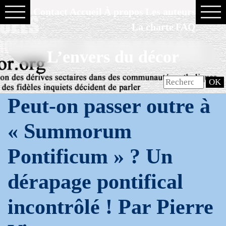
Contact
Accueil
À propos
Les auteurs
La charte
FAQ
L’envers du décor
Peut-on passer outre à
« Summorum
Pontificum » ? Un
dérapage pontifical
incontrôlé ! Par Pierre