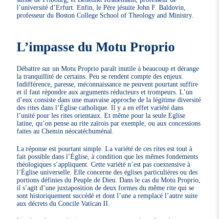
l’université d’Erfurt. Enfin, le Père jésuite John F. Baldovin,
professeur du Boston College School of Theology and Ministry.
L’impasse du Motu Proprio
Débattre sur un Motu Proprio paraît inutile à beaucoup et dérange
la tranquillité de certains. Peu se rendent compte des enjeux.
Indifférence, paresse, méconnaissance ne peuvent pourtant suffire
et il faut répondre aux arguments réducteurs et trompeurs. L’un
d’eux consiste dans une mauvaise approche de la légitime diversité
des rites dans l’Église catholique. Il y a en effet variété dans
l’unité pour les rites orientaux. Et même pour la seule Eglise
latine, qu’on pense au rite zaïrois par exemple, ou aux concessions
faites au Chemin néocatéchuménal.
La réponse est pourtant simple. La variété de ces rites est tout à
fait possible dans l’Église, à condition que les mêmes fondements
théologiques s’appliquent. Cette variété n’est pas coextensive à
l’Église universelle. Elle concerne des églises particulières ou des
portions définies du Peuple de Dieu. Dans le cas du Motu Proprio,
il s’agit d’une juxtaposition de deux formes du même rite qui se
sont historiquement succédé et dont l’une a remplacé l’autre suite
aux décrets du Concile Vatican II.