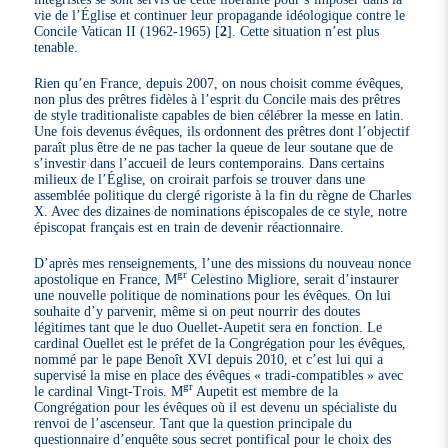
vie de l’Église et continuer leur propagande idéologique contre le
Concile Vatican II (1962-1965)
[
2
]
. Cette situation n’est plus
tenable.
Rien qu’en France, depuis 2007, on nous choisit comme évêques,
non plus des prêtres fidèles à l’esprit du Concile mais des prêtres
de style traditionaliste capables de bien célébrer la messe en latin.
Une fois devenus évêques, ils ordonnent des prêtres dont l’objectif
paraît plus être de ne pas tacher la queue de leur soutane que de
s’investir dans l’accueil de leurs contemporains. Dans certains
milieux de l’Église, on croirait parfois se trouver dans une
assemblée politique du clergé rigoriste à la fin du règne de Charles
X. Avec des dizaines de nominations épiscopales de ce style, notre
épiscopat français est en train de devenir réactionnaire.
D’après mes renseignements, l’une des missions du nouveau nonce
gr
apostolique en France, M
Celestino Migliore, serait d’instaurer
une nouvelle politique de nominations pour les évêques. On lui
souhaite d’y parvenir, même si on peut nourrir des doutes
légitimes tant que le duo Ouellet-Aupetit sera en fonction. Le
cardinal Ouellet est le préfet de la Congrégation pour les évêques,
nommé par le pape Benoît XVI depuis 2010, et c’est lui qui a
supervisé la mise en place des évêques « tradi-compatibles » avec
gr
le cardinal Vingt-Trois. M
Aupetit est membre de la
Congrégation pour les évêques où il est devenu un spécialiste du
renvoi de l’ascenseur. Tant que la question principale du
questionnaire d’enquête sous secret pontifical pour le choix des