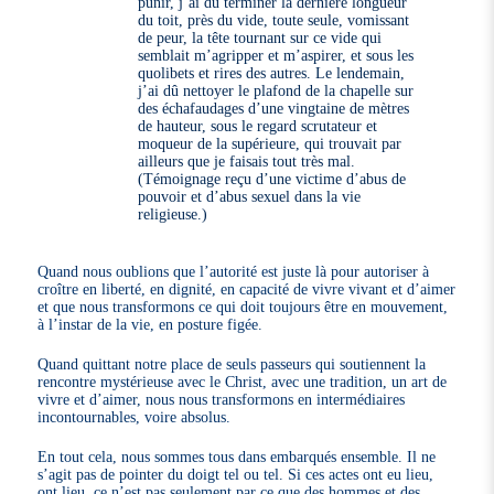
punir, j’ai dû terminer la dernière longueur
du toit, près du vide, toute seule, vomissant
de peur, la tête tournant sur ce vide qui
semblait m’agripper et m’aspirer, et sous les
quolibets et rires des autres. Le lendemain,
j’ai dû nettoyer le plafond de la chapelle sur
des échafaudages d’une vingtaine de mètres
de hauteur, sous le regard scrutateur et
moqueur de la supérieure, qui trouvait par
ailleurs que je faisais tout très mal.
(Témoignage reçu d’une victime d’abus de
pouvoir et d’abus sexuel dans la vie
religieuse.)
Quand nous oublions que l’autorité est juste là pour autoriser à
croître en liberté, en dignité, en capacité de vivre vivant et d’aimer
et que nous transformons ce qui doit toujours être en mouvement,
à l’instar de la vie, en posture figée.
Quand quittant notre place de seuls passeurs qui soutiennent la
rencontre mystérieuse avec le Christ, avec une tradition, un art de
vivre et d’aimer, nous nous transformons en intermédiaires
incontournables, voire absolus.
En tout cela, nous sommes tous dans embarqués ensemble. Il ne
s’agit pas de pointer du doigt tel ou tel. Si ces actes ont eu lieu,
ont lieu, ce n’est pas seulement par ce que des hommes et des