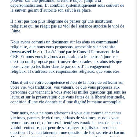
pouvoir sur une personne, la rendre objet, jusqu’à la
dépersonnalisation. Et combien systématiquement sous couvert de
la sauver, gérant d’autorité son salut à sa place.
Il n’est pas non plus illégitime de penser qu’une institution
religieuse qui ne réagit pas au viol de l’enfance autorise le viol de
l’âme.
Nous avons commis un document sur les abus en communauté
religieuse, que nous vous proposons, accessible sur notre site
(
www.avref.fr
). Il a été loué par le Conseil Permanent de la
CEF. Et nous vous invitons à nous aider à le mettre à jour, car
c’est un outil proposé pour trouver des parades aux abus tels que
nous avons pu les lister dans le parcours d’un engagement
religieux. Il s’adresse aux responsables religieux, que vous êtes.
Mais il est de votre compétence et non de la nôtre de réfléchir sur
votre vie, vos traditions, vos valeurs, ce que vous proposez aux
personnes qui viennent à vous avec les milles questions qui sont les
leurs, et sur la préservation que vous faites de la liberté spirituelle,
condition d’une vie donnée et d’une dignité humaine accomplie.
Pour nous, nous ne nous adressons à vous que comme anciennes
victimes, parents de victimes, aidants de victimes, et nous vous
remontons un cri, qu’on serait tenté systématiquement de ne pas
vouloir entendre, par peur de se trouver fragilisés ou remis en
question. Il y a certainement une question de foi, secrète à chacun.