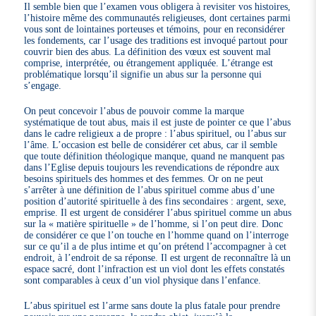
Il semble bien que l’examen vous obligera à revisiter vos histoires,
l’histoire même des communautés religieuses, dont certaines parmi
vous sont de lointaines porteuses et témoins, pour en reconsidérer
les fondements, car l’usage des traditions est invoqué partout pour
couvrir bien des abus. La définition des vœux est souvent mal
comprise, interprétée, ou étrangement appliquée. L’étrange est
problématique lorsqu’il signifie un abus sur la personne qui
s’engage.
On peut concevoir l’abus de pouvoir comme la marque
systématique de tout abus, mais il est juste de pointer ce que l’abus
dans le cadre religieux a de propre : l’abus spirituel, ou l’abus sur
l’âme. L’occasion est belle de considérer cet abus, car il semble
que toute définition théologique manque, quand ne manquent pas
dans l’Eglise depuis toujours les revendications de répondre aux
besoins spirituels des hommes et des femmes. Or on ne peut
s’arrêter à une définition de l’abus spirituel comme abus d’une
position d’autorité spirituelle à des fins secondaires : argent, sexe,
emprise. Il est urgent de considérer l’abus spirituel comme un abus
sur la « matière spirituelle » de l’homme, si l’on peut dire. Donc
de considérer ce que l’on touche en l’homme quand on l’interroge
sur ce qu’il a de plus intime et qu’on prétend l’accompagner à cet
endroit, à l’endroit de sa réponse. Il est urgent de reconnaître là un
espace sacré, dont l’infraction est un viol dont les effets constatés
sont comparables à ceux d’un viol physique dans l’enfance.
L’abus spirituel est l’arme sans doute la plus fatale pour prendre