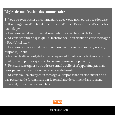
Règles de modération des commentaires
1- Vous pouvez poster un commentaire avec votre nom ou un pseudonyme.
2- Il ne s’agit pas d’un tchat privé : merci d’aller à l’essentiel et d’éviter les
bavardages.
3- Les commentaires doivent être en relation avec le sujet de l’article.
4- Si vous répondez à quelqu’un, mentionnez-le au début de votre message :
« Pour Untel :… »
5- Les commentaires ne doivent contenir aucun caractère raciste, sexiste,
propos injurieux…
6- En cas de désaccord, évitez les attaques ad hominem mais répondez sur le
fond. (Et ne répondez que si cela en vaut vraiment la peine…)
7- Pensez à renseigner votre adresse email : celle-ci n’apparaitra pas mais
nous permettra de vous contacter en cas de besoin.
8- Si vous voulez envoyer un message au responsable du site, merci de ne
pas passer par le forum, mais par le formulaire de contact (dans le menu
principal, tout en haut à gauche).
Plan du site Web