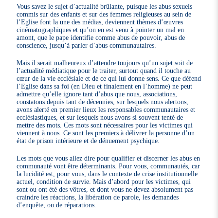
Vous savez le sujet d’actualité brûlante, puisque les abus sexuels
commis sur des enfants et sur des femmes religieuses au sein de
l’Eglise font la une des médias, deviennent thèmes d’œuvres
cinématographiques et qu’on en est venu à pointer un mal en
amont, que le pape identifie comme abus de pouvoir, abus de
conscience, jusqu’à parler d’abus communautaires.
Mais il serait malheureux d’attendre toujours qu’un sujet soit de
l’actualité médiatique pour le traiter, surtout quand il touche au
cœur de la vie ecclésiale et de ce qui lui donne sens. Ce que défend
l’Eglise dans sa foi (en Dieu et finalement en l’homme) ne peut
admettre qu’elle ignore tant d’abus que nous, associations,
constatons depuis tant de décennies, sur lesquels nous alertons,
avons alerté en premier lieux les responsables communautaires et
ecclésiastiques, et sur lesquels nous avons si souvent tenté de
mettre des mots. Ces mots sont nécessaires pour les victimes qui
viennent à nous. Ce sont les premiers à délivrer la personne d’un
état de prison intérieure et de dénuement psychique.
Les mots que vous allez dire pour qualifier et discerner les abus en
communauté vont être déterminants. Pour vous, communautés, car
la lucidité est, pour vous, dans le contexte de crise institutionnelle
actuel, condition de survie. Mais d’abord pour les victimes, qui
sont ou ont été des vôtres, et dont vous ne devez absolument pas
craindre les réactions, la libération de parole, les demandes
d’enquête, ou de réparations.