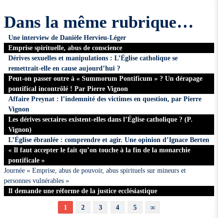
Dans la même rubrique…
Une interview de Danièle Hervieu-Léger
Emprise spirituelle, abus de conscience
Dérives sexuelles et manipulations : L’Église catholique se
remettrait-elle en cause aujourd’hui ?
Peut-on passer outre à « Summorum Pontificum » ? Un dérapage
pontifical incontrôlé ! Par Pierre Vignon
Affaire Preynat : l’indemnité des victimes en question, par Pierre
Vignon
Les dérives sectaires existent-elles dans l’Église catholique ? (P.
Vignon)
L’Église ébranlée : comprendre et agir. Une opinion d’Ignace Berten
« Il faut accepter le fait qu’on touche à la fin de la monarchie
pontificale »
Journée « Emprise, abus de pouvoir, abus spirituels sur mineurs et
personnes vulnérables »
Il demande une réforme de la justice ecclésiastique
1
2
3
4
5
∞