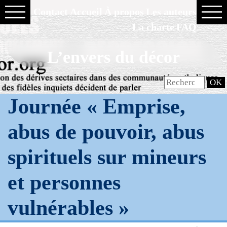
Contact
Accueil
À propos
Les auteurs
La charte
FAQ
L’envers du décor
Journée « Emprise,
abus de pouvoir, abus
spirituels sur mineurs
et personnes
vulnérables »