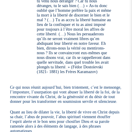
tu venu nous déranger ? Car tu nous
déranges, tu le sais bien (…) « As-tu donc
oublié que l’homme préfère la paix et même
la mort à la liberté de discerner le bien et le
mal ? (…) Tu as accru la liberté humaine au
lieu de la confisquer et tu as ainsi imposé
pour toujours à l’être moral les affres de
cette liberté. (…) Nous les persuaderons
qu’ils ne seront vraiment libres qu’en
abdiquant leur liberté en notre faveur. Eh
bien, dirons-nous la vérité ou mentirons-
nous ? Ils se convaincront eux-mêmes que
nous disons vrai, car ils se rappelleront dans
quelle servitude, dans quel trouble les avait
plongés ta liberté. » (Fédor Dostoïevski
(1821- 1881) les Frères Karamazov)
Ce qui nous réunit aujourd’hui, bien tristement, c’est le mensonge,
l’imposture, l’usurpation qui vont abuser la liberté de la foi, de la
rencontre vivante du Christ, de la générosité et du désir de tout
donner pour les transformer en soumission servile et silencieuse.
Quant au lieu de dilater la vie, la liberté de vivre en Christ depuis
sa chair, l’abus de pouvoir, l’abus spirituel viennent étouffer
l’esprit alerte et le bon sens pour chosifier Dieu et sa parole
ramenée alors à des éléments de langage, à des phrases
automatiques.