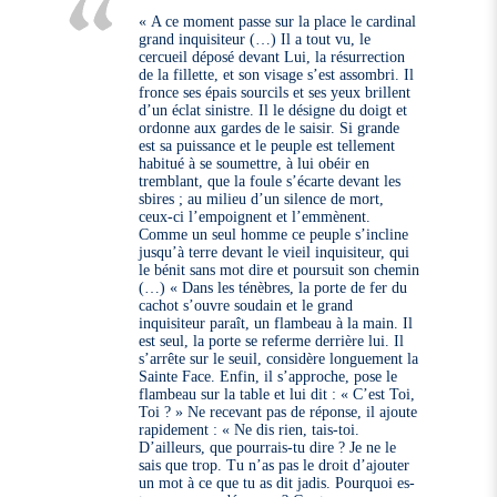
« A ce moment passe sur la place le cardinal
grand inquisiteur (…) Il a tout vu, le
cercueil déposé devant Lui, la résurrection
de la fillette, et son visage s’est assombri. Il
fronce ses épais sourcils et ses yeux brillent
d’un éclat sinistre. Il le désigne du doigt et
ordonne aux gardes de le saisir. Si grande
est sa puissance et le peuple est tellement
habitué à se soumettre, à lui obéir en
tremblant, que la foule s’écarte devant les
sbires ; au milieu d’un silence de mort,
ceux-ci l’empoignent et l’emmènent.
Comme un seul homme ce peuple s’incline
jusqu’à terre devant le vieil inquisiteur, qui
le bénit sans mot dire et poursuit son chemin
(…) « Dans les ténèbres, la porte de fer du
cachot s’ouvre soudain et le grand
inquisiteur paraît, un flambeau à la main. Il
est seul, la porte se referme derrière lui. Il
s’arrête sur le seuil, considère longuement la
Sainte Face. Enfin, il s’approche, pose le
flambeau sur la table et lui dit : « C’est Toi,
Toi ? » Ne recevant pas de réponse, il ajoute
rapidement : « Ne dis rien, tais-toi.
D’ailleurs, que pourrais-tu dire ? Je ne le
sais que trop. Tu n’as pas le droit d’ajouter
un mot à ce que tu as dit jadis. Pourquoi es-