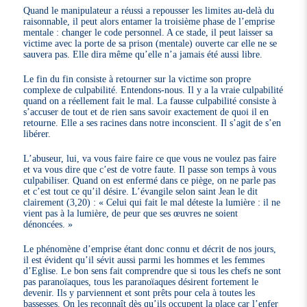
Quand le manipulateur a réussi a repousser les limites au-delà du
raisonnable, il peut alors entamer la troisième phase de l’emprise
mentale : changer le code personnel. A ce stade, il peut laisser sa
victime avec la porte de sa prison (mentale) ouverte car elle ne se
sauvera pas. Elle dira même qu’elle n’a jamais été aussi libre.
Le fin du fin consiste à retourner sur la victime son propre
complexe de culpabilité. Entendons-nous. Il y a la vraie culpabilité
quand on a réellement fait le mal. La fausse culpabilité consiste à
s’accuser de tout et de rien sans savoir exactement de quoi il en
retourne. Elle a ses racines dans notre inconscient. Il s’agit de s’en
libérer.
L’abuseur, lui, va vous faire faire ce que vous ne voulez pas faire
et va vous dire que c’est de votre faute. Il passe son temps à vous
culpabiliser. Quand on est enfermé dans ce piège, on ne parle pas
et c’est tout ce qu’il désire. L’évangile selon saint Jean le dit
clairement (3,20) : « Celui qui fait le mal déteste la lumière : il ne
vient pas à la lumière, de peur que ses œuvres ne soient
dénoncées. »
Le phénomène d’emprise étant donc connu et décrit de nos jours,
il est évident qu’il sévit aussi parmi les hommes et les femmes
d’Eglise. Le bon sens fait comprendre que si tous les chefs ne sont
pas paranoïaques, tous les paranoïaques désirent fortement le
devenir. Ils y parviennent et sont prêts pour cela à toutes les
bassesses. On les reconnaît dès qu’ils occupent la place car l’enfer