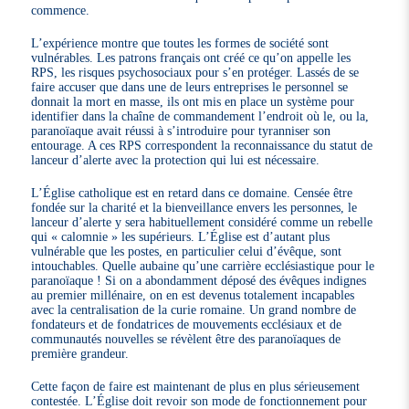
commence.
L’expérience montre que toutes les formes de société sont
vulnérables. Les patrons français ont créé ce qu’on appelle les
RPS, les risques psychosociaux pour s’en protéger. Lassés de se
faire accuser que dans une de leurs entreprises le personnel se
donnait la mort en masse, ils ont mis en place un système pour
identifier dans la chaîne de commandement l’endroit où le, ou la,
paranoïaque avait réussi à s’introduire pour tyranniser son
entourage. A ces RPS correspondent la reconnaissance du statut de
lanceur d’alerte avec la protection qui lui est nécessaire.
L’Église catholique est en retard dans ce domaine. Censée être
fondée sur la charité et la bienveillance envers les personnes, le
lanceur d’alerte y sera habituellement considéré comme un rebelle
qui « calomnie » les supérieurs. L’Église est d’autant plus
vulnérable que les postes, en particulier celui d’évêque, sont
intouchables. Quelle aubaine qu’une carrière ecclésiastique pour le
paranoïaque ! Si on a abondamment déposé des évêques indignes
au premier millénaire, on en est devenus totalement incapables
avec la centralisation de la curie romaine. Un grand nombre de
fondateurs et de fondatrices de mouvements ecclésiaux et de
communautés nouvelles se révèlent être des paranoïaques de
première grandeur.
Cette façon de faire est maintenant de plus en plus sérieusement
contestée. L’Église doit revoir son mode de fonctionnement pour