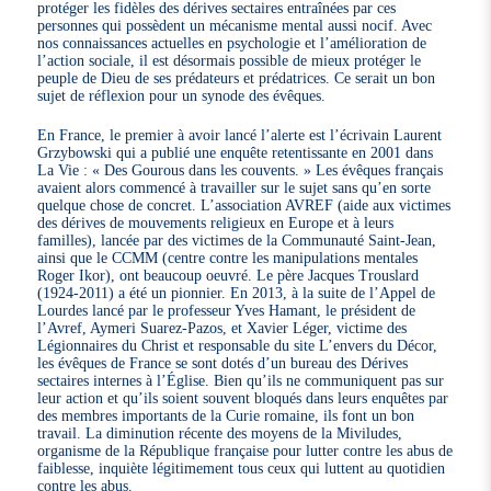
protéger les fidèles des dérives sectaires entraînées par ces
personnes qui possèdent un mécanisme mental aussi nocif. Avec
nos connaissances actuelles en psychologie et l’amélioration de
l’action sociale, il est désormais possible de mieux protéger le
peuple de Dieu de ses prédateurs et prédatrices. Ce serait un bon
sujet de réflexion pour un synode des évêques.
En France, le premier à avoir lancé l’alerte est l’écrivain Laurent
Grzybowski qui a publié une enquête retentissante en 2001 dans
La Vie : « Des Gourous dans les couvents. » Les évêques français
avaient alors commencé à travailler sur le sujet sans qu’en sorte
quelque chose de concret. L’association AVREF (aide aux victimes
des dérives de mouvements religieux en Europe et à leurs
familles), lancée par des victimes de la Communauté Saint-Jean,
ainsi que le CCMM (centre contre les manipulations mentales
Roger Ikor), ont beaucoup oeuvré. Le père Jacques Trouslard
(1924-2011) a été un pionnier. En 2013, à la suite de l’Appel de
Lourdes lancé par le professeur Yves Hamant, le président de
l’Avref, Aymeri Suarez-Pazos, et Xavier Léger, victime des
Légionnaires du Christ et responsable du site L’envers du Décor,
les évêques de France se sont dotés d’un bureau des Dérives
sectaires internes à l’Église. Bien qu’ils ne communiquent pas sur
leur action et qu’ils soient souvent bloqués dans leurs enquêtes par
des membres importants de la Curie romaine, ils font un bon
travail. La diminution récente des moyens de la Miviludes,
organisme de la République française pour lutter contre les abus de
faiblesse, inquiète légitimement tous ceux qui luttent au quotidien
contre les abus.