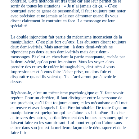
contraire. Cette méthode est très utile car elle leur permet de se
sortir de toutes les situations : « Je n’ai jamais dit ça. » C’est
pourquoi avec ce genre de personnalité, il faut toujours tout noter
avec précision et ne jamais se laisser démonter quand ils vous
disent clairement le contraire en face. Le mensonge est leur
spécialité.
La double injonction fait partie du mécanisme inconscient de la
manipulation. C’est plus fort qu’eux. Les abuseurs disent toujours
deux demi-vérités. Mais attention : à deux demi-vérités ne
répondent pas deux autres demi-vérités mais deux demi-
mensonges. Et c’est en cherchant la partie manquante, cachée par
la demi-vérité, qu’on peut les coincer. Vous les voyez alors
prendre des crises de colère inimaginables, destinées à vous
impressionner et à vous faire lâcher prise, ou alors fuir et
disparaître quand ils voient qu’ils n’arriveront pas à avoir le
dessus.
Répétons-le, c’est un mécanisme psychologique qu’il faut savoir
repérer. Pour un chrétien, il faut distinguer entre la personne de
son prochain, qu’il faut toujours aimer, et les mécanisme qu’il met
en œuvre et avec lesquels il faut être intraitable. De toute façon un
manipulateur est quelqu’un qui ne s’aime pas lui-même. Il existe
au travers des autres, particulièrement des bonnes personnes, qui se
laissent faire en les vampirisant. Lui montrer qu’on l’aime sans
entrer dans son jeu est la meilleure façon de le démasquer et de le
faire fuir.