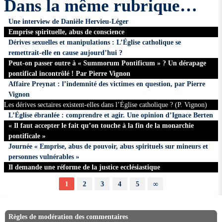
Dans la même rubrique…
Une interview de Danièle Hervieu-Léger
Emprise spirituelle, abus de conscience
Dérives sexuelles et manipulations : L’Église catholique se
remettrait-elle en cause aujourd’hui ?
Peut-on passer outre à « Summorum Pontificum » ? Un dérapage
pontifical incontrôlé ! Par Pierre Vignon
Affaire Preynat : l’indemnité des victimes en question, par Pierre
Vignon
Les dérives sectaires existent-elles dans l’Église catholique ? (P. Vignon)
L’Église ébranlée : comprendre et agir. Une opinion d’Ignace Berten
« Il faut accepter le fait qu’on touche à la fin de la monarchie
pontificale »
Journée « Emprise, abus de pouvoir, abus spirituels sur mineurs et
personnes vulnérables »
Il demande une réforme de la justice ecclésiastique
1
2
3
4
5
∞
Règles de modération des commentaires