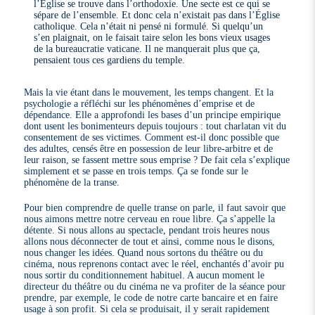
l’Église se trouve dans l’orthodoxie. Une secte est ce qui se
sépare de l’ensemble. Et donc cela n’existait pas dans l’Église
catholique. Cela n’était ni pensé ni formulé. Si quelqu’un
s’en plaignait, on le faisait taire selon les bons vieux usages
de la bureaucratie vaticane. Il ne manquerait plus que ça,
pensaient tous ces gardiens du temple.
Mais la vie étant dans le mouvement, les temps changent. Et la
psychologie a réfléchi sur les phénomènes d’emprise et de
dépendance. Elle a approfondi les bases d’un principe empirique
dont usent les bonimenteurs depuis toujours : tout charlatan vit du
consentement de ses victimes. Comment est-il donc possible que
des adultes, censés être en possession de leur libre-arbitre et de
leur raison, se fassent mettre sous emprise ? De fait cela s’explique
simplement et se passe en trois temps. Ça se fonde sur le
phénomène de la transe.
Pour bien comprendre de quelle transe on parle, il faut savoir que
nous aimons mettre notre cerveau en roue libre. Ça s’appelle la
détente. Si nous allons au spectacle, pendant trois heures nous
allons nous déconnecter de tout et ainsi, comme nous le disons,
nous changer les idées. Quand nous sortons du théâtre ou du
cinéma, nous reprenons contact avec le réel, enchantés d’avoir pu
nous sortir du conditionnement habituel. A aucun moment le
directeur du théâtre ou du cinéma ne va profiter de la séance pour
prendre, par exemple, le code de notre carte bancaire et en faire
usage à son profit. Si cela se produisait, il y serait rapidement