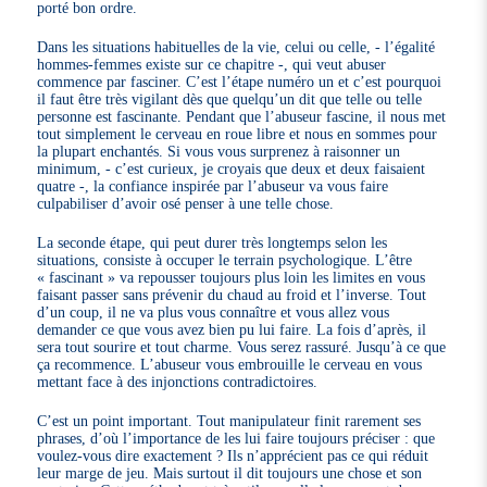
porté bon ordre.
Dans les situations habituelles de la vie, celui ou celle, - l’égalité
hommes-femmes existe sur ce chapitre -, qui veut abuser
commence par fasciner. C’est l’étape numéro un et c’est pourquoi
il faut être très vigilant dès que quelqu’un dit que telle ou telle
personne est fascinante. Pendant que l’abuseur fascine, il nous met
tout simplement le cerveau en roue libre et nous en sommes pour
la plupart enchantés. Si vous vous surprenez à raisonner un
minimum, - c’est curieux, je croyais que deux et deux faisaient
quatre -, la confiance inspirée par l’abuseur va vous faire
culpabiliser d’avoir osé penser à une telle chose.
La seconde étape, qui peut durer très longtemps selon les
situations, consiste à occuper le terrain psychologique. L’être
« fascinant » va repousser toujours plus loin les limites en vous
faisant passer sans prévenir du chaud au froid et l’inverse. Tout
d’un coup, il ne va plus vous connaître et vous allez vous
demander ce que vous avez bien pu lui faire. La fois d’après, il
sera tout sourire et tout charme. Vous serez rassuré. Jusqu’à ce que
ça recommence. L’abuseur vous embrouille le cerveau en vous
mettant face à des injonctions contradictoires.
C’est un point important. Tout manipulateur finit rarement ses
phrases, d’où l’importance de les lui faire toujours préciser : que
voulez-vous dire exactement ? Ils n’apprécient pas ce qui réduit
leur marge de jeu. Mais surtout il dit toujours une chose et son