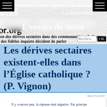
Contact
Accueil
À propos
Les auteurs
La charte
FAQ
L’envers du décor
Les dérives sectaires
existent-elles dans
l’Église catholique ?
(P. Vignon)
Mardi 19 mai 2020
Il y a encore peu, la réponse était négative. Par principe