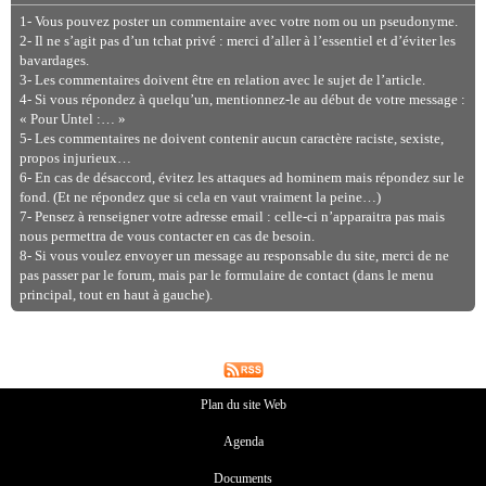
1- Vous pouvez poster un commentaire avec votre nom ou un pseudonyme.
2- Il ne s’agit pas d’un tchat privé : merci d’aller à l’essentiel et d’éviter les
bavardages.
3- Les commentaires doivent être en relation avec le sujet de l’article.
4- Si vous répondez à quelqu’un, mentionnez-le au début de votre message :
« Pour Untel :… »
5- Les commentaires ne doivent contenir aucun caractère raciste, sexiste,
propos injurieux…
6- En cas de désaccord, évitez les attaques ad hominem mais répondez sur le
fond. (Et ne répondez que si cela en vaut vraiment la peine…)
7- Pensez à renseigner votre adresse email : celle-ci n’apparaitra pas mais
nous permettra de vous contacter en cas de besoin.
8- Si vous voulez envoyer un message au responsable du site, merci de ne
pas passer par le forum, mais par le formulaire de contact (dans le menu
principal, tout en haut à gauche).
Plan du site Web
Agenda
Documents