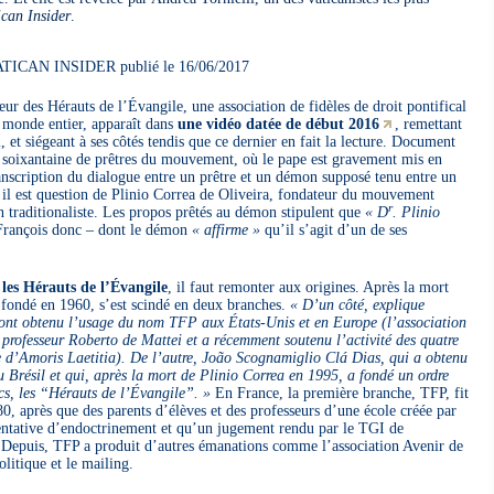
ican Insider
.
CAN INSIDER publié le 16/06/2017
eur des Hérauts de l’Évangile, une association de fidèles de droit pontifical
e monde entier, apparaît dans
une vidéo datée de début 2016
, remettant
 et siégeant à ses côtés tendis que ce dernier en fait la lecture. Document
 soixantaine de prêtres du mouvement, où le pape est gravement mis en
anscription du dialogue entre un prêtre et un démon supposé tenu entre un
 il est question de Plinio Correa de Oliveira, fondateur du mouvement
r
n traditionaliste. Les propos prêtés au démon stipulent que
« D
. Plinio
François donc – dont le démon
« affirme »
qu’il s’agit d’un de ses
les Hérauts de l’Évangile
, il faut remonter aux origines. Après la mort
fondé en 1960, s’est scindé en deux branches.
« D’un côté, explique
ont obtenu l’usage du nom TFP aux États-Unis et en Europe (l’association
u professeur Roberto de Mattei et a récemment soutenu l’activité des quatre
 d’
Amoris Laetitia
). De l’autre, João Scognamiglio Clá Dias, qui a obtenu
au Brésil et qui, après la mort de Plinio Correa en 1995, a fondé un ordre
ïcs, les “Hérauts de l’Évangile”. »
En France, la première branche, TFP, fit
0, après que des parents d’élèves et des professeurs d’une école créée par
entative d’endoctrinement et qu’un jugement rendu par le TGI de
 Depuis, TFP a produit d’autres émanations comme l’association Avenir de
olitique et le mailing.