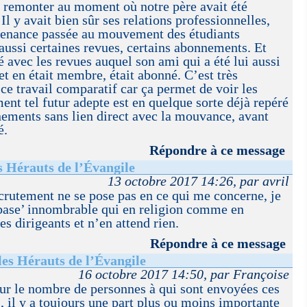
 remonter au moment où notre père avait été
l y avait bien sûr ses relations professionnelles,
rtenance passée au mouvement des étudiants
 aussi certaines revues, certains abonnements. Et
avec les revues auquel son ami qui a été lui aussi
et en était membre, était abonné. C’est très
 ce travail comparatif car ça permet de voir les
nt tel futur adepte est en quelque sorte déjà repéré
nements sans lien direct avec la mouvance, avant
é.
Répondre à ce message
s Hérauts de l’Évangile
13 octobre 2017 14:26, par avril
crutement ne se pose pas en ce qui me concerne, je
 ’base’ innombrable qui en religion comme en
es dirigeants et n’en attend rien.
Répondre à ce message
les Hérauts de l’Évangile
16 octobre 2017 14:50, par Françoise
ur le nombre de personnes à qui sont envoyées ces
 il y a toujours une part plus ou moins importante