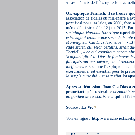
Les Hérauts de l’Évangile font actuell
Or, explique Tornielli, il se trouve qu
association de fidèles du millénaire à av
pontifical pour les laïcs, en 2001, font 
même démissionné le 12 juin 2017. Parmi
sociologue Massimo Introvigne
(spéciali
extravagant rendu à une sorte de trinité
Monseigneur Cia Dias lui-même”. »
Et b
culte secret, qui selon certains, serait a
Tornielli,
« ce qui complique encore plus
Scognamiglio Cia Dias, le fondateur des H
fabriqués par eux-mêmes, car il tiennent
inefficaces »
. Comme l’explique un célèb
exorcismes, il est essentiel pour le prêtre
la simple curiosité »
et se méfier lorsqu
Après sa démission, Joao Cia Dias a e
promettant qu’il resterait
« disponible p
un gardien de ce charisme »
qui lui fut
«
Source :
La Vie
Voir en ligne :
http://www.lavie.fr/relig