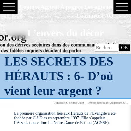
Contact
Accueil
À propos
Les auteurs
La charte
FAQ
L’envers du décor
LES SECRETS DES
HÉRAUTS : 6- D’où
vient leur argent ?
Dimanche 27 octobre 2019 — Dernier ajout lundi 28 octobre 2019
La première organisation liée aux Hérauts de l’Évangile a été
fondée par Clá Dias en septembre 1997. Elle s’appelait
l’Association culturelle Notre-Dame de Fatima (ACNSF).