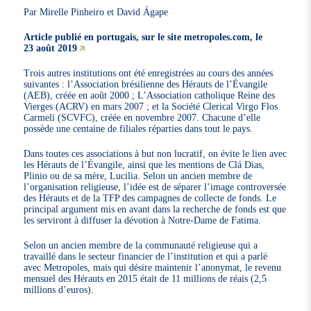
Par Mirelle Pinheiro et David Ágape
Article publié en portugais, sur le site metropoles.com, le
23 août 2019
Trois autres institutions ont été enregistrées au cours des années
suivantes : l’Association brésilienne des Hérauts de l’Évangile
(AEB), créée en août 2000 ; L’Association catholique Reine des
Vierges (ACRV) en mars 2007 ; et la Société Clerical Virgo Flos
Carmeli (SCVFC), créée en novembre 2007. Chacune d’elle
possède une centaine de filiales réparties dans tout le pays.
Dans toutes ces associations à but non lucratif, on évite le lien avec
les Hérauts de l’Évangile, ainsi que les mentions de Clá Dias,
Plinio ou de sa mère, Lucilia. Selon un ancien membre de
l’organisation religieuse, l’idée est de séparer l’image controversée
des Hérauts et de la TFP des campagnes de collecte de fonds. Le
principal argument mis en avant dans la recherche de fonds est que
les serviront à diffuser la dévotion à Notre-Dame de Fatima.
Selon un ancien membre de la communauté religieuse qui a
travaillé dans le secteur financier de l’institution et qui a parlé
avec Metropoles, mais qui désire maintenir l’anonymat, le revenu
mensuel des Hérauts en 2015 était de 11 millions de réais (2,5
millions d’euros).