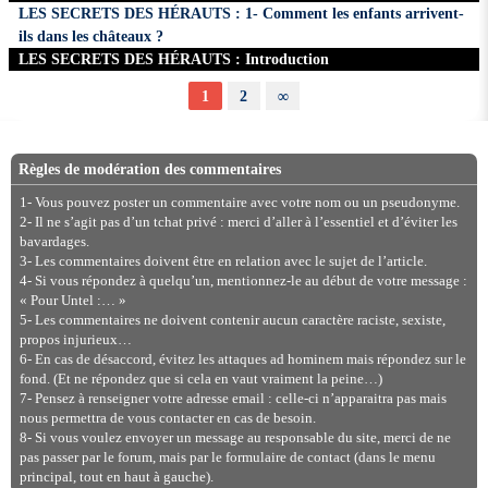
LES SECRETS DES HÉRAUTS : 1- Comment les enfants arrivent-
ils dans les châteaux ?
LES SECRETS DES HÉRAUTS : Introduction
1
2
∞
Règles de modération des commentaires
1- Vous pouvez poster un commentaire avec votre nom ou un pseudonyme.
2- Il ne s’agit pas d’un tchat privé : merci d’aller à l’essentiel et d’éviter les
bavardages.
3- Les commentaires doivent être en relation avec le sujet de l’article.
4- Si vous répondez à quelqu’un, mentionnez-le au début de votre message :
« Pour Untel :… »
5- Les commentaires ne doivent contenir aucun caractère raciste, sexiste,
propos injurieux…
6- En cas de désaccord, évitez les attaques ad hominem mais répondez sur le
fond. (Et ne répondez que si cela en vaut vraiment la peine…)
7- Pensez à renseigner votre adresse email : celle-ci n’apparaitra pas mais
nous permettra de vous contacter en cas de besoin.
8- Si vous voulez envoyer un message au responsable du site, merci de ne
pas passer par le forum, mais par le formulaire de contact (dans le menu
principal, tout en haut à gauche).