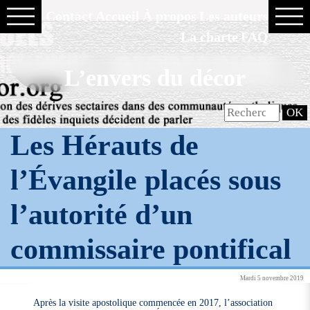
Contact
Accueil
À propos
Les auteurs
La charte
FAQ
L’envers du décor
Les Hérauts de
l’Évangile placés sous
l’autorité d’un
commissaire pontifical
Mardi 5 novembre 2019
Après la visite apostolique commencée en 2017, l’association