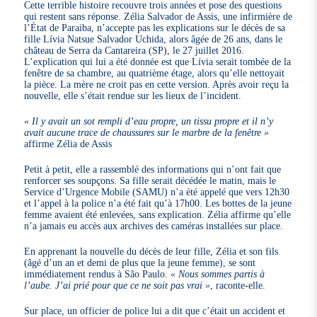
Cette terrible histoire recouvre trois années et pose des questions
qui restent sans réponse. Zélia Salvador de Assis, une infirmière de
l’État de Paraiba, n’accepte pas les explications sur le décès de sa
fille Lívia Natsue Salvador Uchida, alors âgée de 26 ans, dans le
château de Serra da Cantareira (SP), le 27 juillet 2016.
L’explication qui lui a été donnée est que Lívia serait tombée de la
fenêtre de sa chambre, au quatrième étage, alors qu’elle nettoyait
la pièce. La mère ne croit pas en cette version. Après avoir reçu la
nouvelle, elle s’était rendue sur les lieux de l’incident.
« Il y avait un sot rempli d’eau propre, un tissu propre et il n’y
avait aucune trace de chaussures sur le marbre de la fenêtre »
affirme Zélia de Assis
Petit à petit, elle a rassemblé des informations qui n’ont fait que
renforcer ses soupçons. Sa fille serait décédée le matin, mais le
Service d’Urgence Mobile (SAMU) n’a été appelé que vers 12h30
et l’appel à la police n’a été fait qu’à 17h00. Les bottes de la jeune
femme avaient été enlevées, sans explication. Zélia affirme qu’elle
n’a jamais eu accès aux archives des caméras installées sur place.
En apprenant la nouvelle du décès de leur fille, Zélia et son fils
(âgé d’un an et demi de plus que la jeune femme), se sont
immédiatement rendus à São Paulo.
« Nous sommes partis à
l’aube. J’ai prié pour que ce ne soit pas vrai »
, raconte-elle.
Sur place, un officier de police lui a dit que c’était un accident et