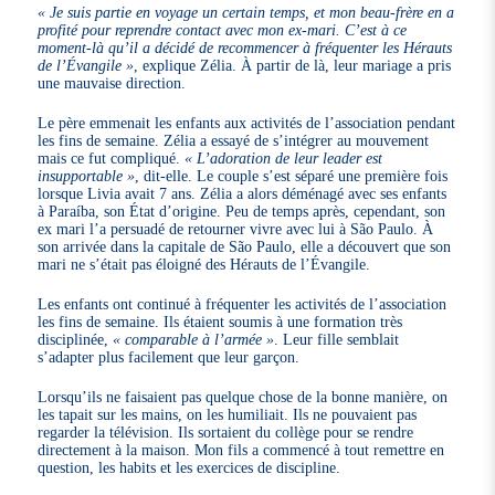
« Je suis partie en voyage un certain temps, et mon beau-frère en a
profité pour reprendre contact avec mon ex-mari. C’est à ce
moment-là qu’il a décidé de recommencer à fréquenter les Hérauts
de l’Évangile »
, explique Zélia. À partir de là, leur mariage a pris
une mauvaise direction.
Le père emmenait les enfants aux activités de l’association pendant
les fins de semaine. Zélia a essayé de s’intégrer au mouvement
mais ce fut compliqué.
« L’adoration de leur leader est
insupportable »
, dit-elle. Le couple s’est séparé une première fois
lorsque Livia avait 7 ans. Zélia a alors déménagé avec ses enfants
à Paraíba, son État d’origine. Peu de temps après, cependant, son
ex mari l’a persuadé de retourner vivre avec lui à São Paulo. À
son arrivée dans la capitale de São Paulo, elle a découvert que son
mari ne s’était pas éloigné des Hérauts de l’Évangile.
Les enfants ont continué à fréquenter les activités de l’association
les fins de semaine. Ils étaient soumis à une formation très
disciplinée,
« comparable à l’armée »
. Leur fille semblait
s’adapter plus facilement que leur garçon.
Lorsqu’ils ne faisaient pas quelque chose de la bonne manière, on
les tapait sur les mains, on les humiliait. Ils ne pouvaient pas
regarder la télévision. Ils sortaient du collège pour se rendre
directement à la maison. Mon fils a commencé à tout remettre en
question, les habits et les exercices de discipline.