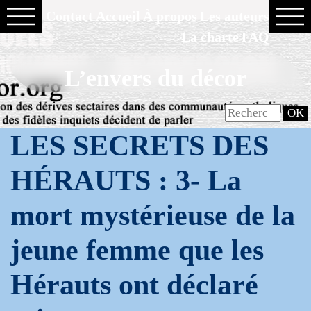
Contact
Accueil
À propos
Les auteurs
La charte
FAQ
L’envers du décor
LES SECRETS DES
HÉRAUTS : 3- La
mort mystérieuse de la
jeune femme que les
Hérauts ont déclaré