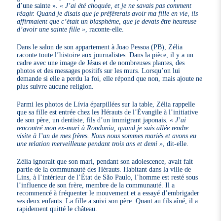
d’une sainte ».
« J’ai été choquée, et je ne savais pas comment
réagir. Quand je disais que je préférerais avoir ma fille en vie, ils
affirmaient que c’était un blasphème, que je devais être heureuse
d’avoir une sainte fille »
, raconte-elle.
Dans le salon de son appartement à Joao Pessoa (PB), Zélia
raconte toute l’histoire aux journalistes. Dans la pièce, il y a un
cadre avec une image de Jésus et de nombreuses plantes, des
photos et des messages positifs sur les murs. Lorsqu’on lui
demande si elle a perdu la foi, elle répond que non, mais ajoute ne
plus suivre aucune religion.
Parmi les photos de Lívia éparpillées sur la table, Zélia rappelle
que sa fille est entrée chez les Hérauts de l’Évangile à l’initiative
de son père, un dentiste, fils d’un immigrant japonais.
« J’ai
rencontré mon ex-mari à Rondonia, quand je suis allée rendre
visite à l’un de mes frères. Nous nous sommes mariés et avons eu
une relation merveilleuse pendant trois ans et demi »
, dit-elle.
Zélia ignorait que son mari, pendant son adolescence, avait fait
partie de la communauté des Hérauts. Habitant dans la ville de
Lins, à l’intérieur de l’État de São Paulo, l’homme est resté sous
l’influence de son frère, membre de la communauté. Il a
recommencé à fréquenter le mouvement et a essayé d’embrigader
ses deux enfants. La fille a suivi son père. Quant au fils aîné, il a
rapidement quitté le château.