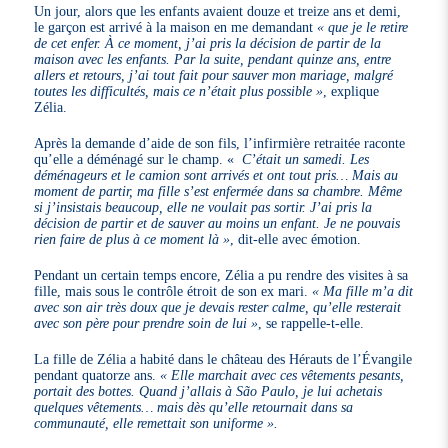
Un jour, alors que les enfants avaient douze et treize ans et demi,
le garçon est arrivé à la maison en me demandant
« que je le retire
de cet enfer. À ce moment, j’ai pris la décision de partir de la
maison avec les enfants. Par la suite, pendant quinze ans, entre
allers et retours, j’ai tout fait pour sauver mon mariage, malgré
toutes les difficultés, mais ce n’était plus possible »
, explique
Zélia.
Après la demande d’aide de son fils, l’infirmière retraitée raconte
qu’elle a déménagé sur le champ. «
C’était un samedi. Les
déménageurs et le camion sont arrivés et ont tout pris… Mais au
moment de partir, ma fille s’est enfermée dans sa chambre. Même
si j’insistais beaucoup, elle ne voulait pas sortir. J’ai pris la
décision de partir et de sauver au moins un enfant. Je ne pouvais
rien faire de plus à ce moment là »
, dit-elle avec émotion.
Pendant un certain temps encore, Zélia a pu rendre des visites à sa
fille, mais sous le contrôle étroit de son ex mari.
« Ma fille m’a dit
avec son air très doux que je devais rester calme, qu’elle resterait
avec son père pour prendre soin de lui »
, se rappelle-t-elle.
La fille de Zélia a habité dans le château des Hérauts de l’Évangile
pendant quatorze ans.
« Elle marchait avec ces vêtements pesants,
portait des bottes. Quand j’allais à São Paulo, je lui achetais
quelques vêtements… mais dès qu’elle retournait dans sa
communauté, elle remettait son uniforme ».