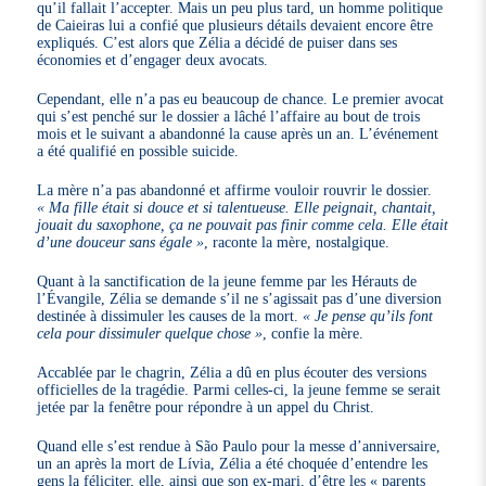
qu’il fallait l’accepter. Mais un peu plus tard, un homme politique
de Caieiras lui a confié que plusieurs détails devaient encore être
expliqués. C’est alors que Zélia a décidé de puiser dans ses
économies et d’engager deux avocats.
Cependant, elle n’a pas eu beaucoup de chance. Le premier avocat
qui s’est penché sur le dossier a lâché l’affaire au bout de trois
mois et le suivant a abandonné la cause après un an. L’événement
a été qualifié en possible suicide.
La mère n’a pas abandonné et affirme vouloir rouvrir le dossier.
« Ma fille était si douce et si talentueuse. Elle peignait, chantait,
jouait du saxophone, ça ne pouvait pas finir comme cela. Elle était
d’une douceur sans égale »
, raconte la mère, nostalgique.
Quant à la sanctification de la jeune femme par les Hérauts de
l’Évangile, Zélia se demande s’il ne s’agissait pas d’une diversion
destinée à dissimuler les causes de la mort.
« Je pense qu’ils font
cela pour dissimuler quelque chose »
, confie la mère.
Accablée par le chagrin, Zélia a dû en plus écouter des versions
officielles de la tragédie. Parmi celles-ci, la jeune femme se serait
jetée par la fenêtre pour répondre à un appel du Christ.
Quand elle s’est rendue à São Paulo pour la messe d’anniversaire,
un an après la mort de Lívia, Zélia a été choquée d’entendre les
gens la féliciter, elle, ainsi que son ex-mari, d’être les « parents