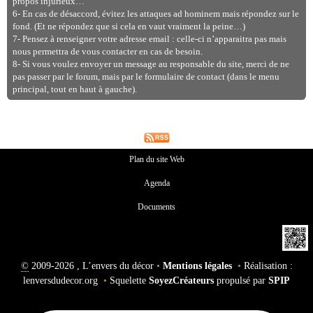
propos injurieux…
6- En cas de désaccord, évitez les attaques ad hominem mais répondez sur le
fond. (Et ne répondez que si cela en vaut vraiment la peine…)
7- Pensez à renseigner votre adresse email : celle-ci n’apparaitra pas mais
nous permettra de vous contacter en cas de besoin.
8- Si vous voulez envoyer un message au responsable du site, merci de ne
pas passer par le forum, mais par le formulaire de contact (dans le menu
principal, tout en haut à gauche).
Plan du site Web
Agenda
Documents
©
2009-2026 , L’envers du décor
•
Mentions légales
•
Réalisation :
lenversdudecor.org
•
Squelette
SoyezCréateurs
propulsé par
SPIP