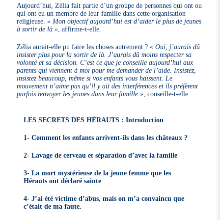
Aujourd’hui, Zélia fait partie d’un groupe de personnes qui ont ou
qui ont eu un membre de leur famille dans cette organisation
religieuse.
« Mon objectif aujourd’hui est d’aider le plus de jeunes
à sortir de là »
, affirme-t-elle.
Zélia aurait-elle pu faire les choses autrement ?
« Oui, j’aurais dû
insister plus pour la sortir de là. J’aurais dû moins respecter sa
volonté et sa décision. C’est ce que je conseille aujourd’hui aux
parents qui viennent à moi pour me demander de l’aide. Insistez,
insistez beaucoup, même si vos enfants vous haïssent. Le
mouvement n’aime pas qu’il y ait des interférences et ils préfèrent
parfois renvoyer les jeunes dans leur famille »
, conseille-t-elle.
LES SECRETS DES HÉRAUTS : Introduction
1- Comment les enfants arrivent-ils dans les châteaux ?
2- Lavage de cerveau et séparation d’avec la famille
3- La mort mystérieuse de la jeune femme que les
Hérauts ont déclaré sainte
4- J’ai été victime d’abus, mais on m’a convaincu que
c’était de ma faute.