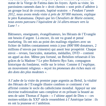
statue de la Vierge de Fatima dans les foyers. Après sa visite, les
paroissiens ramenés dans le « droit chemin » sont priés d’adhérer à
un groupe local de croyants, baptisé oratoire.
« Pendant l’année
2012, nous avons rendu visite à près de 30’000 maisons
, explique
le père Katsumassa.
Depuis que les Chevaliers de Marie existent,
nous avons parcouru l’équivalent de 14 allers-retours vers la
Lune ! »
Bâtisseurs, enseignants, évangélisateurs, les Hérauts de l’Evangile
ont besoin d’argent. Là encore, ils ont vu grand et pensé
marketing. Ils ont mis au point des mailings réguliers avec un
fichier de fidèles constamment remis à jour (800’000 donateurs, 2
millions d’envois par trimestre) qui assoit leur prospérité. Chaque
envoi – revues, fascicules, statuettes, médailles, DVD – contient
un appel au don. Même peu fortuné, un Brésilien refuserait-il les
grâces de la Madone ? Le père Roberto Ryo Sato, compagnon
historique du fondateur, veille sur le trésor. Comme il l’explique,
un mouvement religieux
« reçoit les promesses des riches mais vit
des dons des plus modestes »
.
A l’aube de la visite du premier pape argentin au Brésil, la vitalité
des Hérauts de l’Evangile illustre combien ce continent s’est
affirmé comme le socle du catholicisme mondial. Appuyé sur une
doctrine traditionaliste sans complexe et en prônant la beauté au
sens de saint Thomas d’Aquin - « l’ultime appel de Dieu » - ces
e
moines-soldats du XXI
siècle ressemblent à l’Amérique latine : ils
en ont la jeunesse et l’ambition.