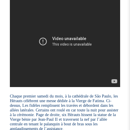
Chaque premier samedi du mois, à la cathédrale de Sâo Paulo, les
Hérauts célèbrent une messe dédiée à la Vierge de Fatima. Ci-
dessus, Les fidèles remplissent les travées et débordent dans les
allées latérales. Certains ont roulé en car toute la nuit pour assister
à la cérémonie. Page de droite, six Hérauts hissent la statue de la
Vierge bénie par Jean-Paul II et traversent la nef par l’allée
centrale en tenant le palanquin à bout de bras sous les
applaudissements de l’assistance.