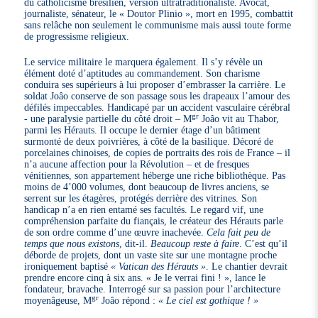
du catholicisme brésilien, version ultratraditionaliste. Avocat,
journaliste, sénateur, le « Doutor Plinio », mort en 1995, combattit
sans relâche non seulement le communisme mais aussi toute forme
de progressisme religieux.
Le service militaire le marquera également. Il s’y révèle un
élément doté d’aptitudes au commandement. Son charisme
conduira ses supérieurs à lui proposer d’embrasser la carrière. Le
soldat Joâo conserve de son passage sous les drapeaux l’amour des
défilés impeccables. Handicapé par un accident vasculaire cérébral
gr
- une paralysie partielle du côté droit – M
Joâo vit au Thabor,
parmi les Hérauts. Il occupe le dernier étage d’un bâtiment
surmonté de deux poivrières, à côté de la basilique. Décoré de
porcelaines chinoises, de copies de portraits des rois de France – il
n’a aucune affection pour la Révolution – et de fresques
vénitiennes, son appartement héberge une riche bibliothèque. Pas
moins de 4’000 volumes, dont beaucoup de livres anciens, se
serrent sur les étagères, protégés derrière des vitrines. Son
handicap n’a en rien entamé ses facultés. Le regard vif, une
compréhension parfaite du fiançais, le créateur des Hérauts parle
de son ordre comme d’une œuvre inachevée.
Cela fait peu de
temps que nous existons
, dit-il.
Beaucoup reste à faire
. C’est qu’il
déborde de projets, dont un vaste site sur une montagne proche
ironiquement baptisé
« Vatican des Hérauts »
. Le chantier devrait
prendre encore cinq à six ans. « Je le verrai fini ! », lance le
fondateur, bravache. Interrogé sur sa passion pour l’architecture
gr
moyenâgeuse, M
Joâo répond :
« Le ciel est gothique ! »