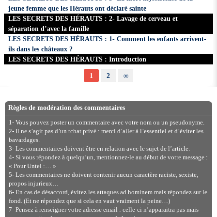
jeune femme que les Hérauts ont déclaré sainte
LES SECRETS DES HÉRAUTS : 2- Lavage de cerveau et
séparation d’avec la famille
LES SECRETS DES HÉRAUTS : 1- Comment les enfants arrivent-
ils dans les châteaux ?
LES SECRETS DES HÉRAUTS : Introduction
1
2
∞
Règles de modération des commentaires
1- Vous pouvez poster un commentaire avec votre nom ou un pseudonyme.
2- Il ne s’agit pas d’un tchat privé : merci d’aller à l’essentiel et d’éviter les
bavardages.
3- Les commentaires doivent être en relation avec le sujet de l’article.
4- Si vous répondez à quelqu’un, mentionnez-le au début de votre message :
« Pour Untel :… »
5- Les commentaires ne doivent contenir aucun caractère raciste, sexiste,
propos injurieux…
6- En cas de désaccord, évitez les attaques ad hominem mais répondez sur le
fond. (Et ne répondez que si cela en vaut vraiment la peine…)
7- Pensez à renseigner votre adresse email : celle-ci n’apparaitra pas mais