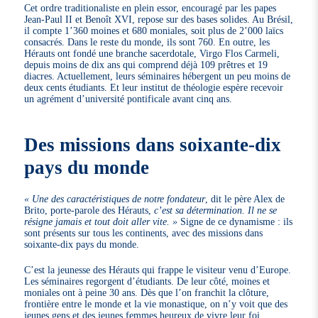
Cet ordre traditionaliste en plein essor, encouragé par les papes
Jean-Paul II et Benoît XVI, repose sur des bases solides. Au Brésil,
il compte 1’360 moines et 680 moniales, soit plus de 2’000 laïcs
consacrés. Dans le reste du monde, ils sont 760. En outre, les
Hérauts ont fondé une branche sacerdotale, Virgo Flos Carmeli,
depuis moins de dix ans qui comprend déjà 109 prêtres et 19
diacres. Actuellement, leurs séminaires hébergent un peu moins de
deux cents étudiants. Et leur institut de théologie espère recevoir
un agrément d’université pontificale avant cinq ans.
Des missions dans soixante-dix
pays du monde
« Une des caractéristiques de notre fondateur
, dit le père Alex de
Brito, porte-parole des Hérauts,
c’est sa détermination. Il ne se
résigne jamais et tout doit aller vite. »
Signe de ce dynamisme : ils
sont présents sur tous les continents, avec des missions dans
soixante-dix pays du monde.
C’est la jeunesse des Hérauts qui frappe le visiteur venu d’Europe.
Les séminaires regorgent d’étudiants. De leur côté, moines et
moniales ont à peine 30 ans. Dès que l’on franchit la clôture,
frontière entre le monde et la vie monastique, on n’y voit que des
jeunes gens et des jeunes femmes heureux de vivre leur foi.