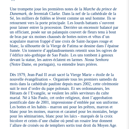
Une trompette joue les premières notes de la
Marche du prince de
Danemark
, de Jeremiah Clarke. Dans la nef de la cathédrale de la
Sé, les milliers de fidèles se lèvent comme un seul homme. Ils se
retournent vers la porte principale. Les lourds battants s’ouvrent
pour laisser entrer la procession. Derrière un encensoir balancé par
un officiant, posée sur un palanquin couvert de fleurs tenu à bout
de bras par six moines chaussés de bottes noires et vêtus d’un
scapulaire marron frappé d’une croix de Saint-Jacques rouge et
blanc, la silhouette de la Vierge de Fatima se dessine dans l’épaisse
fumée. Un tonnerre d’applaudissements retentit sous les ogives de
l’édifice néo-gothique de Sao Paulo. Les uns tombent à genoux
devant la statue, les autres éclatent en larmes.
Nossa Senhora
(Notre Dame, en portugais), va entendre leurs prières.
Dès 1979, Jean-Paul II avait sacré la Vierge Marie « étoile de la
nouvelle évangélisation ». Organisée tous les premiers samedis du
mois dans la cathédrale pauliste depuis mars 2002, cette cérémonie
suit le mot d’ordre du pape polonais. Et ses ordonnateurs, les
Hérauts de l’Evangile, se veulent les zélés serviteurs du culte
marial. Né à Sâo Paulo, cet ordre religieux, dont l’approbation
pontificale date de 2001, impressionne d’emblée par son uniforme.
Les bottes et les habits - marron uni pour les prêtres, marron et
blanc pour les moines, marron et caramel pour les moniales, beige
pour les séminaristes, blanc pour les laïcs - marqués de la croix
bicolore et ceints d’une chaîne où pend un rosaire leur donnent
l’allure de croisés ou de templiers sortis tout droit du Moyen Age.