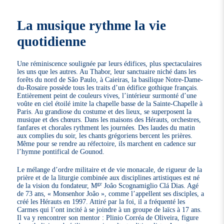
La musique rythme la vie
quotidienne
Une réminiscence soulignée par leurs édifices, plus spectaculaires
les uns que les autres. Au Thabor, leur sanctuaire niché dans les
forêts du nord de Sâo Paulo, à Caieiras, la basilique Notre-Dame-
du-Rosaire possède tous les traits d’un édifice gothique français.
Entièrement peint de couleurs vives, l’intérieur surmonté d’une
voûte en ciel étoilé imite la chapelle basse de la Sainte-Chapelle à
Paris. Au grandiose du costume et des lieux, se superposent la
musique et des chœurs. Dans les maisons des Hérauts, orchestres,
fanfares et chorales rythment les journées. Des laudes du matin
aux complies du soir, les chants grégoriens bercent les prières.
Même pour se rendre au réfectoire, ils marchent en cadence sur
l’hymne pontifical de Gounod.
Le mélange d’ordre militaire et de vie monacale, de rigueur de la
prière et de la liturgie combinée aux disciplines artistiques est né
gr
de la vision du fondateur, M
Joâo Scognamiglio Clá Dias. Agé
de 73 ans, « Monsenhor Joâo », comme l’appellent ses disciples, a
créé les Hérauts en 1997. Attiré par la foi, il a fréquenté les
Carmes qui l’ont incité à se joindre à un groupe de laïcs à 17 ans.
Il va y rencontrer son mentor : Plinio Corréa de Oliveira, figure