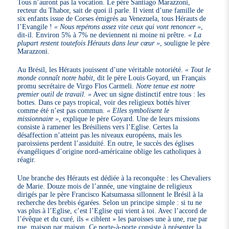
Tous n’auront pas la vocation. Le père Santiago Marazzoni,
recteur du Thabor, sait de quoi il parle. Il vient d’une famille de
six enfants issue de Corses émigrés au Venezuela, tous Hérauts de
l’Evangile !
« Nous repérons assez vite ceux qui vont renoncer »
,
dit-il. Environ 5% à 7% ne deviennent ni moine ni prêtre.
« La
plupart restent toutefois Hérauts dans leur cœur »
, souligne le père
Marazzoni.
Au Brésil, les Hérauts jouissent d’une véritable notoriété.
« Tout le
monde connaît notre habit
, dit le père Louis Goyard, un Français
promu secrétaire de Virgo Flos Carmeli.
Notre tenue est notre
premier outil de travail. »
Avec un signe distinctif entre tous : les
bottes. Dans ce pays tropical, voir des religieux bottés hiver
comme été n’est pas commun.
« Elles symbolisent le
missionnaire »
, explique le père Goyard. Une de leurs missions
consiste à ramener les Brésiliens vers l’Eglise. Certes la
désaffection n’atteint pas les niveaux européens, mais les
paroissiens perdent l’assiduité. En outre, le succès des églises
évangéliques d’origine nord-américaine oblige les catholiques à
réagir.
Une branche des Hérauts est dédiée à la reconquête : les Chevaliers
de Marie. Douze mois de l’année, une vingtaine de religieux
dirigés par le père Francisco Katsumassa sillonnent le Brésil à la
recherche des brebis égarées. Selon un principe simple : si tu ne
vas plus à l’Eglise, c’est l’Eglise qui vient à toi. Avec l’accord de
l’évêque et du curé, ils « ciblent » les paroisses une à une, rue par
rue, maison par maison. Ce porte-à-porte consiste à présenter la