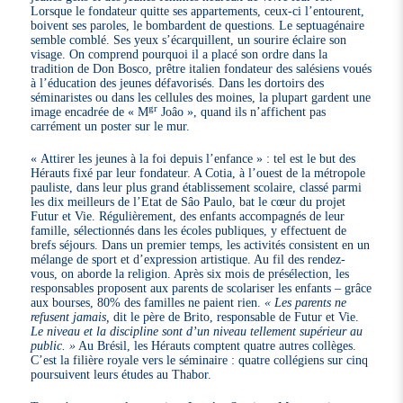
Lorsque le fondateur quitte ses appartements, ceux-ci l’entourent,
boivent ses paroles, le bombardent de questions. Le septuagénaire
semble comblé. Ses yeux s’écarquillent, un sourire éclaire son
visage. On comprend pourquoi il a placé son ordre dans la
tradition de Don Bosco, prêtre italien fondateur des salésiens voués
à l’éducation des jeunes défavorisés. Dans les dortoirs des
séminaristes ou dans les cellules des moines, la plupart gardent une
gr
image encadrée de « M
Joâo », quand ils n’affichent pas
carrément un poster sur le mur.
« Attirer les jeunes à la foi depuis l’enfance » : tel est le but des
Hérauts fixé par leur fondateur. A Cotia, à l’ouest de la métropole
pauliste, dans leur plus grand établissement scolaire, classé parmi
les dix meilleurs de l’Etat de Sâo Paulo, bat le cœur du projet
Futur et Vie. Régulièrement, des enfants accompagnés de leur
famille, sélectionnés dans les écoles publiques, y effectuent de
brefs séjours. Dans un premier temps, les activités consistent en un
mélange de sport et d’expression artistique. Au fil des rendez-
vous, on aborde la religion. Après six mois de présélection, les
responsables proposent aux parents de scolariser les enfants – grâce
aux bourses, 80% des familles ne paient rien.
« Les parents ne
refusent jamais,
dit le père de Brito, responsable de Futur et Vie.
Le niveau et la discipline sont d’un niveau tellement supérieur au
public. »
Au Brésil, les Hérauts comptent quatre autres collèges.
C’est la filière royale vers le séminaire : quatre collégiens sur cinq
poursuivent leurs études au Thabor.