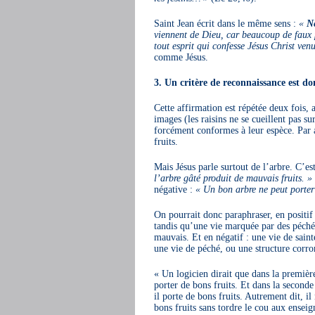
Saint Jean écrit dans le même sens :
«
Ne
viennent de Dieu, car beaucoup de faux p
tout esprit qui confesse Jésus Christ ve
comme Jésus.
3. Un critère de reconnaissance est don
Cette affirmation est répétée deux fois
images (les raisins ne se cueillent pas sur
forcément conformes à leur espèce. Par 
fruits.
Mais Jésus parle surtout de l’arbre. C’est
l’arbre gâté produit de mauvais fruits. »
négative :
« Un bon arbre ne peut porter 
On pourrait donc paraphraser, en positif :
tandis qu’une vie marquée par des péché
mauvais. Et en négatif : une vie de saint
une vie de péché, ou une structure corro
« Un logicien dirait que dans la première
porter de bons fruits. Et dans la seconde p
il porte de bons fruits. Autrement dit, il
bons fruits sans tordre le cou aux enseign