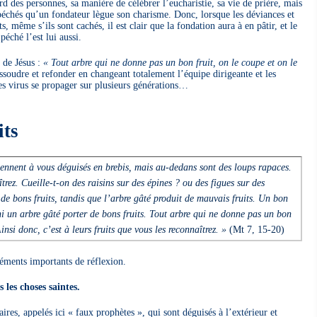
rd des personnes, sa manière de célébrer l’eucharistie, sa vie de prière, mais
 péchés qu’un fondateur lègue son charisme. Donc, lorsque les déviances et
ts, même s’ils sont cachés, il est clair que la fondation aura à en pâtir, et le
́ché l’est lui aussi.
 de Jésus :
« Tout arbre qui ne donne pas un bon fruit, on le coupe et on le
soudre et refonder en changeant totalement l’équipe dirigeante et les
es virus se propager sur plusieurs générations…
its
iennent à vous déguisés en brebis, mais au-dedans sont des loups rapaces.
îtrez. Cueille-t-on des raisins sur des épines ? ou des figues sur des
de bons fruits, tandis que l’arbre gâté produit de mauvais fruits. Un bon
ni un arbre gâté porter de bons fruits. Tout arbre qui ne donne pas un bon
Ainsi donc, c’est à leurs fruits que vous les reconnaîtrez. »
(Mt 7, 15-20)
éments importants de réflexion.
 les choses saintes.
res, appelés ici « faux prophètes », qui sont déguisés à l’extérieur et