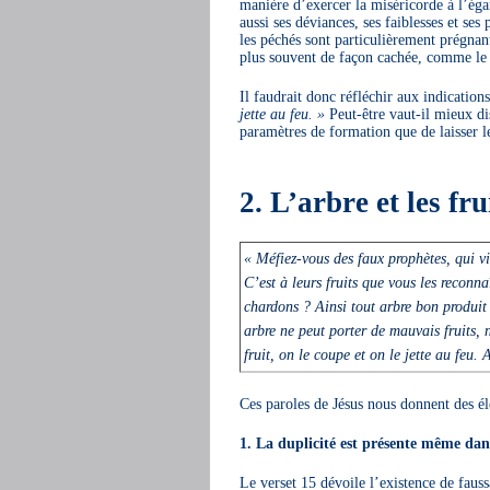
manière d’exercer la miséricorde à l’éga
aussi ses déviances, ses faiblesses et ses
les péchés sont particulièrement prégnan
plus souvent de façon cachée, comme le pe
Il faudrait donc réfléchir aux indications
jette au feu. »
Peut-être vaut-il mieux dis
paramètres de formation que de laisser l
2. L’arbre et les fru
« Méfiez-vous des faux prophètes, qui v
C’est à leurs fruits que vous les reconna
chardons ? Ainsi tout arbre bon produit 
arbre ne peut porter de mauvais fruits, 
fruit, on le coupe et on le jette au feu. 
Ces paroles de Jésus nous donnent des él
1. La duplicité est présente même dans
Le verset 15 dévoile l’existence de faussai