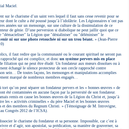
ial Maciel.
nt sur le charisme d’un saint vers lequel il faut sans cesse revenir pour se
ur dont le culte a été poussé jusqu’à l’idolâtrie. Les Légionnaires n’ont pas
ières années sur un mensonge, sur une culture de la dissimulation de ce
eur de génie. D’une perversion si diabolique ne peut jaillir quoi que ce
"démacieliser" la Légion que "déstaliniser" ou "déléniniser" le
nir ni sur une photo retouchée ni sur un trou béant.
» (Jean-Pierre
10)
blics, il faut redire que la communauté ou le courant spirituel ne seront pas
 rapproché qui est complice, et donc
un système pervers mis en place
e filiation qui ne peut être éludé. Un fondateur aux mœurs dissolues ou à
ent échangé le silence protecteur de son cercle rapproché contre
n son sein… De toutes façons, les mensonges et manipulations accomplies
avement marqué de nombreux membres engagés…
̀ tort qu’on peut séparer un fondateur pervers et les « bonnes œuvres » de
nt été contaminées en aucune façon par la perversité de son fondateur.
ais remis en cause les bonnes œuvres de la Légion du Christ et, jusqu’à
ntre les « activités criminelles » du père Maciel et les bonnes œuvres
naires et des membres du Regnum Christi. » (Témoignage de M. Introvigne,
e au Congrès 2012 de l’ICSA).
ocier le charisme du fondateur et sa personne. Impossible, car c’est à
vivre et d’agir, son apostolat, sa prédication, sa manière de gouverner, sa