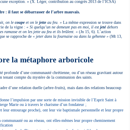
aucune exception. » (X. Léger, contribution au congrès 2013 de l’ICSA)
dre : il faut se débarrasser de l’arbre mauvais.
it, on le
coupe
et on le
jette
au feu. »
La même expression se trouve dans
orie de la vigne :
« Si quelqu’un ne demeure pas en moi, il est
jeté
dehors
es ramasse et on les jette au feu et ils brûlent. »
(Jn 15, 6). L’action
lique se rapproche de
« jeter dans la fournaise ou dans la géhenne »
(Mt 13,
ore la métaphore arboricole
ité profonde d’une communauté chrétienne, ou d’un réseau gravitant autour
 en tenant compte du mystère de la communion des saints.
re d’une relation duelle (arbre-fruits), mais dans des relations beaucoup
, donne l’impulsion par une sorte de mission invisible de l’Esprit Saint à
ierge Marie ou à travers le charisme d’un fondateur ;
et leur entourage proche), ont leur vie baptismale personnelle et leur propre
̀ la communauté ou au réseau, ont elles-mêmes leur propre cheminement
ification