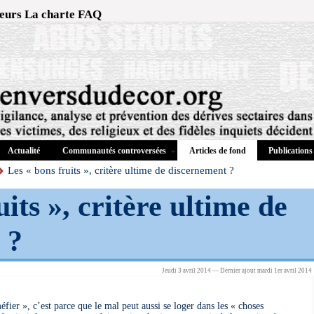
eurs
La charte
FAQ
Actualité
Communautés controversées
Publications
Articles de fond
Les « bons fruits », critère ultime de discernement ?
its », critère ultime de
 ?
Jeudi 3 avril 2014 — Dernier ajout mardi 1er avril 2014
méfier », c’est parce que le mal peut aussi se loger dans les « choses