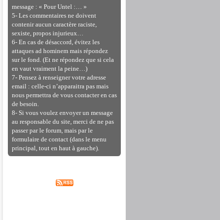
message : « Pour Untel :… »
5- Les commentaires ne doivent
contenir aucun caractère raciste,
sexiste, propos injurieux…
6- En cas de désaccord, évitez les
attaques ad hominem mais répondez
sur le fond. (Et ne répondez que si cela
en vaut vraiment la peine…)
7- Pensez à renseigner votre adresse
email : celle-ci n’apparaitra pas mais
nous permettra de vous contacter en cas
de besoin.
8- Si vous voulez envoyer un message
au responsable du site, merci de ne pas
passer par le forum, mais par le
formulaire de contact (dans le menu
principal, tout en haut à gauche).