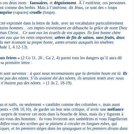
ns ces deux mots :
faussaires
, et
déguisement
. À l’extérieur, ces personnes
t comme des brebis. Mais à l’intérieur, dit Jésus, ce sont des « loups
mprise
(rapaces)
cruelle
(loups).
té exprimée dans la lettre de Jude, avec un vocabulaire particulièrement
certains hommes… ces impies travestissent en débauche la grâce de notre Dieu
ésus Christ… Ce sont eux les écueils de vos agapes. Ils font bonne chère
 sans eau que les vents emportent,
arbres de fin de saison, sans fruits, deux
a mer écumant sa propre honte, astres errants auxquels les ténèbres
Jude 1, 4.12-13).
ux frères »
(2 Co 11, 26 ; Ga 2, 4) parmi tous les dangers qu’il aura dû
sa première lettre :
s sont survenus : à quoi nous reconnaissons que la dernière heure est là.
Ils
ent pas des nôtres. S’ils avaient été des nôtres, ils seraient restés avec nous.
 n’étaient pas des nôtres. »
(1 Jn 2, 18-19).
nus et naïfs, ou seulement « candides comme des colombes », mais aussi
pents » (Mt 10,16), de garder un bon sens critique, d’avoir une
méfiance
 surpris de trouver ces mots dans la bouche de Jésus, mais ils y figurent à
́fiez-vous des hommes : ils vous livreront aux sanhédrins et vous flagelleront
éfiez-vous des scribes qui se plaisent à circuler en longues robes, qui
iques, et les premiers sièges dans les synagogues et les premiers divans dans