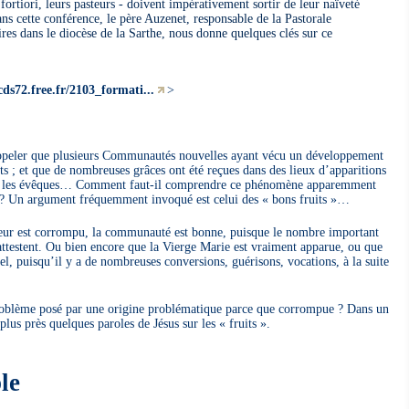
a fortiori, leurs pasteurs - doivent impérativement sortir de leur naïveté
ns cette conférence, le père Auzenet, responsable de la Pastorale
res dans le diocèse de la Sarthe, nous donne quelques clés sur ce
cds72.free.fr/2103_formati...
>
ppeler que plusieurs Communautés nouvelles ayant vécu un développement
ts ; et que de nombreuses grâces ont été reçues dans des lieux d’apparitions
par les évêques… Comment faut-il comprendre ce phénomène apparemment
r ? Un argument fréquemment invoqué est celui des « bons fruits »…
eur est corrompu, la communauté est bonne, puisque le nombre important
attestent. Ou bien encore que la Vierge Marie est vraiment apparue, ou que
l, puisqu’il y a de nombreuses conversions, guérisons, vocations, à la suite
problème posé par une origine problématique parce que corrompue ? Dans un
us près quelques paroles de Jésus sur les « fruits ».
le