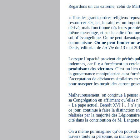
Regardons un cas extrême, celui de Mart
« Tous les grands ordres religieux repose
ressourcer. Or, ici, le saint est un imposte
dérivé, mais fonctionné dès leurs prem
même mensonge, et sur le culte d’un ment
soit d’évangélique. On ne peut davantage 
communisme.
On ne peut fonder un ave
Denis, éditorial de
La Vie
du 13 mai 20
Lorsque l’opacité provient de péchés pu
indemnes, car il y a forcément un cercle
produisant des victimes.
C’est un lien d
la gouvernance manipulatrice aura forcém
l’acceptation de déviances similaires e
pour masquer les turpitudes auront gr
Malheureusement, on continue à penser a
sa Congrégation en affirmant qu’elles n’o
« Le pape actuel, Benoît XVI […] n’a jam
ce jour, continue à faire la distinction e
réalisées par la majorité des Légion
cité dans la contribution de M. Langon
On a même pu imaginer qu’on pouvait diss
travers toute sa personne, sa manière de 