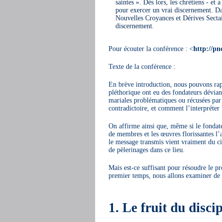
saintes ». Dès lors, les chrétiens - et 
pour exercer un vrai discernement. Da
Nouvelles Croyances et Dérives Sectai
discernement.
Pour écouter la conférence : <
http://pn
Texte de la conférence :
En brève introduction, nous pouvons ra
pléthorique ont eu des fondateurs dévian
mariales problématiques ou récusées 
contradictoire, et comment l’interpréte
On affirme ainsi que, même si le fondat
de membres et les œuvres florissantes l’
le message transmis vient vraiment du cie
de pèlerinages dans ce lieu.
Mais est-ce suffisant pour résoudre le 
premier temps, nous allons examiner de pl
1. Le fruit du discip