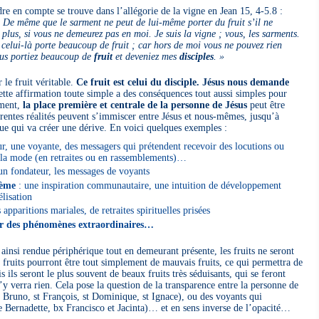
dre en compte se trouve dans l’allégorie de la vigne en Jean 15, 4-5.8 :
De même que le sarment ne peut de lui-même porter du fruit s’il ne
plus, si vous ne demeurez pas en moi. Je suis la vigne ; vous, les sarments.
celui-là porte beaucoup de fruit ; car hors de moi vous ne pouvez rien
vous portiez beaucoup de
fruit
et deveniez mes
disciples
. »
 le fruit véritable.
Ce fruit est celui du disciple. Jésus nous demande
ette affirmation toute simple a des conséquences tout aussi simples pour
ement,
la place première et centrale de la personne de Jésus
peut être
́rentes réalités peuvent s’immiscer entre Jésus et nous-mêmes, jusqu’à
ue qui va créer une dérive. En voici quelques exemples :
r, une voyante, des messagers qui prétendent recevoir des locutions ou
 à la mode (en retraites ou en rassemblements)…
un fondateur, les messages de voyants
ème
: une inspiration communautaire, une intuition de développement
́lisation
 apparitions mariales, de retraites spirituelles prisées
r des phénomènes extraordinaires…
ainsi rendue périphérique tout en demeurant présente, les fruits ne seront
s fruits pourront être tout simplement de mauvais fruits, ce qui permettra de
 ils seront le plus souvent de beaux fruits très séduisants, qui se feront
’y verra rien. Cela pose la question de la transparence entre la personne de
t Bruno, st François, st Dominique, st Ignace), ou des voyants qui
e Bernadette, bx Francisco et Jacinta)… et en sens inverse de l’opacité…