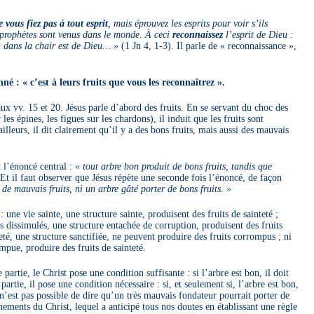
 vous fiez pas à tout esprit
, mais éprouvez les esprits pour voir s’ils
rophètes sont venus dans le monde. À ceci
reconnaissez
l’esprit de Dieu :
nu dans la chair est de Dieu… »
(1 Jn 4, 1-3). Il parle de « reconnaissance »,
né : « c’est à leurs fruits que vous les reconnaîtrez ».
, aux vv. 15 et 20. Jésus parle d’abord des fruits. En se servant du choc des
 les épines, les figues sur les chardons), il induit que les fruits sont
ailleurs, il dit clairement qu’il y a des bons fruits, mais aussi des mauvais
 l’énoncé central :
« tout arbre bon produit de bons fruits, tandis que
Et il faut observer que Jésus répète une seconde fois l’énoncé, de façon
de mauvais fruits, ni un arbre gâté porter de bons fruits. »
 une vie sainte, une structure sainte, produisent des fruits de sainteté ;
s dissimulés, une structure entachée de corruption, produisent des fruits
eté, une structure sanctifiée, ne peuvent produire des fruits corrompus ; ni
mpue, produire des fruits de sainteté.
 partie, le Christ pose une condition suffisante : si l’arbre est bon, il doit
artie, il pose une condition nécessaire : si, et seulement si, l’arbre est bon,
 n’est pas possible de dire qu’un très mauvais fondateur pourrait porter de
ements du Christ, lequel a anticipé tous nos doutes en établissant une règle