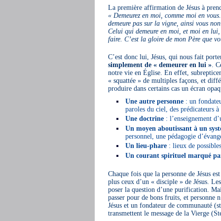
La première affirmation de Jésus à pren
« Demeurez en moi, comme moi en vous. 
demeure pas sur la vigne, ainsi vous non 
Celui qui demeure en moi, et moi en lui, 
faire. C’est la gloire de mon Père que 
C’est donc lui, Jésus, qui nous fait porter
simplement de « demeurer en lui »
. C
notre vie en Église. En effet, subreptic
« squattée » de multiples façons, et diffe
produire dans certains cas un écran opaq
Une autre personne
: un fondateu
paroles du ciel, des prédicateurs
Une doctrine
: l’enseignement d’
Un moyen aboutissant à un syst
personnel, une pédagogie d’évange
Un lieu-phare
: lieux de possibles
Un courant spirituel marqué pa
Chaque fois que la personne de Jésus est 
plus ceux d’un « disciple » de Jésus. Le
poser la question d’une purification. Mais
passer pour de bons fruits, et personne n
Jésus et un fondateur de communauté (s
transmettent le message de la Vierge (St