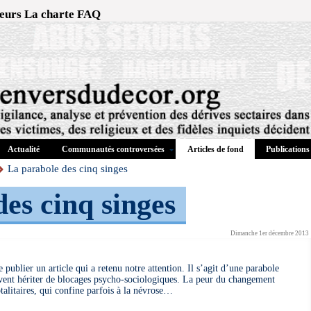
eurs
La charte
FAQ
Actualité
Communautés controversées
Publications
Articles de fond
La parabole des cinq singes
es cinq singes
Dimanche 1er décembre 2013
 publier un article qui a retenu notre attention. Il s’agit d’une parabole
ent hériter de blocages psycho-sociologiques. La peur du changement
alitaires, qui confine parfois à la névrose…