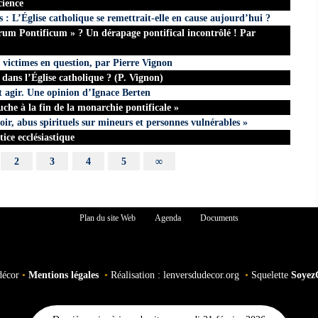
cience
s : L’Église catholique se remettrait-elle en cause aujourd’hui ?
um Pontificum » ? Un dérapage pontifical incontrôlé ! Par
 victimes en question, par Pierre Vignon
s dans l’Église catholique ? (P. Vignon)
t agir. Une opinion d’Ignace Berten
ouche à la fin de la monarchie pontificale »
ir, abus spirituels sur mineurs et personnes vulnérables »
ice ecclésiastique
2
3
4
5
∞
Plan du site Web
Agenda
Documents
décor
•
Mentions légales
•
Réalisation : lenversdudecor.org
•
Squelette
Soyez