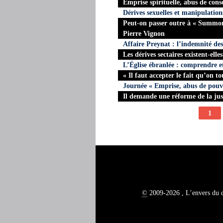
Emprise spirituelle, abus de cons
Dérives sexuelles et manipulation
Peut-on passer outre à « Summor
Pierre Vignon
Affaire Preynat : l’indemnité des
Les dérives sectaires existent-elle
L’Église ébranlée : comprendre e
« Il faut accepter le fait qu’on t
Journée « Emprise, abus de pouvo
Il demande une réforme de la just
1
©
2009-2026 , L’envers du 