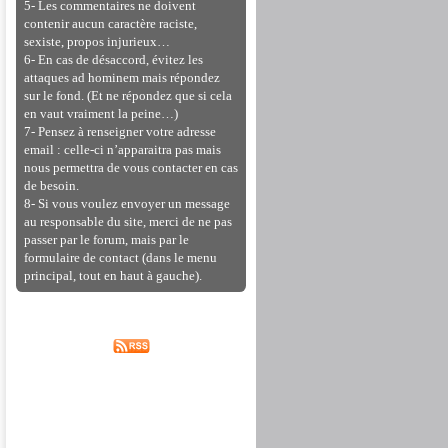
5- Les commentaires ne doivent
contenir aucun caractère raciste,
sexiste, propos injurieux…
6- En cas de désaccord, évitez les
attaques ad hominem mais répondez
sur le fond. (Et ne répondez que si cela
en vaut vraiment la peine…)
7- Pensez à renseigner votre adresse
email : celle-ci n’apparaitra pas mais
nous permettra de vous contacter en cas
de besoin.
8- Si vous voulez envoyer un message
au responsable du site, merci de ne pas
passer par le forum, mais par le
formulaire de contact (dans le menu
principal, tout en haut à gauche).