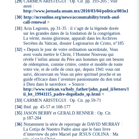
[
29
]
CARMEN ARISTEGUI : Op. Cit. pp. 193-205 ; voir
aussi :
http://www.jornada.unam.mx/2010/03/04/politica/003n1pol
[
30
]
http://ncronline.org/news/accountability/truth-and-
call-renewal
[
31
]
Acta Legionis, pp.31-35 : il s’agit de la légende dorée
sur les grandes dates de la fondation de la congrégation.
La vérité, moins glorieuse, apparaît dans les Archives
Secrètes du Vatican, dossier Legionarios de Cristo, n°185
[
32
]
« Depuis le jour de votre ordination sacerdotale, Vous
avez voulu mettre le Christ, l’Homme Nouveau qui
révèle l’infini amour du Père aux hommes qui ont besoin
de rédemption, comme critère, centre et modèle de toute
votre vie, et de celle de ceux qui, depuis 1941 vous ont
suivi, découvrant en Vous un père spirituel proche et un
guide efficace dans l’aventure passionnante du don total
à Dieu dans le sacerdoce. » Source :
http://www.vatican.va/holy_father/john_paul_ii/letters/1994
ii_let_19941115_padre-degollado_sp.html
[
33
]
CARMEN ARISTEGUI : Op. Cit. pp.59-71
[
34
]
Ibid. pp. 45-57 et 168-177
[
35
]
JASON BERRY et GERALD RENNER : Op. Cit.
p.187-204
[
36
]
Notamment la série de reportage de DAVID MURRAY :
La Cotija de Nuestro Padre ainsi que le faux livre
d’interview du père Maciel par JESUS COLINA : Ma
vie, c’est le Christ.