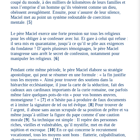
coupé du monde, à des milliers de kilomètres de leurs familles et
sous l’emprise d’un homme qu’ils vénèrent comme un dieu,
obéissent aveuglément. Ensuite, pour s’assurer de leur silence,
Maciel met au point un système redoutable de coercition
mentale.
[
5
]
Le père Maciel exerce une forte pression sur tous les religieux
pour les obliger à se confesser avec lui. Et gare à celui qui refuse :
il sera mis en quarantaine, jusqu’à ce qu’il se plie aux exigences
du fondateur ! D’après plusieurs témoignages, le père Maciel
transgresse sans arrêt le secret de confession, notamment pour
manipuler les religieux.
[
6
]
Pendant cette même période, le père Maciel élabore sa stratégie
apostolique, qui peut se résumer en une formule : « la fin justifie
tous les moyens ». Ainsi pour trouver des soutiens dans la
hiérarchie ecclésiastique, il joue la carte de la séduction, fait des
cadeaux aux cardinaux importants de la curie romaine, ose parfois
même faire quelques pots-de-vin « pour vos bonnes œuvres,
monseigneur ! »
[
7
]
et n’hésite pas à produire de faux documents
et à imiter la signature de tel ou tel évêque.
[
8
]
Pour trouver de
l’argent, il abuse sans aucun scrupule de sa position de prêtre et va
même jusqu’à utiliser la figure du pape comme d’une caution
morale
[
9
]
. Sa technique est simple : Il repère des personnes
riches, vieilles et vulnérables, qu’il mystifie, met en état de
sujétion et escroque.
[
10
]
En ce qui concerne le recrutement
vocationnel, tous les moyens sont bons : flatterie, culpabilisation,
chantage, mensonges…
[
11
]