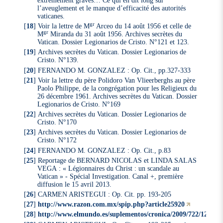
extrêmement graves… Ce qui en dit long sur
l’aveuglement et le manque d’efficacité des autorités
vaticanes.
gr
[
18
]
Voir la lettre de M
Arceo du 14 août 1956 et celle de
gr
M
Miranda du 31 août 1956. Archives secrètes du
Vatican. Dossier Legionarios de Cristo. N°121 et 123.
[
19
]
Archives secrètes du Vatican. Dossier Legionarios de
Cristo. N°139.
[
20
]
FERNANDO M. GONZALEZ : Op. Cit., pp.327-333
[
21
]
Voir la lettre du père Polidoro Van Vlieerberghs au père
Paolo Philippe, de la congrégation pour les Religieux du
26 décembre 1961. Archives secrètes du Vatican. Dossier
Legionarios de Cristo. N°169
[
22
]
Archives secrètes du Vatican. Dossier Legionarios de
Cristo. N°170
[
23
]
Archives secrètes du Vatican. Dossier Legionarios de
Cristo. N°172
[
24
]
FERNANDO M. GONZALEZ : Op. Cit., p.83
[
25
]
Reportage de BERNARD NICOLAS et LINDA SALAS
VEGA : « Légionnaires du Christ : un scandale au
Vatican » - Spécial Investigation. Canal +, première
diffusion le 15 avril 2013.
[
26
]
CARMEN ARISTEGUI : Op. Cit. pp. 193-205
[
27
]
http://www.razon.com.mx/spip.php?article25920
[
28
]
http://www.elmundo.es/suplementos/cronica/2009/722/125037