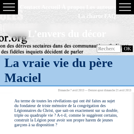
Contact
Accueil
À propos
Les auteurs
La charte
FAQ
L’envers du décor
La vraie vie du père
Maciel
Dimanche 7 avril 2013 — Dernier ajout dimanche 21 avril 2013
Au terme de toutes les révélations qui ont été faites au sujet
du fondateur de triste mémoire de la congrégation des
Légionnaires du Christ, que sait-on exactement sur sa double,
triple ou quadruple vie ? A-t-il, comme le suggèrent certains,
construit la Légion pour avoir son propre harem de jeunes
garçons à sa disposition ?