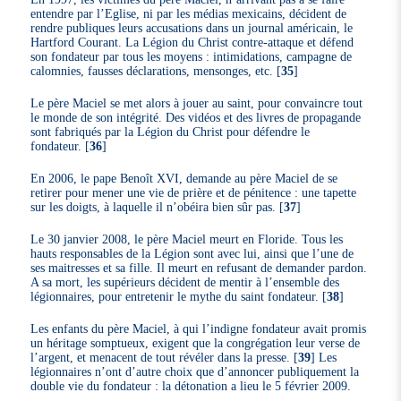
entendre par l’Eglise, ni par les médias mexicains, décident de
rendre publiques leurs accusations dans un journal américain, le
Hartford Courant. La Légion du Christ contre-attaque et défend
son fondateur par tous les moyens : intimidations, campagne de
calomnies, fausses déclarations, mensonges, etc.
[
35
]
Le père Maciel se met alors à jouer au saint, pour convaincre tout
le monde de son intégrité. Des vidéos et des livres de propagande
sont fabriqués par la Légion du Christ pour défendre le
fondateur.
[
36
]
En 2006, le pape Benoît XVI, demande au père Maciel de se
retirer pour mener une vie de prière et de pénitence : une tapette
sur les doigts, à laquelle il n’obéira bien sûr pas.
[
37
]
Le 30 janvier 2008, le père Maciel meurt en Floride. Tous les
hauts responsables de la Légion sont avec lui, ainsi que l’une de
ses maitresses et sa fille. Il meurt en refusant de demander pardon.
A sa mort, les supérieurs décident de mentir à l’ensemble des
légionnaires, pour entretenir le mythe du saint fondateur.
[
38
]
Les enfants du père Maciel, à qui l’indigne fondateur avait promis
un héritage somptueux, exigent que la congrégation leur verse de
l’argent, et menacent de tout révéler dans la presse.
[
39
]
Les
légionnaires n’ont d’autre choix que d’annoncer publiquement la
double vie du fondateur : la détonation a lieu le 5 février 2009.