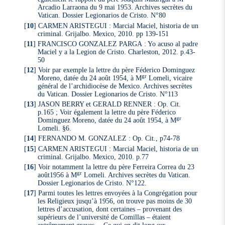
Arcadio Larraona du 9 mai 1953. Archives secrètes du
Vatican. Dossier Legionarios de Cristo. N°80
[
10
]
CARMEN ARISTEGUI : Marcial Maciel, historia de un
criminal. Grijalbo. Mexico, 2010. pp 139-151
[
11
]
FRANCISCO GONZALEZ PARGA : Yo acuso al padre
Maciel y a la Legion de Cristo. Charleston, 2012. p.43-
50
[
12
]
Voir par exemple la lettre du père Féderico Dominguez
gr
Moreno, datée du 24 août 1954, à M
Lomeli, vicaire
général de l’archidiocèse de Mexico. Archives secrètes
du Vatican. Dossier Legionarios de Cristo. N°113
[
13
]
JASON BERRY et GERALD RENNER : Op. Cit.
p.165 ; Voir également la lettre du père Féderico
gr
Dominguez Moreno, datée du 24 août 1954, à M
Lomeli. §6.
[
14
]
FERNANDO M. GONZALEZ : Op. Cit., p74-78
[
15
]
CARMEN ARISTEGUI : Marcial Maciel, historia de un
criminal. Grijalbo. Mexico, 2010. p.77
[
16
]
Voir notamment la lettre du père Ferreira Correa du 23
gr
août1956 à M
Lomeli. Archives secrètes du Vatican.
Dossier Legionarios de Cristo. N°122.
[
17
]
Parmi toutes les lettres envoyées à la Congrégation pour
les Religieux jusqu’à 1956, on trouve pas moins de 30
lettres d’accusation, dont certaines – provenant des
supérieurs de l’université de Comillas – étaient