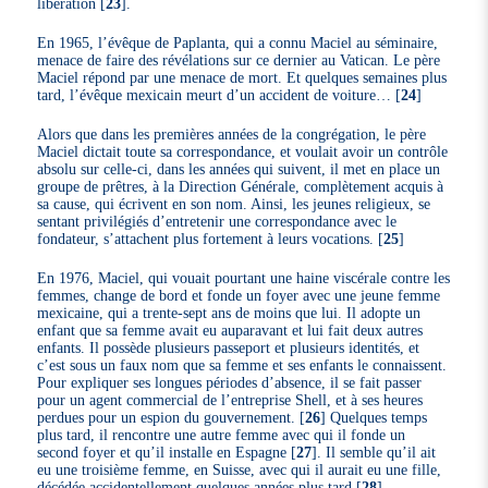
libération
[
23
]
.
En 1965, l’évêque de Paplanta, qui a connu Maciel au séminaire,
menace de faire des révélations sur ce dernier au Vatican. Le père
Maciel répond par une menace de mort. Et quelques semaines plus
tard, l’évêque mexicain meurt d’un accident de voiture…
[
24
]
Alors que dans les premières années de la congrégation, le père
Maciel dictait toute sa correspondance, et voulait avoir un contrôle
absolu sur celle-ci, dans les années qui suivent, il met en place un
groupe de prêtres, à la Direction Générale, complètement acquis à
sa cause, qui écrivent en son nom. Ainsi, les jeunes religieux, se
sentant privilégiés d’entretenir une correspondance avec le
fondateur, s’attachent plus fortement à leurs vocations.
[
25
]
En 1976, Maciel, qui vouait pourtant une haine viscérale contre les
femmes, change de bord et fonde un foyer avec une jeune femme
mexicaine, qui a trente-sept ans de moins que lui. Il adopte un
enfant que sa femme avait eu auparavant et lui fait deux autres
enfants. Il possède plusieurs passeport et plusieurs identités, et
c’est sous un faux nom que sa femme et ses enfants le connaissent.
Pour expliquer ses longues périodes d’absence, il se fait passer
pour un agent commercial de l’entreprise Shell, et à ses heures
perdues pour un espion du gouvernement.
[
26
]
Quelques temps
plus tard, il rencontre une autre femme avec qui il fonde un
second foyer et qu’il installe en Espagne
[
27
]
. Il semble qu’il ait
eu une troisième femme, en Suisse, avec qui il aurait eu une fille,
décédée accidentellement quelques années plus tard
[
28
]
.