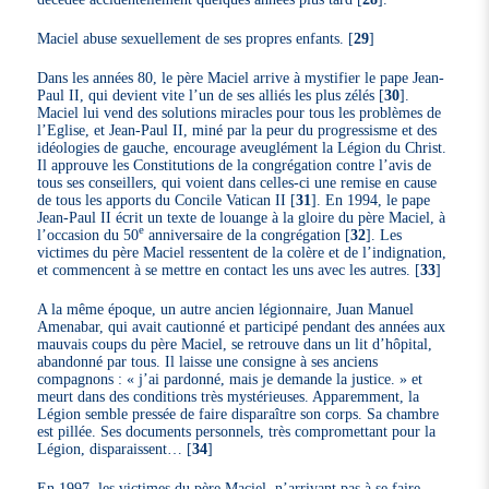
Maciel abuse sexuellement de ses propres enfants.
[
29
]
Dans les années 80, le père Maciel arrive à mystifier le pape Jean-
Paul II, qui devient vite l’un de ses alliés les plus zélés
[
30
]
.
Maciel lui vend des solutions miracles pour tous les problèmes de
l’Eglise, et Jean-Paul II, miné par la peur du progressisme et des
idéologies de gauche, encourage aveuglément la Légion du Christ.
Il approuve les Constitutions de la congrégation contre l’avis de
tous ses conseillers, qui voient dans celles-ci une remise en cause
de tous les apports du Concile Vatican II
[
31
]
. En 1994, le pape
Jean-Paul II écrit un texte de louange à la gloire du père Maciel, à
e
l’occasion du 50
anniversaire de la congrégation
[
32
]
. Les
victimes du père Maciel ressentent de la colère et de l’indignation,
et commencent à se mettre en contact les uns avec les autres.
[
33
]
A la même époque, un autre ancien légionnaire, Juan Manuel
Amenabar, qui avait cautionné et participé pendant des années aux
mauvais coups du père Maciel, se retrouve dans un lit d’hôpital,
abandonné par tous. Il laisse une consigne à ses anciens
compagnons : « j’ai pardonné, mais je demande la justice. » et
meurt dans des conditions très mystérieuses. Apparemment, la
Légion semble pressée de faire disparaître son corps. Sa chambre
est pillée. Ses documents personnels, très compromettant pour la
Légion, disparaissent…
[
34
]
En 1997, les victimes du père Maciel, n’arrivant pas à se faire