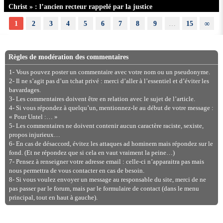
Christ » : l’ancien recteur rappelé par la justice
1
2
3
4
5
6
7
8
9
…
15
∞
Règles de modération des commentaires
1- Vous pouvez poster un commentaire avec votre nom ou un pseudonyme.
2- Il ne s’agit pas d’un tchat privé : merci d’aller à l’essentiel et d’éviter les
bavardages.
3- Les commentaires doivent être en relation avec le sujet de l’article.
4- Si vous répondez à quelqu’un, mentionnez-le au début de votre message :
« Pour Untel :… »
5- Les commentaires ne doivent contenir aucun caractère raciste, sexiste,
propos injurieux…
6- En cas de désaccord, évitez les attaques ad hominem mais répondez sur le
fond. (Et ne répondez que si cela en vaut vraiment la peine…)
7- Pensez à renseigner votre adresse email : celle-ci n’apparaitra pas mais
nous permettra de vous contacter en cas de besoin.
8- Si vous voulez envoyer un message au responsable du site, merci de ne
pas passer par le forum, mais par le formulaire de contact (dans le menu
principal, tout en haut à gauche).