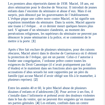
Les premiers abus répertoriés datent de 1938. Maciel, 18 ans, est
alors séminariste pour le diocèse de Veracruz. Il introduit de jeunes
enfants dans l’enceinte du séminaire et abuse d’eux. Mais il est
surpris, puis dénoncé par les gouvernantes de l’établissement.
L’évêque pique une colère noire contre Maciel, et lui signifie son
expulsion immédiate du séminaire. Dans la soirée, Maciel apporte
une tisane à l’évêque… et ce dernier meurt quelques heures plus
tard. S’agissant d’un séminaire clandestin, au moment des
persécutions religieuses, les supérieurs du séminaire ne peuvent pas
dénoncer le jeune séminariste à la police, et se contentent de le
mettre à la porte.
[
1
]
Après s’être fait exclure de plusieurs séminaires, pour des raisons
obscures, Maciel atterri dans le diocèse de Cuernavaca où il obtient
la protection de l’évêque, qui est un parent. Celui-ci l’autorise à
fonder une congrégation, l’ordonne prêtre contre toutes les
exigences du Droit Canonique (il n’avait pratiquement pas fait
d’études) et le maintient dans ses fonctions alors que les premières
accusations d’abus sexuels lui sont rapportées par un père du
famille (qui accuse Maciel d’avoir obligé son fils à le masturber, à
plusieurs reprises).
[
2
]
Entre les années 40 et 60, le père Maciel abuse de plusieurs
dizaines d’enfants et d’adolescents
[
3
]
. Pour arriver à ses fins, il
s’installe dans l’infirmerie et prétend avoir des douleurs violentes
dans le bas du ventre, qui ne peuvent être soignées qu’en massant
ses parties génitales.
[
4
]
Les enfants, confinés dans un centre