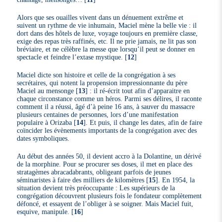
Alors que ses ouailles vivent dans un dénuement extrême et
suivent un rythme de vie inhumain, Maciel mène la belle vie : il
dort dans des hôtels de luxe, voyage toujours en première classe,
exige des repas très raffinés, etc. Il ne prie jamais, ne lit pas son
bréviaire, et ne célèbre la messe que lorsqu’il peut se donner en
spectacle et feindre l’extase mystique.
[
12
]
Maciel dicte son histoire et celle de la congrégation à ses
secrétaires, qui notent la propension impressionnante du père
Maciel au mensonge
[
13
]
: il ré-écrit tout afin d’apparaitre en
chaque circonstance comme un héros. Parmi ses délires, il raconte
comment il a réussi, âgé d’à peine 16 ans, à sauver du massacre
plusieurs centaines de personnes, lors d’une manifestation
populaire à Orizaba
[
14
]
. Et puis, il change les dates, afin de faire
coïncider les évènements importants de la congrégation avec des
dates symboliques.
Au début des années 50, il devient accro à la Dolantine, un dérivé
de la morphine. Pour se procurer ses doses, il met en place des
stratagèmes abracadabrants, obligeant parfois de jeunes
séminaristes à faire des milliers de kilomètres
[
15
]
. En 1954, la
situation devient très préoccupante : Les supérieurs de la
congrégation découvrent plusieurs fois le fondateur complètement
défoncé, et essayent de l’obliger à se soigner. Mais Maciel fuit,
esquive, manipule.
[
16
]