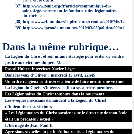
[
37
]
http://www.zenit.org/fr/articles/communique-du-
saint-siege-concernant-le-fondateur-des-legionnaires-
du-christ
[
38
]
http://www.elmundo.es/suplementos/cronica/2010/746/126489
[
39
]
http://www.jornada.unam.mx/2010/03/05/politica/009n1pol
Dans la même rubrique…
La Légion du Christ et son infâme stratégie pour éviter de rendre
justice aux victimes du père Maciel
Pascal Hubert interviewe Xavier Léger
Dans les yeux d’Olivier : mercredi 15 avril, 22h45
Un ordre religieux controversé a tenté de faire mentir une victime
La Légion du Christ s’intéresse enfin à ses anciens membres
Les Légionnaires du Christ toujours dans la tourmente
Les évêques mexicains demandent à la Légion du Christ
d’indemniser des victimes
« Les Légionnaires du Christ savaient que le directeur de mon école
était un prédateur sexuel »
L’héritage de Jean-Paul II
Agressions sexuelles au petit séminaire des « Légionnaires du