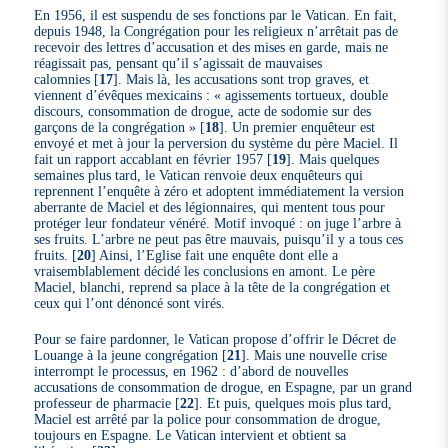
En 1956, il est suspendu de ses fonctions par le Vatican. En fait,
depuis 1948, la Congrégation pour les religieux n’arrêtait pas de
recevoir des lettres d’accusation et des mises en garde, mais ne
réagissait pas, pensant qu’il s’agissait de mauvaises
calomnies
[
17
]
. Mais là, les accusations sont trop graves, et
viennent d’évêques mexicains : « agissements tortueux, double
discours, consommation de drogue, acte de sodomie sur des
garçons de la congrégation »
[
18
]
. Un premier enquêteur est
envoyé et met à jour la perversion du système du père Maciel. Il
fait un rapport accablant en février 1957
[
19
]
. Mais quelques
semaines plus tard, le Vatican renvoie deux enquêteurs qui
reprennent l’enquête à zéro et adoptent immédiatement la version
aberrante de Maciel et des légionnaires, qui mentent tous pour
protéger leur fondateur vénéré. Motif invoqué : on juge l’arbre à
ses fruits. L’arbre ne peut pas être mauvais, puisqu’il y a tous ces
fruits.
[
20
]
Ainsi, l’Eglise fait une enquête dont elle a
vraisemblablement décidé les conclusions en amont. Le père
Maciel, blanchi, reprend sa place à la tête de la congrégation et
ceux qui l’ont dénoncé sont virés.
Pour se faire pardonner, le Vatican propose d’offrir le Décret de
Louange à la jeune congrégation
[
21
]
. Mais une nouvelle crise
interrompt le processus, en 1962 : d’abord de nouvelles
accusations de consommation de drogue, en Espagne, par un grand
professeur de pharmacie
[
22
]
. Et puis, quelques mois plus tard,
Maciel est arrêté par la police pour consommation de drogue,
toujours en Espagne. Le Vatican intervient et obtient sa