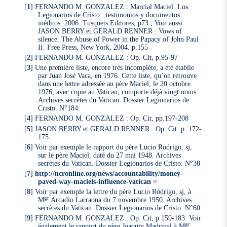
[
1
]
FERNANDO M. GONZALEZ : Marcial Maciel. Los
Legionarios de Cristo : testimonios y documentos
inéditos. 2006. Tusquets Editores, p73 ; Voir aussi :
JASON BERRY et GERALD RENNER : Vows of
silence. The Abuse of Power in the Papacy of John Paul
II. Free Press, New York, 2004. p.155
[
2
]
FERNANDO M. GONZALEZ : Op. Cit, p.95-97
[
3
]
Une première liste, encore très incomplète, a été établie
par Juan José Vaca, en 1976. Cette liste, qu’on retrouve
dans une lettre adressée au père Maciel, le 20 octobre
1976, avec copie au Vatican, comporte déjà vingt noms :
Archives secrètes du Vatican. Dossier Legionarios de
Cristo. N°184.
[
4
]
FERNANDO M. GONZALEZ : Op. Cit, pp.197-208
[
5
]
JASON BERRY et GERALD RENNER : Op. Cit. p. 172-
175
[
6
]
Voir par exemple le rapport du père Lucio Rodrigo, sj,
sur le père Maciel, daté du 27 mai 1948. Archives
secrètes du Vatican. Dossier Legionarios de Cristo. N°38
[
7
]
http://ncronline.org/news/accountability/money-
paved-way-maciels-influence-vatican
[
8
]
Voir par exemple la lettre du père Lucio Rodrigo, sj, à
gr
M
Arcadio Larraona du 7 novembre 1950. Archives
secrètes du Vatican. Dossier Legionarios de Cristo. N°60
[
9
]
FERNANDO M. GONZALEZ : Op. Cit, p.159-183. Voir
gr
également le rapport du père Joaquin Madrigal à M