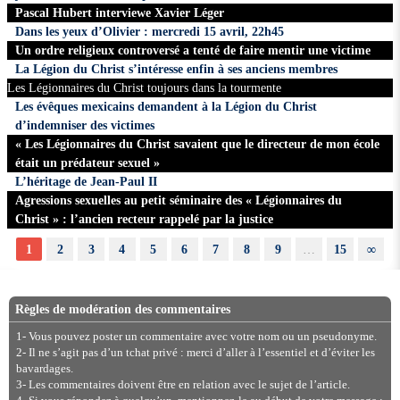
Pascal Hubert interviewe Xavier Léger
Dans les yeux d’Olivier : mercredi 15 avril, 22h45
Un ordre religieux controversé a tenté de faire mentir une victime
La Légion du Christ s’intéresse enfin à ses anciens membres
Les Légionnaires du Christ toujours dans la tourmente
Les évêques mexicains demandent à la Légion du Christ
d’indemniser des victimes
« Les Légionnaires du Christ savaient que le directeur de mon école
était un prédateur sexuel »
L’héritage de Jean-Paul II
Agressions sexuelles au petit séminaire des « Légionnaires du
Christ » : l’ancien recteur rappelé par la justice
1
2
3
4
5
6
7
8
9
…
15
∞
Règles de modération des commentaires
1- Vous pouvez poster un commentaire avec votre nom ou un pseudonyme.
2- Il ne s’agit pas d’un tchat privé : merci d’aller à l’essentiel et d’éviter les
bavardages.
3- Les commentaires doivent être en relation avec le sujet de l’article.