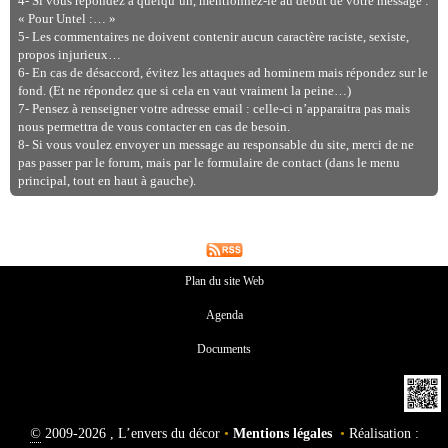
4- Si vous répondez à quelqu’un, mentionnez-le au début de votre message :
« Pour Untel :… »
5- Les commentaires ne doivent contenir aucun caractère raciste, sexiste,
propos injurieux…
6- En cas de désaccord, évitez les attaques ad hominem mais répondez sur le
fond. (Et ne répondez que si cela en vaut vraiment la peine…)
7- Pensez à renseigner votre adresse email : celle-ci n’apparaitra pas mais
nous permettra de vous contacter en cas de besoin.
8- Si vous voulez envoyer un message au responsable du site, merci de ne
pas passer par le forum, mais par le formulaire de contact (dans le menu
principal, tout en haut à gauche).
Plan du site Web
Agenda
Documents
©
2009-2026 , L’envers du décor
•
Mentions légales
•
Réalisation :