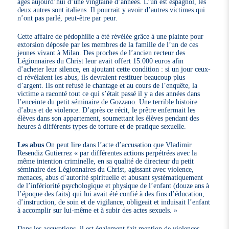
âgés aujourd’hui d’une vingtaine d’années. L’un est espagnol, les
deux autres sont italiens. Il pourrait y avoir d’autres victimes qui
n’ont pas parlé, peut-être par peur.
Cette affaire de pédophilie a été révélée grâce à une plainte pour
extorsion déposée par les membres de la famille de l’un de ces
jeunes vivant à Milan. Des proches de l’ancien recteur des
Légionnaires du Christ leur avait offert 15.000 euros afin
d’acheter leur silence, en ajoutant cette condition : si un jour ceux-
ci révélaient les abus, ils devraient restituer beaucoup plus
d’argent. Ils ont refusé le chantage et au cours de l’enquête, la
victime a raconté tout ce qui s’était passé il y a des années dans
l’enceinte du petit séminaire de Gozzano. Une terrible histoire
d’abus et de violence. D’après ce récit, le prêtre enfermait les
élèves dans son appartement, soumettant les élèves pendant des
heures à différents types de torture et de pratique sexuelle.
Les abus
On peut lire dans l’acte d’accusation que Vladimir
Resendiz Gutierrez « par différentes actions perpétrées avec la
même intention criminelle, en sa qualité de directeur du petit
séminaire des Légionnaires du Christ, agissant avec violence,
menaces, abus d’autorité spirituelle et abusant systématiquement
de l’infériorité psychologique et physique de l’enfant (douze ans à
l’époque des faits) qui lui avait été confié à des fins d’éducation,
d’instruction, de soin et de vigilance, obligeait et induisait l’enfant
à accomplir sur lui-même et à subir des actes sexuels. »
Dans les accusations, il est également fait mention de violences