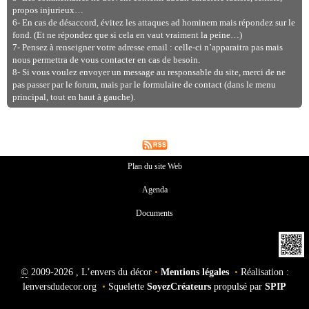
propos injurieux…
6- En cas de désaccord, évitez les attaques ad hominem mais répondez sur le
fond. (Et ne répondez que si cela en vaut vraiment la peine…)
7- Pensez à renseigner votre adresse email : celle-ci n’apparaitra pas mais
nous permettra de vous contacter en cas de besoin.
8- Si vous voulez envoyer un message au responsable du site, merci de ne
pas passer par le forum, mais par le formulaire de contact (dans le menu
principal, tout en haut à gauche).
Plan du site Web
Agenda
Documents
©
2009-2026 , L’envers du décor
•
Mentions légales
•
Réalisation :
lenversdudecor.org
•
Squelette
SoyezCréateurs
propulsé par
SPIP