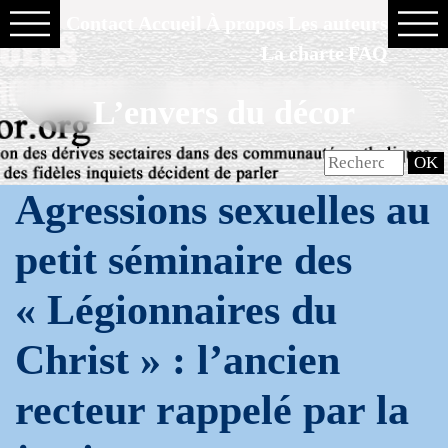
Contact
Accueil
À propos
Les auteurs
La charte
FAQ
L’envers du décor
Agressions sexuelles au
petit séminaire des
« Légionnaires du
Christ » : l’ancien
recteur rappelé par la