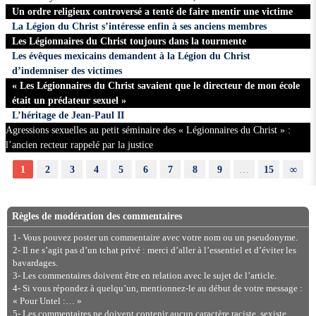
Un ordre religieux controversé a tenté de faire mentir une victime
La Légion du Christ s’intéresse enfin à ses anciens membres
Les Légionnaires du Christ toujours dans la tourmente
Les évêques mexicains demandent à la Légion du Christ
d’indemniser des victimes
« Les Légionnaires du Christ savaient que le directeur de mon école
était un prédateur sexuel »
L’héritage de Jean-Paul II
Agressions sexuelles au petit séminaire des « Légionnaires du Christ » :
l’ancien recteur rappelé par la justice
1
2
3
4
5
6
7
8
9
…
15
∞
Règles de modération des commentaires
1- Vous pouvez poster un commentaire avec votre nom ou un pseudonyme.
2- Il ne s’agit pas d’un tchat privé : merci d’aller à l’essentiel et d’éviter les
bavardages.
3- Les commentaires doivent être en relation avec le sujet de l’article.
4- Si vous répondez à quelqu’un, mentionnez-le au début de votre message :
« Pour Untel :… »
5- Les commentaires ne doivent contenir aucun caractère raciste, sexiste,