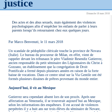
justice
Dimanche 18 mars 2018
Des actes et des abus sexuels, mais également des violences
psychologiques afin d’empêcher les enfants de parler à leurs
parents lorsqu’ils retournaient chez eux quelques jours.
Par Marco Benvenuti, le 11 mars 2018
Un scandale de pédophilie cléricale touche la province de Novara
(Italie). Le bureau du procureur de Milan, en effet, vient de
rappeler devant les tribunaux le père Vladimir Resendiz Gutierrez,
ancien responsable du petit séminaire des Légionnaires du Christ à
Gozzano, un établissement que la congrégation de Droit
Pontificale a fermé depuis plusieurs années en raison de la forte
baisse de vocations. Dans ce centre situé sur la Via Gentile ont été
formés plusieurs dizaines de prêtres provenant du monde entier.
Aujourd’hui, il vit au Mexique
Gutierrez sera cependant absent lors de son procès. Après une
affectation au Venezuela, il se trouverait aujourd’hui au Mexique,
selon les informations des enquêteurs. Il est accusé de violences
perpétrées il y a huit ans sur trois élèves du séminaire de Novare,