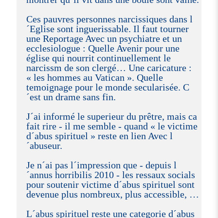
Ces pauvres personnes narcissiques dans l
´Eglise sont inguerissable. Il faut tourner
une Reportage Avec un psychiatre et un
ecclesiologue : Quelle Avenir pour une
église qui nourrit continuellement le
narcissm de son clergé… Une caricature :
« les hommes au Vatican ». Quelle
temoignage pour le monde secularisée. C
´est un drame sans fin.
J´ai informé le superieur du prêtre, mais ca
fait rire - il me semble - quand « le victime
d´abus spirituel » reste en lien Avec l
´abuseur.
Je n´ai pas l´impression que - depuis l
´annus horribilis 2010 - les ressaux socials
pour soutenir victime d´abus spirituel sont
devenue plus nombreux, plus accessible, …
L´abus spirituel reste une categorie d´abus