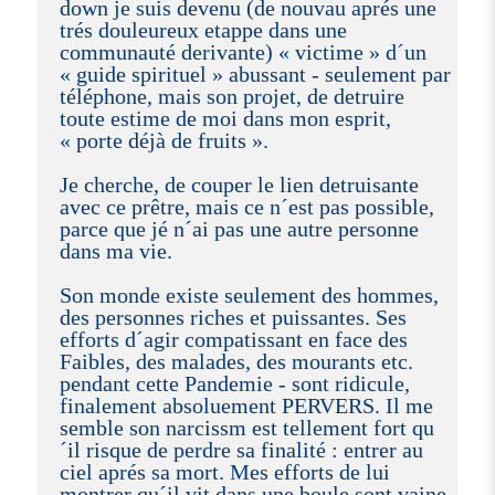
down je suis devenu (de nouvau aprés une
trés douleureux etappe dans une
communauté derivante) « victime » d´un
« guide spirituel » abussant - seulement par
téléphone, mais son projet, de detruire
toute estime de moi dans mon esprit,
« porte déjà de fruits ».
Je cherche, de couper le lien detruisante
avec ce prêtre, mais ce n´est pas possible,
parce que jé n´ai pas une autre personne
dans ma vie.
Son monde existe seulement des hommes,
des personnes riches et puissantes. Ses
efforts d´agir compatissant en face des
Faibles, des malades, des mourants etc.
pendant cette Pandemie - sont ridicule,
finalement absoluement PERVERS. Il me
semble son narcissm est tellement fort qu
´il risque de perdre sa finalité : entrer au
ciel aprés sa mort. Mes efforts de lui
montrer qu´il vit dans une boule sont vaine.