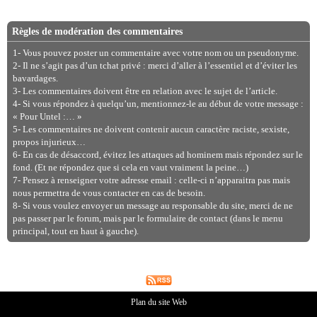
Règles de modération des commentaires
1- Vous pouvez poster un commentaire avec votre nom ou un pseudonyme.
2- Il ne s’agit pas d’un tchat privé : merci d’aller à l’essentiel et d’éviter les
bavardages.
3- Les commentaires doivent être en relation avec le sujet de l’article.
4- Si vous répondez à quelqu’un, mentionnez-le au début de votre message :
« Pour Untel :… »
5- Les commentaires ne doivent contenir aucun caractère raciste, sexiste,
propos injurieux…
6- En cas de désaccord, évitez les attaques ad hominem mais répondez sur le
fond. (Et ne répondez que si cela en vaut vraiment la peine…)
7- Pensez à renseigner votre adresse email : celle-ci n’apparaitra pas mais
nous permettra de vous contacter en cas de besoin.
8- Si vous voulez envoyer un message au responsable du site, merci de ne
pas passer par le forum, mais par le formulaire de contact (dans le menu
principal, tout en haut à gauche).
Plan du site Web