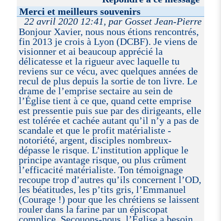
Merci et meilleurs souvenirs
22 avril 2020 12:41, par Gosset Jean-Pierre
Bonjour Xavier, nous nous étions rencontrés,
fin 2013 je crois à Lyon (DCBF). Je viens de
visionner et ai beaucoup apprécié la
délicatesse et la rigueur avec laquelle tu
reviens sur ce vécu, avec quelques années de
recul de plus depuis la sortie de ton livre. Le
drame de l’emprise sectaire au sein de
l’Église tient à ce que, quand cette emprise
est pressentie puis sue par des dirigeants, elle
est tolérée et cachée autant qu’il n’y a pas de
scandale et que le profit matérialiste -
notoriété, argent, disciples nombreux-
dépasse le risque. L’institution applique le
principe avantage risque, ou plus crûment
l’efficacité matérialiste. Ton témoignage
recoupe trop d’autres qu’ils concernent l’OD,
les béatitudes, les p’tits gris, l’Emmanuel
(Courage !) pour que les chrétiens se laissent
rouler dans la farine par un épiscopat
complice. Secouons-nous, l’Église a besoin