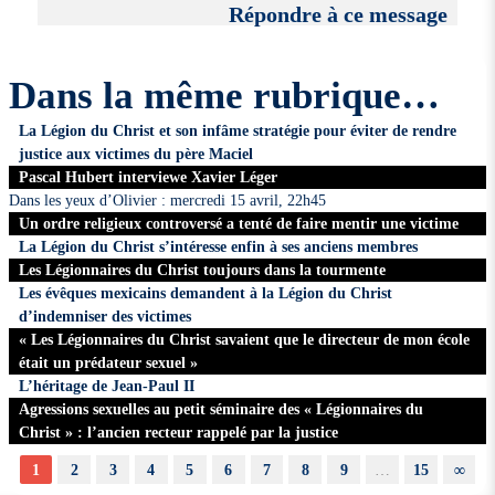
Répondre à ce message
Dans la même rubrique…
La Légion du Christ et son infâme stratégie pour éviter de rendre
justice aux victimes du père Maciel
Pascal Hubert interviewe Xavier Léger
Dans les yeux d’Olivier : mercredi 15 avril, 22h45
Un ordre religieux controversé a tenté de faire mentir une victime
La Légion du Christ s’intéresse enfin à ses anciens membres
Les Légionnaires du Christ toujours dans la tourmente
Les évêques mexicains demandent à la Légion du Christ
d’indemniser des victimes
« Les Légionnaires du Christ savaient que le directeur de mon école
était un prédateur sexuel »
L’héritage de Jean-Paul II
Agressions sexuelles au petit séminaire des « Légionnaires du
Christ » : l’ancien recteur rappelé par la justice
1
2
3
4
5
6
7
8
9
…
15
∞