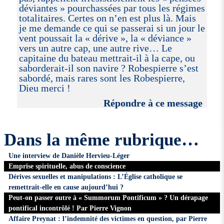
déviantes » pourchassées par tous les régimes
totalitaires. Certes on n’en est plus là. Mais
je me demande ce qui se passerai si un jour le
vent poussait la « dérive », la « déviance »
vers un autre cap, une autre rive… Le
capitaine du bateau mettrait-il à la cape, ou
saborderait-il son navire ? Robespierre s’est
sabordé, mais rares sont les Robespierre,
Dieu merci !
Répondre à ce message
Dans la même rubrique…
Une interview de Danièle Hervieu-Léger
Emprise spirituelle, abus de conscience
Dérives sexuelles et manipulations : L’Église catholique se
remettrait-elle en cause aujourd’hui ?
Peut-on passer outre à « Summorum Pontificum » ? Un dérapage
pontifical incontrôlé ! Par Pierre Vignon
Affaire Preynat : l’indemnité des victimes en question, par Pierre