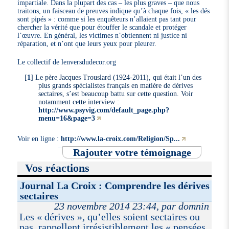
impartiale. Dans la plupart des cas – les plus graves – que nous
traitons, un faisceau de preuves indique qu’à chaque fois, « les dés
sont pipés » : comme si les enquêteurs n’allaient pas tant pour
chercher la vérité que pour étouffer le scandale et protéger
l’œuvre. En général, les victimes n’obtiennent ni justice ni
réparation, et n’ont que leurs yeux pour pleurer.
Le collectif de lenversdudecor.org
[
1
]
Le père Jacques Trouslard (1924-2011), qui était l’un des
plus grands spécialistes français en matière de dérives
sectaires, s’est beaucoup battu sur cette question. Voir
notamment cette interview :
http://www.psyvig.com/default_page.php?
menu=16&page=3
Voir en ligne :
http://www.la-croix.com/Religion/Sp...
Rajouter votre témoignage
Vos réactions
Journal La Croix : Comprendre les dérives
sectaires
23 novembre 2014 23:44, par domnin
Les « dérives », qu’elles soient sectaires ou
pas, rappellent irrésistiblement les « pensées