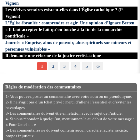
Vignon
Les dérives sectaires existent-elles dans l’Église catholique ? (P.
Vignon)
L’Église ébranlée : comprendre et agir. Une opinion d’Ignace Berten
« Il faut accepter le fait qu’on touche à la fin de la monarchie
pontificale »
Journée « Emprise, abus de pouvoir, abus spirituels sur mineurs et
personnes vulnérables »
Il demande une réforme de la justice ecclésiastique
1
2
3
4
5
∞
Règles de modération des commentaires
1- Vous pouvez poster un commentaire avec votre nom ou un pseudonyme.
2- Il ne s’agit pas d’un tchat privé : merci d’aller à l’essentiel et d’éviter les
bavardages.
3- Les commentaires doivent être en relation avec le sujet de l’article.
4- Si vous répondez à quelqu’un, mentionnez-le au début de votre message :
« Pour Untel :… »
5- Les commentaires ne doivent contenir aucun caractère raciste, sexiste,
propos injurieux…