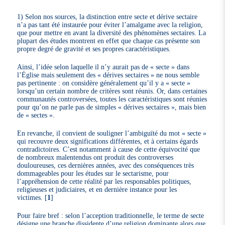
1) Selon nos sources, la distinction entre secte et dérive sectaire
n’a pas tant été instaurée pour éviter l’amalgame avec la religion,
que pour mettre en avant la diversité des phénomènes sectaires. La
plupart des études montrent en effet que chaque cas présente son
propre degré de gravité et ses propres caractéristiques.
Ainsi, l’idée selon laquelle il n’y aurait pas de « secte » dans
l’Église mais seulement des « dérives sectaires » ne nous semble
pas pertinente : on considère généralement qu’il y a « secte »
lorsqu’un certain nombre de critères sont réunis. Or, dans certaines
communautés controversées, toutes les caractéristiques sont réunies
pour qu’on ne parle pas de simples « dérives sectaires », mais bien
de « sectes ».
En revanche, il convient de souligner l’ambiguïté du mot « secte »
qui recouvre deux significations différentes, et à certains égards
contradictoires. C’est notamment à cause de cette équivocité que
de nombreux malentendus ont produit des controverses
douloureuses, ces dernières années, avec des conséquences très
dommageables pour les études sur le sectarisme, pour
l’appréhension de cette réalité par les responsables politiques,
religieuses et judiciaires, et en dernière instance pour les
victimes.
[
1
]
Pour faire bref : selon l’acception traditionnelle, le terme de secte
désigne une branche dissidente d’une religion dominante alors que