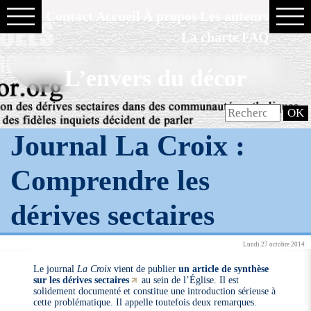
Contact
Accueil
À propos
Les auteurs
La charte
FAQ
L’envers du décor
Journal La Croix :
Comprendre les
dérives sectaires
Lundi 27 octobre 2014
Le journal
La Croix
vient de publier
un article de synthèse
sur les dérives sectaires
au sein de l’Église. Il est
solidement documenté et constitue une introduction sérieuse à
cette problématique. Il appelle toutefois deux remarques.