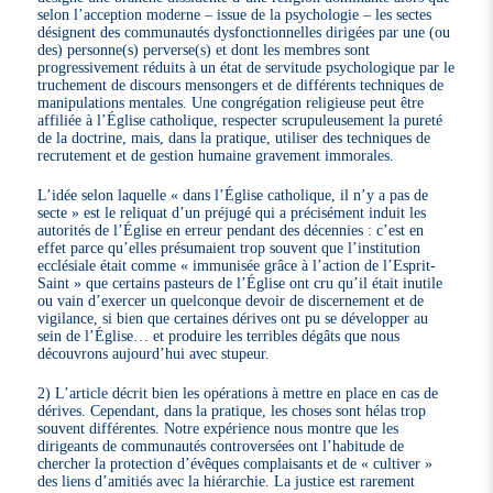
selon l’acception moderne – issue de la psychologie – les sectes
désignent des communautés dysfonctionnelles dirigées par une (ou
des) personne(s) perverse(s) et dont les membres sont
progressivement réduits à un état de servitude psychologique par le
truchement de discours mensongers et de différents techniques de
manipulations mentales. Une congrégation religieuse peut être
affiliée à l’Église catholique, respecter scrupuleusement la pureté
de la doctrine, mais, dans la pratique, utiliser des techniques de
recrutement et de gestion humaine gravement immorales.
L’idée selon laquelle « dans l’Église catholique, il n’y a pas de
secte » est le reliquat d’un préjugé qui a précisément induit les
autorités de l’Église en erreur pendant des décennies : c’est en
effet parce qu’elles présumaient trop souvent que l’institution
ecclésiale était comme « immunisée grâce à l’action de l’Esprit-
Saint » que certains pasteurs de l’Église ont cru qu’il était inutile
ou vain d’exercer un quelconque devoir de discernement et de
vigilance, si bien que certaines dérives ont pu se développer au
sein de l’Église… et produire les terribles dégâts que nous
découvrons aujourd’hui avec stupeur.
2) L’article décrit bien les opérations à mettre en place en cas de
dérives. Cependant, dans la pratique, les choses sont hélas trop
souvent différentes. Notre expérience nous montre que les
dirigeants de communautés controversées ont l’habitude de
chercher la protection d’évêques complaisants et de « cultiver »
des liens d’amitiés avec la hiérarchie. La justice est rarement