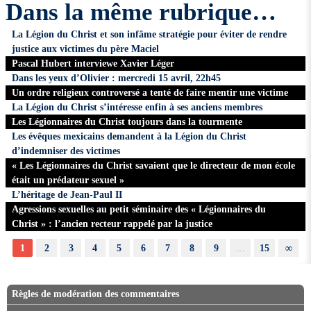
Dans la même rubrique…
La Légion du Christ et son infâme stratégie pour éviter de rendre
justice aux victimes du père Maciel
Pascal Hubert interviewe Xavier Léger
Dans les yeux d’Olivier : mercredi 15 avril, 22h45
Un ordre religieux controversé a tenté de faire mentir une victime
La Légion du Christ s’intéresse enfin à ses anciens membres
Les Légionnaires du Christ toujours dans la tourmente
Les évêques mexicains demandent à la Légion du Christ
d’indemniser des victimes
« Les Légionnaires du Christ savaient que le directeur de mon école
était un prédateur sexuel »
L’héritage de Jean-Paul II
Agressions sexuelles au petit séminaire des « Légionnaires du
Christ » : l’ancien recteur rappelé par la justice
1
2
3
4
5
6
7
8
9
…
15
∞
Règles de modération des commentaires