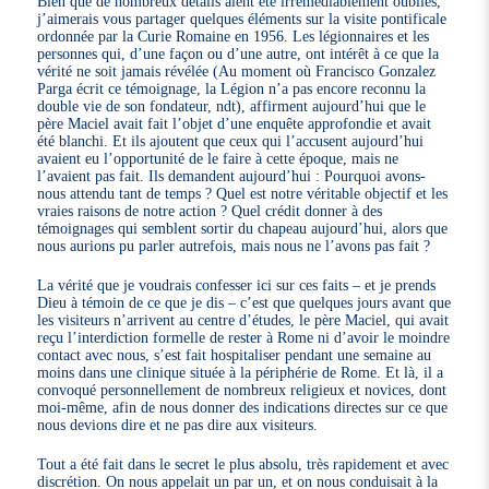
Bien que de nombreux détails aient été irrémédiablement oubliés,
j’aimerais vous partager quelques éléments sur la visite pontificale
ordonnée par la Curie Romaine en 1956. Les légionnaires et les
personnes qui, d’une façon ou d’une autre, ont intérêt à ce que la
vérité ne soit jamais révélée (Au moment où Francisco Gonzalez
Parga écrit ce témoignage, la Légion n’a pas encore reconnu la
double vie de son fondateur, ndt), affirment aujourd’hui que le
père Maciel avait fait l’objet d’une enquête approfondie et avait
été blanchi. Et ils ajoutent que ceux qui l’accusent aujourd’hui
avaient eu l’opportunité de le faire à cette époque, mais ne
l’avaient pas fait. Ils demandent aujourd’hui : Pourquoi avons-
nous attendu tant de temps ? Quel est notre véritable objectif et les
vraies raisons de notre action ? Quel crédit donner à des
témoignages qui semblent sortir du chapeau aujourd’hui, alors que
nous aurions pu parler autrefois, mais nous ne l’avons pas fait ?
La vérité que je voudrais confesser ici sur ces faits – et je prends
Dieu à témoin de ce que je dis – c’est que quelques jours avant que
les visiteurs n’arrivent au centre d’études, le père Maciel, qui avait
reçu l’interdiction formelle de rester à Rome ni d’avoir le moindre
contact avec nous, s’est fait hospitaliser pendant une semaine au
moins dans une clinique située à la périphérie de Rome. Et là, il a
convoqué personnellement de nombreux religieux et novices, dont
moi-même, afin de nous donner des indications directes sur ce que
nous devions dire et ne pas dire aux visiteurs.
Tout a été fait dans le secret le plus absolu, très rapidement et avec
discrétion. On nous appelait un par un, et on nous conduisait à la