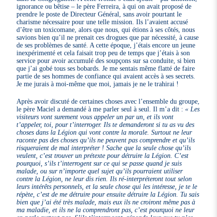
ignorance ou bêtise – le père Ferreira, à qui on avait proposé de
prendre le poste de Directeur Général, sans avoir pourtant le
charisme nécessaire pour une telle mission. Ils l’avaient accusé
d’être un toxicomane, alors que nous, qui étions à ses côtés, nous
savions bien qu’il ne prenait ces drogues que par nécessité, à cause
de ses problèmes de santé. A cette époque, j’étais encore un jeune
inexpérimenté et cela faisait trop peu de temps que j’étais à son
service pour avoir accumulé des soupçons sur sa conduite, si bien
que j’ai gobé tous ses bobards. Je me sentais même flatté de faire
partie de ses hommes de confiance qui avaient accès à ses secrets.
Je me jurais à moi-même que moi, jamais je ne le trahirai !
Après avoir discuté de certaines choses avec l’ensemble du groupe,
le père Maciel a demandé à me parler seul à seul. Il m’a dit :
« Les
visiteurs vont surement vous appeler un par un, et ils vont
t’appeler, toi, pour t’interroger. Ils te demanderont si tu as vu des
choses dans la Légion qui vont contre la morale. Surtout ne leur
raconte pas des choses qu’ils ne peuvent pas comprendre et qu’ils
risqueraient de mal interpréter ! Sache que la seule chose qu’ils
veulent, c’est trouver un prétexte pour détruire la Légion. C’est
pourquoi, s’ils t’interrogent sur ce qui se passe quand je suis
malade, ou sur n’importe quel sujet qu’ils pourraient utiliser
contre la Légion, ne leur dis rien. Ils ré-interpréteront tout selon
leurs intérêts personnels, et la seule chose qui les intéresse, je te le
répète, c’est de me détruire pour ensuite détruire la Légion. Tu sais
bien que j’ai été très malade, mais eux ils ne croiront même pas à
ma maladie, et ils ne la comprendront pas, c’est pourquoi ne leur