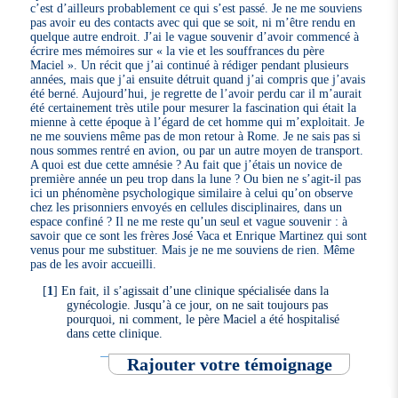
c’est d’ailleurs probablement ce qui s’est passé. Je ne me souviens
pas avoir eu des contacts avec qui que se soit, ni m’être rendu en
quelque autre endroit. J’ai le vague souvenir d’avoir commencé à
écrire mes mémoires sur « la vie et les souffrances du père
Maciel ». Un récit que j’ai continué à rédiger pendant plusieurs
années, mais que j’ai ensuite détruit quand j’ai compris que j’avais
été berné. Aujourd’hui, je regrette de l’avoir perdu car il m’aurait
été certainement très utile pour mesurer la fascination qui était la
mienne à cette époque à l’égard de cet homme qui m’exploitait. Je
ne me souviens même pas de mon retour à Rome. Je ne sais pas si
nous sommes rentré en avion, ou par un autre moyen de transport.
A quoi est due cette amnésie ? Au fait que j’étais un novice de
première année un peu trop dans la lune ? Ou bien ne s’agit-il pas
ici un phénomène psychologique similaire à celui qu’on observe
chez les prisonniers envoyés en cellules disciplinaires, dans un
espace confiné ? Il ne me reste qu’un seul et vague souvenir : à
savoir que ce sont les frères José Vaca et Enrique Martinez qui sont
venus pour me substituer. Mais je ne me souviens de rien. Même
pas de les avoir accueilli.
[
1
]
En fait, il s’agissait d’une clinique spécialisée dans la
gynécologie. Jusqu’à ce jour, on ne sait toujours pas
pourquoi, ni comment, le père Maciel a été hospitalisé
dans cette clinique.
Rajouter votre témoignage