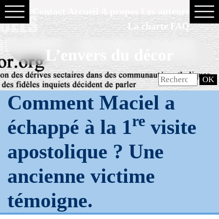
Contact
Accueil
À propos
Les auteurs
La charte
FAQ
L’envers du décor
Comment Maciel a
re
échappé à la 1
visite
apostolique ? Une
ancienne victime
témoigne.