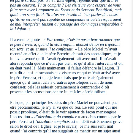
en parle surtout pas. S’ils t’interrogent, réponds-leur que tu n’es
pas au courant. Tu as compris ? Les visiteurs vont essayer de vous
faire peur avec l’argument du Secret et du Serment Pontifical, mais
garde ton sang froid. Tu n’as pas besoin de leur parler de choses
qu’ils ne seraient pas capable de comprendre et qu’ils risqueraient
de mal interpréter, faisant au passage des dommages irréparables à
la Légion.
»
Il a ensuite ajouté :
« Par contre, n’hésite pas à leur raconter que
le père Ferreira, quand tu étais enfant, abusait de toi en tripotant
ton sexe, et qu’ensuite il te confessait. »
Le père Maciel m’avait
raconté en effet que le père Ferreira abusait des apostoliques, et je
lui avais avoué qu’il l’avait également fait avec moi. Il m’avait
alors répondu que ce n’était pas bien, et qu’il allait intervenir et on
en était resté là. Mais maintenant, il fallait défendre la Légion. Il
m’a dit que si je racontais aux visiteurs ce qui m’était arrivé avec
le père Ferreira, et que je leur disais que je m’étais également
aperçu qu’il faisait cela à d’autres apostoliques avant de nous
confesser, cela les aiderait certainement à comprendre d’où
provenait les accusations contre lui et à les décrédibiliser.
Puisque, par principe, les actes du père Maciel ne pouvaient pas
être peccamineux, je n’y ai vu que du feu. Le seul point qui me
posait problème, c’était de le voir ajouter de façon mensongère
l’accusation
« d’absolution du complice »
aux abus commis par le
père Ferreira (l’
absolutio complicis
est un délit extrêmement grave
selon le droit de l’Eglise, et je le savais). Je me suis senti mal
quand j’ai compris qu’il me suggérait de mentir sur un sujet aussi