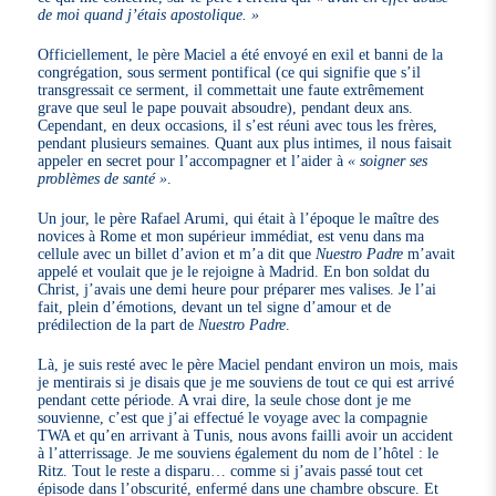
de moi quand j’étais apostolique. »
Officiellement, le père Maciel a été envoyé en exil et banni de la
congrégation, sous serment pontifical (ce qui signifie que s’il
transgressait ce serment, il commettait une faute extrêmement
grave que seul le pape pouvait absoudre), pendant deux ans.
Cependant, en deux occasions, il s’est réuni avec tous les frères,
pendant plusieurs semaines. Quant aux plus intimes, il nous faisait
appeler en secret pour l’accompagner et l’aider à
« soigner ses
problèmes de santé »
.
Un jour, le père Rafael Arumi, qui était à l’époque le maître des
novices à Rome et mon supérieur immédiat, est venu dans ma
cellule avec un billet d’avion et m’a dit que
Nuestro Padre
m’avait
appelé et voulait que je le rejoigne à Madrid. En bon soldat du
Christ, j’avais une demi heure pour préparer mes valises. Je l’ai
fait, plein d’émotions, devant un tel signe d’amour et de
prédilection de la part de
Nuestro Padre
.
Là, je suis resté avec le père Maciel pendant environ un mois, mais
je mentirais si je disais que je me souviens de tout ce qui est arrivé
pendant cette période. A vrai dire, la seule chose dont je me
souvienne, c’est que j’ai effectué le voyage avec la compagnie
TWA et qu’en arrivant à Tunis, nous avons failli avoir un accident
à l’atterrissage. Je me souviens également du nom de l’hôtel : le
Ritz. Tout le reste a disparu… comme si j’avais passé tout cet
épisode dans l’obscurité, enfermé dans une chambre obscure. Et