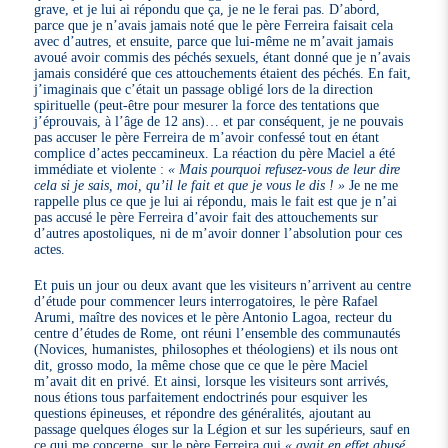
grave, et je lui ai répondu que ça, je ne le ferai pas. D’abord,
parce que je n’avais jamais noté que le père Ferreira faisait cela
avec d’autres, et ensuite, parce que lui-même ne m’avait jamais
avoué avoir commis des péchés sexuels, étant donné que je n’avais
jamais considéré que ces attouchements étaient des péchés. En fait,
j’imaginais que c’était un passage obligé lors de la direction
spirituelle (peut-être pour mesurer la force des tentations que
j’éprouvais, à l’âge de 12 ans)… et par conséquent, je ne pouvais
pas accuser le père Ferreira de m’avoir confessé tout en étant
complice d’actes peccamineux. La réaction du père Maciel a été
immédiate et violente :
« Mais pourquoi refusez-vous de leur dire
cela si je sais, moi, qu’il le fait et que je vous le dis ! »
Je ne me
rappelle plus ce que je lui ai répondu, mais le fait est que je n’ai
pas accusé le père Ferreira d’avoir fait des attouchements sur
d’autres apostoliques, ni de m’avoir donner l’absolution pour ces
actes.
Et puis un jour ou deux avant que les visiteurs n’arrivent au centre
d’étude pour commencer leurs interrogatoires, le père Rafael
Arumi, maître des novices et le père Antonio Lagoa, recteur du
centre d’études de Rome, ont réuni l’ensemble des communautés
(Novices, humanistes, philosophes et théologiens) et ils nous ont
dit, grosso modo, la même chose que ce que le père Maciel
m’avait dit en privé. Et ainsi, lorsque les visiteurs sont arrivés,
nous étions tous parfaitement endoctrinés pour esquiver les
questions épineuses, et répondre des généralités, ajoutant au
passage quelques éloges sur la Légion et sur les supérieurs, sauf en
ce qui me concerne, sur le père Ferreira qui
« avait en effet abusé