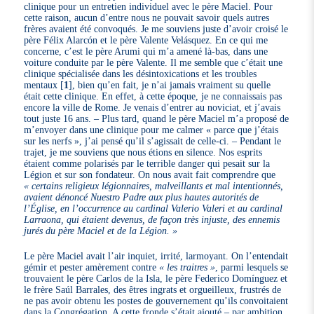
clinique pour un entretien individuel avec le père Maciel. Pour
cette raison, aucun d’entre nous ne pouvait savoir quels autres
frères avaient été convoqués. Je me souviens juste d’avoir croisé le
père Félix Alarcón et le père Valente Velásquez. En ce qui me
concerne, c’est le père Arumi qui m’a amené là-bas, dans une
voiture conduite par le père Valente. Il me semble que c’était une
clinique spécialisée dans les désintoxications et les troubles
mentaux
[
1
]
, bien qu’en fait, je n’ai jamais vraiment su quelle
était cette clinique. En effet, à cette époque, je ne connaissais pas
encore la ville de Rome. Je venais d’entrer au noviciat, et j’avais
tout juste 16 ans. – Plus tard, quand le père Maciel m’a proposé de
m’envoyer dans une clinique pour me calmer « parce que j’étais
sur les nerfs », j’ai pensé qu’il s’agissait de celle-ci. – Pendant le
trajet, je me souviens que nous étions en silence. Nos esprits
étaient comme polarisés par le terrible danger qui pesait sur la
Légion et sur son fondateur. On nous avait fait comprendre que
« certains religieux légionnaires, malveillants et mal intentionnés,
avaient dénoncé Nuestro Padre aux plus hautes autorités de
l’Église, en l’occurrence au cardinal Valerio Valeri et au cardinal
Larraona, qui étaient devenus, de façon très injuste, des ennemis
jurés du père Maciel et de la Légion. »
Le père Maciel avait l’air inquiet, irrité, larmoyant. On l’entendait
gémir et pester amèrement contre
« les traitres »
, parmi lesquels se
trouvaient le père Carlos de la Isla, le père Federico Domínguez et
le frère Saúl Barrales, des êtres ingrats et orgueilleux, frustrés de
ne pas avoir obtenu les postes de gouvernement qu’ils convoitaient
dans la Congrégation. A cette fronde s’était ajouté – par ambition,