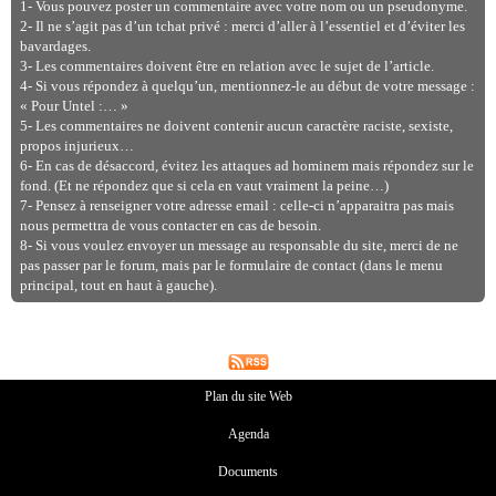
1- Vous pouvez poster un commentaire avec votre nom ou un pseudonyme.
2- Il ne s’agit pas d’un tchat privé : merci d’aller à l’essentiel et d’éviter les
bavardages.
3- Les commentaires doivent être en relation avec le sujet de l’article.
4- Si vous répondez à quelqu’un, mentionnez-le au début de votre message :
« Pour Untel :… »
5- Les commentaires ne doivent contenir aucun caractère raciste, sexiste,
propos injurieux…
6- En cas de désaccord, évitez les attaques ad hominem mais répondez sur le
fond. (Et ne répondez que si cela en vaut vraiment la peine…)
7- Pensez à renseigner votre adresse email : celle-ci n’apparaitra pas mais
nous permettra de vous contacter en cas de besoin.
8- Si vous voulez envoyer un message au responsable du site, merci de ne
pas passer par le forum, mais par le formulaire de contact (dans le menu
principal, tout en haut à gauche).
Plan du site Web
Agenda
Documents