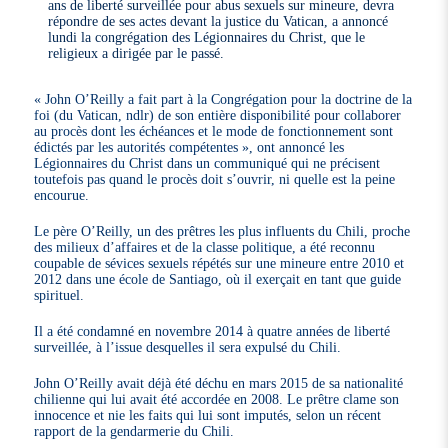
ans de liberté surveillée pour abus sexuels sur mineure, devra
répondre de ses actes devant la justice du Vatican, a annoncé
lundi la congrégation des Légionnaires du Christ, que le
religieux a dirigée par le passé.
« John O’Reilly a fait part à la Congrégation pour la doctrine de la
foi (du Vatican, ndlr) de son entière disponibilité pour collaborer
au procès dont les échéances et le mode de fonctionnement sont
édictés par les autorités compétentes », ont annoncé les
Légionnaires du Christ dans un communiqué qui ne précisent
toutefois pas quand le procès doit s’ouvrir, ni quelle est la peine
encourue.
Le père O’Reilly, un des prêtres les plus influents du Chili, proche
des milieux d’affaires et de la classe politique, a été reconnu
coupable de sévices sexuels répétés sur une mineure entre 2010 et
2012 dans une école de Santiago, où il exerçait en tant que guide
spirituel.
Il a été condamné en novembre 2014 à quatre années de liberté
surveillée, à l’issue desquelles il sera expulsé du Chili.
John O’Reilly avait déjà été déchu en mars 2015 de sa nationalité
chilienne qui lui avait été accordée en 2008. Le prêtre clame son
innocence et nie les faits qui lui sont imputés, selon un récent
rapport de la gendarmerie du Chili.