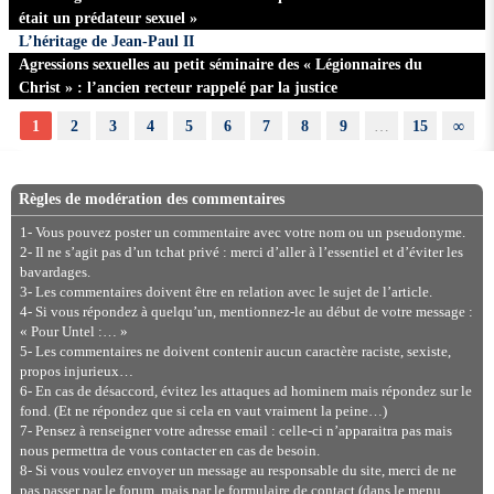
était un prédateur sexuel »
L’héritage de Jean-Paul II
Agressions sexuelles au petit séminaire des « Légionnaires du
Christ » : l’ancien recteur rappelé par la justice
1
2
3
4
5
6
7
8
9
…
15
∞
Règles de modération des commentaires
1- Vous pouvez poster un commentaire avec votre nom ou un pseudonyme.
2- Il ne s’agit pas d’un tchat privé : merci d’aller à l’essentiel et d’éviter les
bavardages.
3- Les commentaires doivent être en relation avec le sujet de l’article.
4- Si vous répondez à quelqu’un, mentionnez-le au début de votre message :
« Pour Untel :… »
5- Les commentaires ne doivent contenir aucun caractère raciste, sexiste,
propos injurieux…
6- En cas de désaccord, évitez les attaques ad hominem mais répondez sur le
fond. (Et ne répondez que si cela en vaut vraiment la peine…)
7- Pensez à renseigner votre adresse email : celle-ci n’apparaitra pas mais
nous permettra de vous contacter en cas de besoin.
8- Si vous voulez envoyer un message au responsable du site, merci de ne
pas passer par le forum, mais par le formulaire de contact (dans le menu