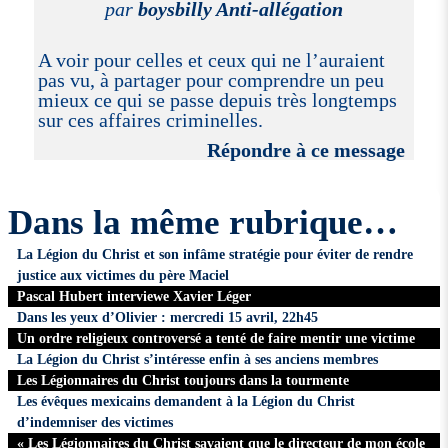
par
boysbilly Anti-allégation
A voir pour celles et ceux qui ne l’auraient
pas vu, à partager pour comprendre un peu
mieux ce qui se passe depuis très longtemps
sur ces affaires criminelles.
Répondre à ce message
Dans la même rubrique…
La Légion du Christ et son infâme stratégie pour éviter de rendre
justice aux victimes du père Maciel
Pascal Hubert interviewe Xavier Léger
Dans les yeux d’Olivier : mercredi 15 avril, 22h45
Un ordre religieux controversé a tenté de faire mentir une victime
La Légion du Christ s’intéresse enfin à ses anciens membres
Les Légionnaires du Christ toujours dans la tourmente
Les évêques mexicains demandent à la Légion du Christ
d’indemniser des victimes
« Les Légionnaires du Christ savaient que le directeur de mon école