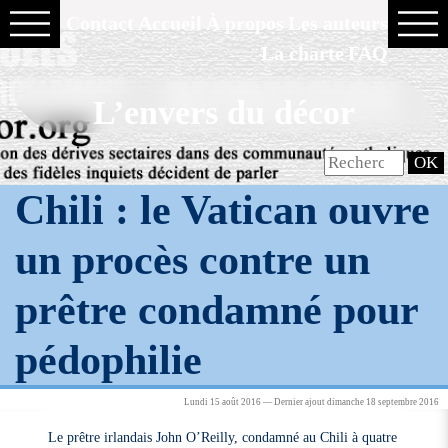
Contact
Accueil
À propos
Les auteurs
La charte
FAQ
L’envers du décor
Chili : le Vatican ouvre
un procès contre un
prêtre condamné pour
pédophilie
Lundi 15 août 2016 — Dernier ajout dimanche 18 septembre 2016
Le prêtre irlandais John O’Reilly, condamné au Chili à quatre