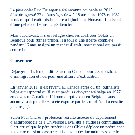
Le père oblat Eric Dejaeger a été reconnu coupable en 2015
d’avoir agressé 22 enfants âgés de 4 à 18 ans entre 1978 et 1982
pendant qu’il était missionnaire à Igloolik au Nunavut. Il a écopé
d’une peine de 19 ans de pénitencier.
Mais auparavant, il s’est réfugié chez ses confrères Oblats en
Belgique pour fuir la prison. Il a joui d’une liberté complète
pendant 16 ans, malgré un mandat d’arrêt international qui pesait
contre lui.
Citoyenneté
Dejaeger a finalement dû rentrer au Canada pour des questions
d’immigration et non pour une affaire d’extradition.
En janvier 2011, il est revenu au Canada après qu’un journaliste
belge eut rapporté qu’il avait perdu sa citoyenneté belge en 1977
en devenant Canadien. L’homme, qui vivait en Belgique sans
aucun visa depuis 1995, a été expulsé par les autorités. Il a ensuite
pu être jugé.
Selon Paul Charest, professeur retraité-associé du département
d’anthropologie de l’Université Laval qui a étudié la communauté,
il est arrivé que le père supérieur des Oblats déplace un prêtre dans
une autre mission lorsque celui-ci avait des inconduites sexuelles.