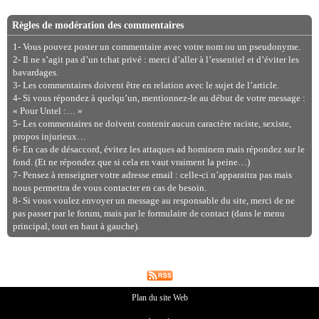
Règles de modération des commentaires
1- Vous pouvez poster un commentaire avec votre nom ou un pseudonyme.
2- Il ne s’agit pas d’un tchat privé : merci d’aller à l’essentiel et d’éviter les
bavardages.
3- Les commentaires doivent être en relation avec le sujet de l’article.
4- Si vous répondez à quelqu’un, mentionnez-le au début de votre message :
« Pour Untel :… »
5- Les commentaires ne doivent contenir aucun caractère raciste, sexiste,
propos injurieux…
6- En cas de désaccord, évitez les attaques ad hominem mais répondez sur le
fond. (Et ne répondez que si cela en vaut vraiment la peine…)
7- Pensez à renseigner votre adresse email : celle-ci n’apparaitra pas mais
nous permettra de vous contacter en cas de besoin.
8- Si vous voulez envoyer un message au responsable du site, merci de ne
pas passer par le forum, mais par le formulaire de contact (dans le menu
principal, tout en haut à gauche).
Plan du site Web